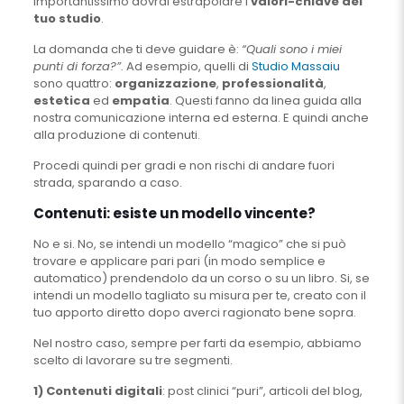
importantissimo dovrai estrapolare i
valori-chiave del
tuo studio
.
La domanda che ti deve guidare è:
“Quali sono i miei
punti di forza?”
. Ad esempio, quelli di
Studio Massaiu
sono quattro:
organizzazione
,
professionalità
,
estetica
ed
empatia
. Questi fanno da linea guida alla
nostra comunicazione interna ed esterna. E quindi anche
alla produzione di contenuti.
Procedi quindi per gradi e non rischi di andare fuori
strada, sparando a caso.
Contenuti: esiste un modello vincente?
No e si. No, se intendi un modello “magico” che si può
trovare e applicare pari pari (in modo semplice e
automatico) prendendolo da un corso o su un libro. Si, se
intendi un modello tagliato su misura per te, creato con il
tuo apporto diretto dopo averci ragionato bene sopra.
Nel nostro caso, sempre per farti da esempio, abbiamo
scelto di lavorare su tre segmenti.
1) Contenuti digitali
: post clinici “puri”, articoli del blog,