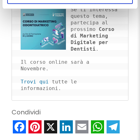
momento.
Se ti interessa 
questo tema, 
partecipa al 
prossimo 
Corso 
di Marketing 
Digitale per 
Dentisti
. 

Il corso online sarà a 
Novembre. 

Trovi qui
 tutte le 
informazioni.
Condividi
Facebook
Pinterest
X
LinkedIn
Email
WhatsApp
Telegr