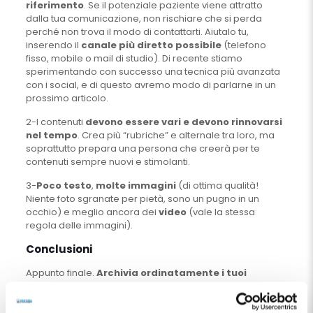
riferimento
. Se il potenziale paziente viene attratto
dalla tua comunicazione, non rischiare che si perda
perché non trova il modo di contattarti. Aiutalo tu,
inserendo il
canale più diretto possibile
(telefono
fisso, mobile o mail di studio). Di recente stiamo
sperimentando con successo una tecnica più avanzata
con i social, e di questo avremo modo di parlarne in un
prossimo articolo.
2-I contenuti
devono essere vari e devono rinnovarsi
nel tempo
. Crea più “rubriche” e alternale tra loro, ma
soprattutto prepara una persona che creerà per te
contenuti sempre nuovi e stimolanti.
3-
Poco testo
,
molte immagini
(di ottima qualità!
Niente foto sgranate per pietà, sono un pugno in un
occhio) e meglio ancora dei
video
(vale la stessa
regola delle immagini).
Conclusioni
Appunto finale.
Archivia ordinatamente i tuoi
contenuti
. Immagini, testi in word, video, foto e via
dicendo sono un capitale inestimabile. Una cronistoria
del tuo lavoro e del tuo impegno. Usa
Dropbox
per avere