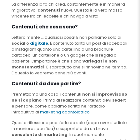
La differenza la fa chi crea, costantemente e in maniera
migliorativa,
contenuti
nuovi. Questa è la vera mossa
vincente fra chi eccelle e chi naviga a vista.
Contenuti: che cosa sono?
Letteralmente … qualsiasi cosa! E non parliamo solo di
social
o
digitale
. È contenuto tanto un post di Facebook
o Instagram quanto una cartellina o una brochure
cartacea, un cartellone o un gadget che si regala al
paziente. L’importante è che siano
variegati
e
non
monotematici
. E soprattutto che si rinnovino nel tempo.
E questo lo vedremo bene più avanti.
Contenuti: da dove partire?
Premettiamo una cosa: i contenuti
non si improvvisano
né si copiano
. Prima di realizzare contenuti devi sederti
e pensare, come abbiamo scritto nell’articolo
introduttivo al
marketing odontoiatrico
.
Questa riflessione puoi farla da solo (dopo aver studiato
in maniera specifica) o supportato da un bravo
consulente di marketing
. In quel momento