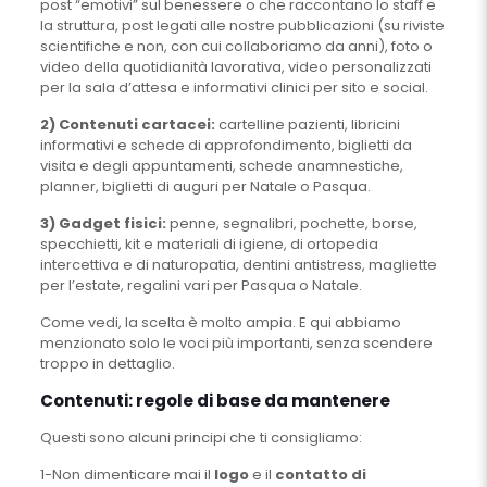
post “emotivi” sul benessere o che raccontano lo staff e
la struttura, post legati alle nostre pubblicazioni (su riviste
scientifiche e non, con cui collaboriamo da anni), foto o
video della quotidianità lavorativa, video personalizzati
per la sala d’attesa e informativi clinici per sito e social.
2) Contenuti cartacei:
cartelline pazienti, libricini
informativi e schede di approfondimento, biglietti da
visita e degli appuntamenti, schede anamnestiche,
planner, biglietti di auguri per Natale o Pasqua.
3) Gadget fisici:
penne, segnalibri, pochette, borse,
specchietti, kit e materiali di igiene, di ortopedia
intercettiva e di naturopatia, dentini antistress, magliette
per l’estate, regalini vari per Pasqua o Natale.
Come vedi, la scelta è molto ampia. E qui abbiamo
menzionato solo le voci più importanti, senza scendere
troppo in dettaglio.
Contenuti: regole di base da mantenere
Questi sono alcuni principi che ti consigliamo:
1-Non dimenticare mai il
logo
e il
contatto di