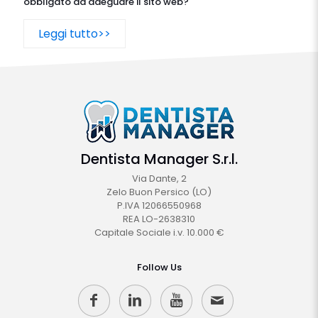
obbligato ad adeguare il sito web?
Leggi tutto>>
Dentista Manager S.r.l.
Via Dante, 2
Zelo Buon Persico (LO)
P.IVA 12066550968
REA LO-2638310
Capitale Sociale i.v. 10.000 €
Follow Us