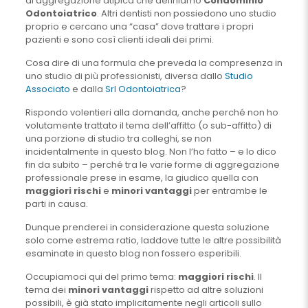
di aggregazione atipica che definiamo
Condominio
Odontoiatrico
. Altri dentisti non possiedono uno studio
proprio e cercano una “casa” dove trattare i propri
pazienti e sono così clienti ideali dei primi.
Cosa dire di una formula che preveda la compresenza in
uno studio di più professionisti, diversa dallo
Studio
Associato
e dalla
Srl Odontoiatrica
?
Rispondo volentieri alla domanda, anche perché non ho
volutamente trattato il tema dell’affitto (o sub-affitto) di
una porzione di studio tra colleghi, se non
incidentalmente in questo blog. Non l’ho fatto – e lo dico
fin da subito – perché tra le varie forme di aggregazione
professionale prese in esame, la giudico quella con
maggiori rischi
e
minori vantaggi
per entrambe le
parti in causa.
Dunque prenderei in considerazione questa soluzione
solo come estrema ratio, laddove tutte le altre possibilità
esaminate in questo blog non fossero esperibili.
Occupiamoci qui del primo tema:
maggiori rischi
. Il
tema dei
minori vantaggi
rispetto ad altre soluzioni
possibili, è già stato implicitamente negli articoli sullo