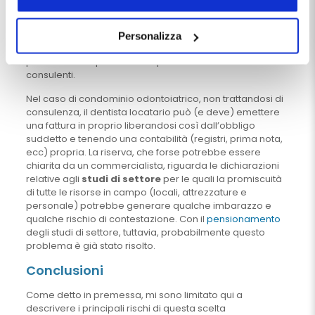
professionisti, in presenza di contratto di locazione,
Chiudendo questo banner tramite apposita X in alto a
dovrebbe superare i vincoli posti in materia di
destra, vengono accettati i cookie selezionati in quel
accentramento di compensi
, che obbligherebbe il
Personalizza
momento.
titolare di struttura ad emettere direttamente la fattura al
paziente salvo poi onorare quella emessa dai
consulenti.
Nel caso di condominio odontoiatrico, non trattandosi di
consulenza, il dentista locatario può (e deve) emettere
una fattura in proprio liberandosi così dall’obbligo
suddetto e tenendo una contabilità (registri, prima nota,
ecc) propria. La riserva, che forse potrebbe essere
chiarita da un commercialista, riguarda le dichiarazioni
relative agli
studi di settore
per le quali la promiscuità
di tutte le risorse in campo (locali, attrezzature e
personale) potrebbe generare qualche imbarazzo e
qualche rischio di contestazione. Con il
pensionamento
degli studi di settore, tuttavia, probabilmente questo
problema è già stato risolto.
Conclusioni
Come detto in premessa, mi sono limitato qui a
descrivere i principali rischi di questa scelta