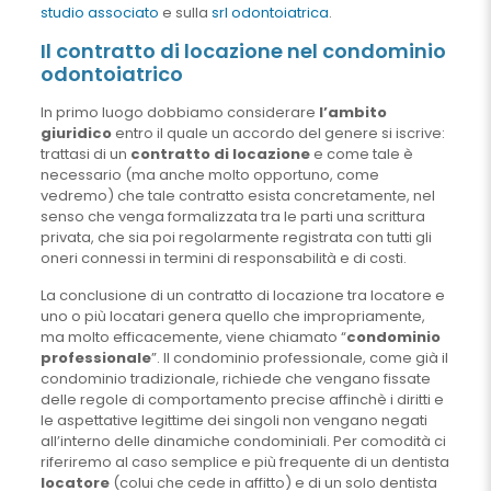
studio associato
e sulla
srl odontoiatrica
.
Il contratto di locazione nel condominio
odontoiatrico
In primo luogo dobbiamo considerare
l’ambito
giuridico
entro il quale un accordo del genere si iscrive:
trattasi di un
contratto di locazione
e come tale è
necessario (ma anche molto opportuno, come
vedremo) che tale contratto esista concretamente, nel
senso che venga formalizzata tra le parti una scrittura
privata, che sia poi regolarmente registrata con tutti gli
oneri connessi in termini di responsabilità e di costi.
La conclusione di un contratto di locazione tra locatore e
uno o più locatari genera quello che impropriamente,
ma molto efficacemente, viene chiamato “
condominio
professionale
”. Il condominio professionale, come già il
condominio tradizionale, richiede che vengano fissate
delle regole di comportamento precise affinchè i diritti e
le aspettative legittime dei singoli non vengano negati
all’interno delle dinamiche condominiali. Per comodità ci
riferiremo al caso semplice e più frequente di un dentista
locatore
(colui che cede in affitto) e di un solo dentista