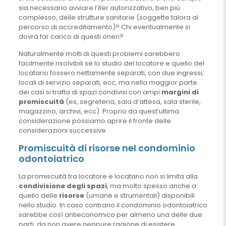
sia necessario avviare l’iter autorizzativo, ben più
complesso, delle strutture sanitarie (soggette talora al
percorso di accreditamento)? Chi eventualmente si
dovrà far carico di questi oneri?
Naturalmente molti di questi problemi sarebbero
facilmente risolvibili se lo studio del locatore e quello del
locatario fossero nettamente separati, con due ingressi,
locali di servizio separati, ecc, ma nella maggior parte
dei casi si tratta di spazi condivisi con ampi
margini di
promiscuità
(es, segreteria, sala d’attesa, sala sterile,
magazzino, archivi, ecc). Proprio da quest’ultima
considerazione possiamo aprire il fronte delle
considerazioni successive.
Promiscuità di risorse nel condominio
odontoiatrico
La promiscuità tra locatore e locatario non si limita alla
condivisione degli spazi
, ma molto spesso anche a
quello delle
risorse
(umane e strumentali) disponibili
nello studio. In caso contrario il condominio odontoiatrico
sarebbe così antieconomico per almeno una delle due
parti, da non avere neppure ragione di esistere.