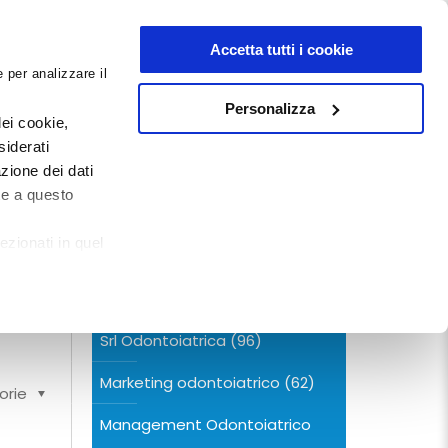
NEWSLETTER
Accetta tutti i cookie
 per analizzare il
0
0
G
DOCUMENTI
Personalizza
ei cookie,
siderati
zione dei dati
CERCA NEL BLOG
te a questo
a?
ezionati in quel
Categorie
li,
ia.
Srl Odontoiatrica
(96)
Marketing odontoiatrico
(62)
orie
Management Odontoiatrico