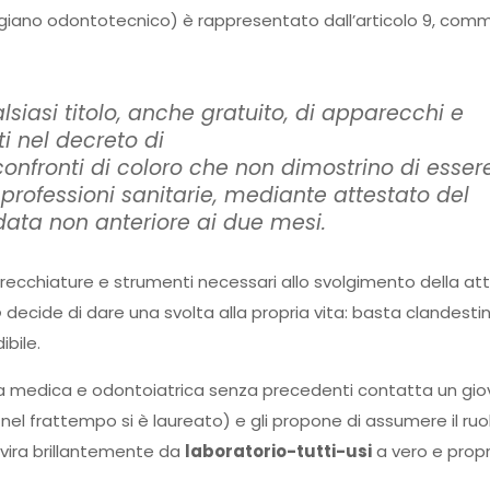
giano odontotecnico) è rappresentato dall’articolo 9, comm
lsiasi titolo, anche gratuito, di apparecchi e
ti nel decreto di
confronti di coloro che non dimostrino di esser
le professioni sanitarie, mediante attestato del
data non anteriore ai due mesi.
arecchiature e strumenti necessari allo svolgimento della att
o
decide di dare una svolta alla propria vita: basta clandesti
ibile.
ora medica e odontoiatrica senza precedenti contatta un gi
el frattempo si è laureato) e gli propone di assumere il ruol
 vira brillantemente da
laboratorio-tutti-usi
a vero e propr