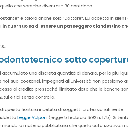
i quello che sarebbe diventato 30 anni dopo.
stante” e talora anche solo “Dottore”. Lui accetta in silenzi
i:
in cuor suo sa di essere un passeggero clandestino ch
90.
’odontotecnico sotto copertur
i accumulato una discreta quantità di denaro, per lo più liqu
 noi, suoi coetanei, impegnati all’Università non possiamo 
esso al credito pressoché illimitato dato che le banche so
tui e fidi senza controllo.
di questa fioritura indebita di soggetti professionalmente
osiddetta
Legge Volponi
(legge 5 febbraio 1992 n. 175). Si tent
ormando la materia pubblicitaria che quella autorizzativa, m