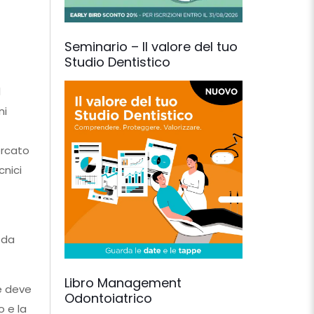
Seminario – Il valore del tuo
Studio Dentistico
l
ni
ercato
cnici
 da
Libro Management
e deve
Odontoiatrico
o e la