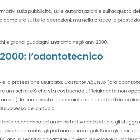
mativi sulla pubblicità, sulle autorizzazioni e sull’acquisto de
a compiere tutte le operazioni, ma nella pratica le prestazio
chi e grandi guadagni. Entriamo negli anni 2000.
2000: l’odontotecnico
to e la professione usurpata,
Costante Abusivo
(ora odontote
ire un rischio: ciò che sta costruendo ufficialmente non app
x amico), le cui richieste economiche sono nel frattempo liev
al successo dello studio.
ontrollo economico ed amministrativo dello studio gli sfugga 
venti normativi gli portano i primi regali. Sono gli anni dell
60 anni si tenta di abbattere il divieto a svolgere la professi