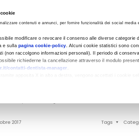
 cookie
nalizzare contenuti e annunci, per fornire funzionalità dei social media e
CORSI
ACADEMY
CONSULENZE
BLO
sibile modificare o revocare il consenso alle diverse categorie d
ra e sulla
pagina cookie-policy
. Alcuni cookie statistici sono con
ati (non raccolgono informazioni personali). Il periodo di conserva
 possibile richiederne la cancellazione attraverso il modulo presen
.it/contatti-dentista-manager
.
oiatrico: esiste ancor
amite apposita X in alto a destra, vengono accettati i cookie sel
ere solo articoli didattici e possibilmente impersona
to un piccolo sfogo sull’abusivismo in odontoiatr
obre 2017
Tags
Categ