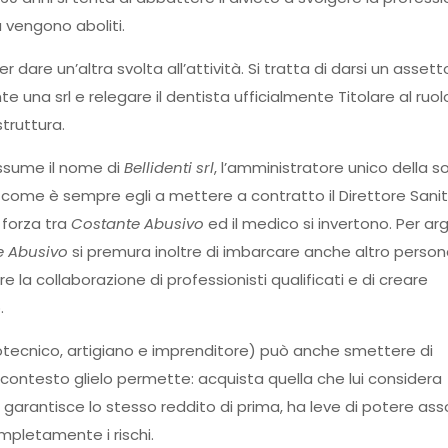
tà vengono aboliti.
dare un’altra svolta all’attività. Si tratta di darsi un assett
 una srl e relegare il dentista ufficialmente Titolare al ruol
struttura.
assume il nome di
Bellidenti srl
, l’amministratore unico della s
ì come è sempre egli a mettere a contratto il Direttore Sanita
 forza tra
Costante Abusivo
ed il medico si invertono. Per argi
e Abusivo
si premura inoltre di imbarcare anche altro person
 la collaborazione di professionisti qualificati e di creare
.
tecnico, artigiano e imprenditore) può anche smettere di
 contesto glielo permette: acquista quella che lui considera
garantisce lo stesso reddito di prima, ha leve di potere ass
pletamente i rischi.