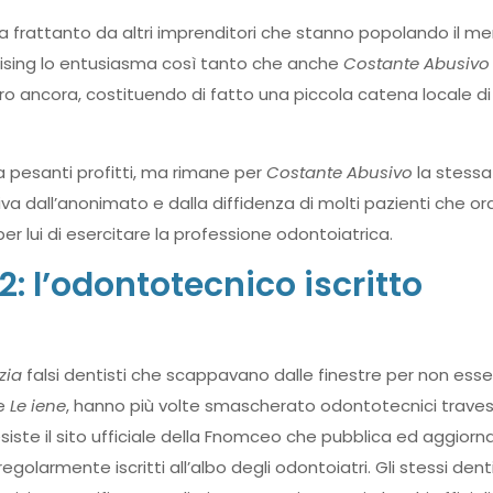
 frattanto da altri imprenditori che stanno popolando il me
hising lo entusiasma così tanto che anche
Costante Abusivo
ro ancora, costituendo di fatto una piccola catena locale di
 pesanti profitti, ma rimane per
Costante Abusivo
la stessa
iva dall’anonimato e dalla diffidenza di molti pazienti che o
er lui di esercitare la professione odontoiatrica.
: l’odontotecnico iscritto
zia
falsi dentisti che scappavano dalle finestre per non esse
me
Le iene
, hanno più volte smascherato odontotecnici travest
siste il sito ufficiale della Fnomceo che pubblica ed aggiorn
olarmente iscritti all’albo degli odontoiatri. Gli stessi denti