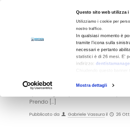
Questo sito web utilizza i
Utilizziamo i cookie per perso
LIBRI
nostro traffico.
In qualsiasi momento è pos
tramite l'icona sulla sinist
necessari e pertanto abilit
statistici è di 26 mesi. E'
indirizzo:
dentistamanager
Abusivismo odont
Chiudendo questo banner tr
momento.
In deroga al principio generale di scriv
Mostra dettagli
spero vogliate perdonarmi se mi permet
Prendo
[…]
Pubblicato da
Gabriele Vassura
il
26 Ott