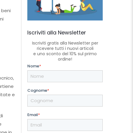
i beni
ni
Iscriviti alla Newsletter
Iscriviti gratis alla Newsletter per
ricevere tutti i nuovi articoli
e uno sconto del 10% sul primo
ordine!
Nome
*
cnico,
artiene
Cognome
*
itate e
Email
*
di
e
one in