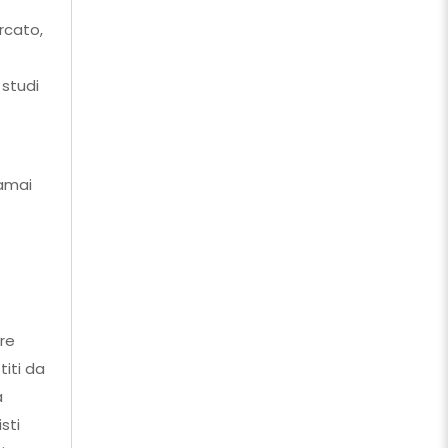
rcato,
 studi
ramai
re
iti da
a
sti