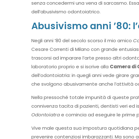
senza concedermi una vena di sarcasmo. Essa d
dell’abusivismo odontoiatrico.
Abusivismo anni ’80: l
Negli anni ’80 del secolo scorso il mio amico
Co
Cesare Correnti di Milano con grande entusia
trascorsi ad imparare l’arte presso altri odonto
laboratorio proprio e si iscrive alla
Camera di C
dell’odontoiatria: in quegli anni vede girare g
che svolgono abusivamente anche l’attività od
Nella pressoché totale impunità di queste pra
connivenza tacita di pazienti, dentisti veri ed i
Odontoiatra
e comincia ad eseguire le prime pr
Vive male questa sua impostura quotidiana p
prevenire contenziosi imbarazzanti. Ma sono anni 