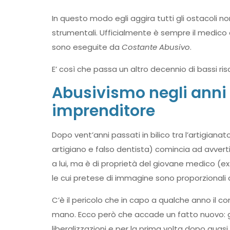
In questo modo egli aggira tutti gli ostacoli nor
strumentali. Ufficialmente è sempre il medico 
sono eseguite da
Costante Abusivo
.
E’ così che passa un altro decennio di bassi ris
Abusivismo negli anni 
imprenditore
Dopo vent’anni passati in bilico tra l’artigiana
artigiano e falso dentista) comincia ad avvert
a lui, ma è di proprietà del giovane medico (e
le cui pretese di immagine sono proporzionali 
C’è il pericolo che in capo a qualche anno il c
mano. Ecco però che accade un fatto nuovo: gli e
liberalizzazioni e per la prima volta dopo quasi 