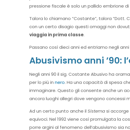
pressione fiscale è solo un pallido embrione d
Talora lo chiamano “Costante”, talora “Dott. Co
con un certo disagio questi omaggi non dovut
viaggia in prima classe
.
Passano così dieci anni ed entriamo negli anni 
Abusivismo anni ’90: l
Negli anni 90 il sig. Costante Abusivo ha orama
per lo più in
nero
. Ha una capacità di spesa che
immaginare. Questo gli consente anche un acc
ancora luoghi allegri dove vengono concessi mu
Ad un certo punto anche il
Sistema
si accorge 
equivoci. Nel 1992 viene così promulgata la c
porre argini al fenomeno dell’abusivismo sia n