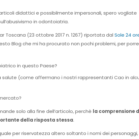
 articoli didattici e possibilmente impersonali, spero vogliate
ll’abusivismo in odontoiatria.
r Toscana (23 ottobre 2017 n. 1267) riportata dal
Sole 24 ore
esto Blog che mi ha procurato non pochi problemi, per porre
oiatrico in questo Paese?
na salute (come affermano i nostri rappresentanti Cao in alc
l mercato?
nde solo alla fine dell’articolo, perchè
la comprensione d
ortante della risposta stessa
.
quale per riservatezza altero soltanto i nomi dei personaggi,