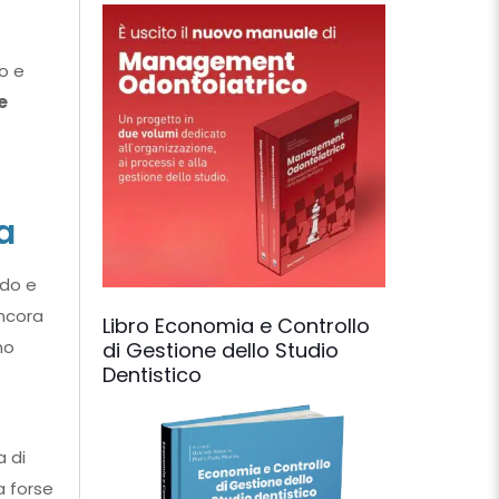
o e
e
a
ido e
ancora
Libro Economia e Controllo
no
di Gestione dello Studio
Dentistico
a di
a forse