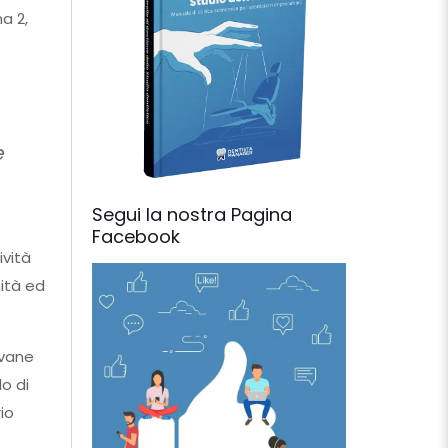
a 2,
e
Segui la nostra Pagina
Facebook
ività
nità ed
ovane
o di
io