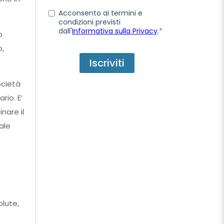
Acconsento ai termini e
condizioni previsti
dall'
Informativa sulla Privacy
.
*
o
o,
ocietà
rio. E’
nare il
ale
olute,