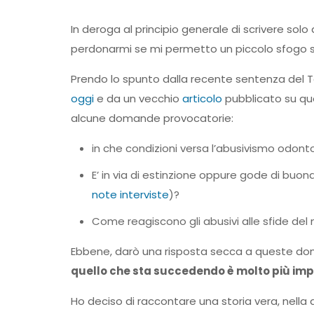
In deroga al principio generale di scrivere solo
perdonarmi se mi permetto un piccolo sfogo su
Prendo lo spunto dalla recente sentenza del Ta
oggi
e da un vecchio
articolo
pubblicato su qu
alcune domande provocatorie:
in che condizioni versa l’abusivismo odont
E’ in via di estinzione oppure gode di buo
note interviste
)?
Come reagiscono gli abusivi alle sfide de
Ebbene, darò una risposta secca a queste doma
quello che sta succedendo è molto più imp
Ho deciso di raccontare una storia vera, nella 