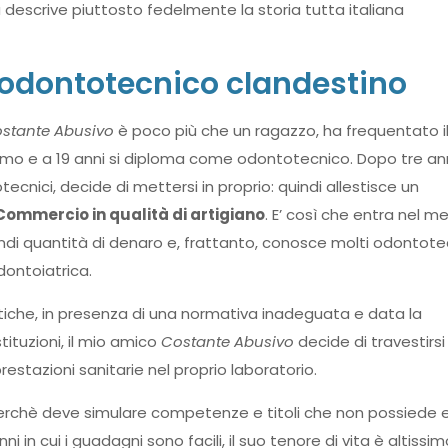
escrive piuttosto fedelmente la storia tutta italiana
’odontotecnico clandestino
stante Abusivo
è poco più che un ragazzo, ha frequentato i
smo e a 19 anni si diploma come odontotecnico. Dopo tre an
tecnici, decide di mettersi in proprio: quindi allestisce un
ommercio in qualità di artigiano
. E’ così che entra nel m
randi quantità di denaro e, frattanto, conosce molti odontote
ontoiatrica.
tiche, in presenza di una normativa inadeguata e data la
stituzioni, il mio amico
Costante Abusivo
decide di travestirsi
estazioni sanitarie nel proprio laboratorio.
erchè deve simulare competenze e titoli che non possiede 
in cui i guadagni sono facili, il suo tenore di vita è altissim