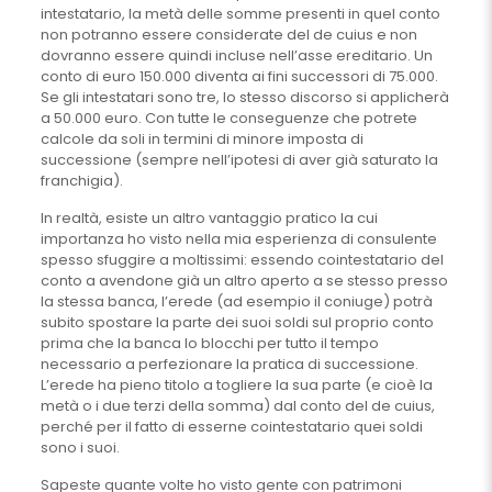
intestatario, la metà delle somme presenti in quel conto
non potranno essere considerate del de cuius e non
dovranno essere quindi incluse nell’asse ereditario. Un
conto di euro 150.000 diventa ai fini successori di 75.000.
Se gli intestatari sono tre, lo stesso discorso si applicherà
a 50.000 euro. Con tutte le conseguenze che potrete
calcole da soli in termini di minore imposta di
successione (sempre nell’ipotesi di aver già saturato la
franchigia).
In realtà, esiste un altro vantaggio pratico la cui
importanza ho visto nella mia esperienza di consulente
spesso sfuggire a moltissimi: essendo cointestatario del
conto a avendone già un altro aperto a se stesso presso
la stessa banca, l’erede (ad esempio il coniuge) potrà
subito spostare la parte dei suoi soldi sul proprio conto
prima che la banca lo blocchi per tutto il tempo
necessario a perfezionare la pratica di successione.
L’erede ha pieno titolo a togliere la sua parte (e cioè la
metà o i due terzi della somma) dal conto del de cuius,
perché per il fatto di esserne cointestatario quei soldi
sono i suoi.
Sapeste quante volte ho visto gente con patrimoni