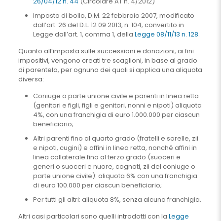
26/04/12 n. 44
(Circolare AT n. 4/2012)
Imposta di bollo, D.M. 22 febbraio 2007, modificato
dall’art. 26 del D.L. 12 09 2013, n. 104, convertito in
Legge dall’art. 1, comma 1, della
Legge 08/11/13 n. 128
.
Quanto all’imposta sulle successioni e donazioni, ai fini
impositivi, vengono creati tre scaglioni, in base al grado
di parentela, per ognuno dei quali si applica una aliquota
diversa:
Coniuge o parte unione civile e parenti in linea retta
(genitori e figli, figli e genitori, nonni e nipoti) aliquota
4%, con una franchigia di euro 1.000.000 per ciascun
beneficiario;
Altri parenti fino al quarto grado (fratelli e sorelle, zii
e nipoti, cugini) e affini in linea retta, nonché affini in
linea collaterale fino al terzo grado (suoceri e
generi o suoceri e nuore, cognati, zii del coniuge o
parte unione civile): aliquota 6% con una franchigia
di euro 100.000 per ciascun beneficiario;
Per tutti gli altri: aliquota 8%, senza alcuna franchigia.
Altri casi particolari sono quelli introdotti con la
Legge