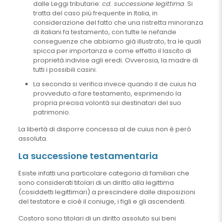
dalle Leggi tributarie:
cd. successione legittima
. Si
tratta del caso più frequente in Italia, in
considerazione del fatto che una ristretta minoranza
di italiani fa testamento, con tutte le nefande
conseguenze che abbiamo già illustrato, tra le quali
spicca per importanza e come effetto il lascito di
proprietà indivise agli eredi. Ovverosia, la madre di
tutti i possibili casini.
La seconda si verifica invece quando il de cuius ha
provveduto a fare testamento, esprimendo la
propria precisa volontà sui destinatari del suo
patrimonio.
La libertà di disporre concessa al de cuius non è però
assoluta.
La successione testamentaria
Esiste infatti una particolare categoria di familiari che
sono considerati titolari di un diritto alla legittima
(cosiddetti legittimari) a prescindere dalle disposizioni
del testatore e cioè il coniuge, i figli e gli ascendenti.
Costoro sono titolari di un diritto assoluto sui beni