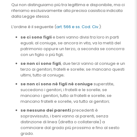
Qui non distinguiamo più tra legittima e disponibile, ma ci
riferiamo esclusivamente alla precisa casistica indicata
dalla Legge stessa.
L’ordine è il seguente (
art. 566 e ss. Cod. Civ.
):
se ci sono figli
e beni vanno divisi tra loro in parti
eguali; al coniuge, se ancora in vita, va la metà del
patrimonio oppure un terzo, a seconda se concorra
con un figlio o più figli;
se non ci sono figli
, due terzi vanno al coniuge e un
terzo ai genitori, fratelli e sorelle; se mancano questi
ultimi, tutto al coniuge;
se non ci sono né figli né coniuge
superstite,
succedono i genitori, i fratelli e le sorelle; se
mancano i genitori, tutto ai fratelli e sorelle; se
mancano fratelli e sorelle, va tutto ai genitori;
se nessuno dei parenti
precedenti è
sopravvissuto, i beni vanno ai parenti, senza
distinzione di linea (diretta o collaterale) a
cominciare dal grado più prossimo e fino al sesto
grado.