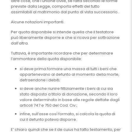
altre cose, che l’unione civile, se fatta secondo le forme
previste dalla Legge, comporta effetti del tutto
assimilabili al matrimonio dal punto di vista successorio.
Alcune notazioni importanti.
Per quota disponibile si intende quella che il testatore
può liberamente disporre e che si ricava per sottrazione
dall’altra.
Tuttavia, è importante ricordare che per determinare
l’ammontare della quota disponibile:
si deve prima formare una massa di tutti i beni che
appartenevano al defunto al momento della morte,
detraendone i debiti;
si deve anche riunire fittiziamente i beni di cui sia
stato disposto a titolo di donazione, secondo il loro
valore determinato in base alle regole dettate dagli
articoli 747 e 750 del Cod. Civ.;
infine, sull’asse così formato, si calcola la quota di
cui il defunto poteva disporre.
E’ chiaro quindi che se il de cuius ha fatto testamento, per