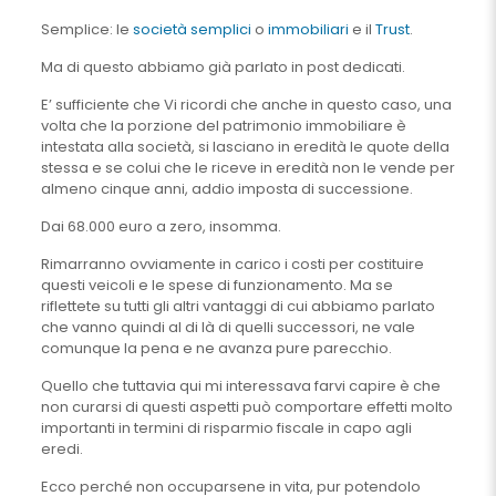
Semplice: le
società semplici
o
immobiliari
e il
Trust
.
Ma di questo abbiamo già parlato in post dedicati.
E’ sufficiente che Vi ricordi che anche in questo caso, una
volta che la porzione del patrimonio immobiliare è
intestata alla società, si lasciano in eredità le quote della
stessa e se colui che le riceve in eredità non le vende per
almeno cinque anni, addio imposta di successione.
Dai 68.000 euro a zero, insomma.
Rimarranno ovviamente in carico i costi per costituire
questi veicoli e le spese di funzionamento. Ma se
riflettete su tutti gli altri vantaggi di cui abbiamo parlato
che vanno quindi al di là di quelli successori, ne vale
comunque la pena e ne avanza pure parecchio.
Quello che tuttavia qui mi interessava farvi capire è che
non curarsi di questi aspetti può comportare effetti molto
importanti in termini di risparmio fiscale in capo agli
eredi.
Ecco perché non occuparsene in vita, pur potendolo