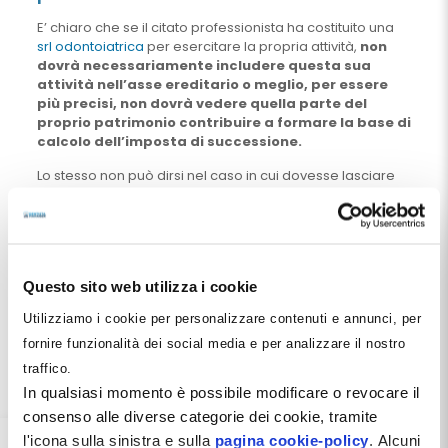
E’ chiaro che se il citato professionista ha costituito una
srl odontoiatrica
per esercitare la propria attività,
non
dovrà necessariamente includere questa sua
attività nell’asse ereditario o meglio, per essere
più precisi, non dovrà vedere quella parte del
proprio patrimonio contribuire a formare la base di
calcolo dell’imposta di successione.
Lo stesso non può dirsi nel caso in cui dovesse lasciare
agli eredi uno studio mono-professionale.
La srl odontoiatrica, infatti, può essere tramandata agli
eredi:
con un patto di famiglia (allo scopo di stabilire quale
Questo sito web utilizza i cookie
tra gli eredi dovrà guidarla, cosa con non si
potrebbe fare in nessun altro modo, né con un
Utilizziamo i cookie per personalizzare contenuti e annunci, per
testamento e tanto meno con una donazione e con
fornire funzionalità dei social media e per analizzare il nostro
la successione legittima),
traffico.
con una donazione o
In qualsiasi momento è possibile modificare o revocare il
con la successione testamentaria.
consenso alle diverse categorie dei cookie, tramite
l'icona sulla sinistra e sulla
pagina cookie-policy
. Alcuni