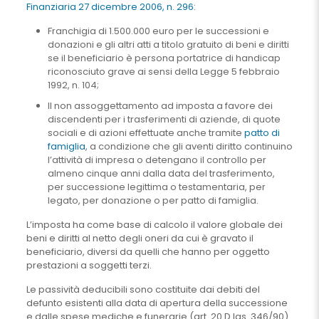
Finanziaria 27 dicembre 2006, n. 296
:
Franchigia di 1.500.000 euro per le successioni e
donazioni e gli altri atti a titolo gratuito di beni e diritti
se il beneficiario è persona portatrice di handicap
riconosciuto grave ai sensi della Legge 5 febbraio
1992, n. 104;
Il non assoggettamento ad imposta a favore dei
discendenti per i trasferimenti di aziende, di quote
sociali e di azioni effettuate anche tramite
patto di
famiglia
, a condizione che gli aventi diritto continuino
l’attività di impresa o detengano il controllo per
almeno cinque anni dalla data del trasferimento,
per successione legittima o testamentaria, per
legato, per donazione o per patto di famiglia.
L’imposta ha come base di calcolo il valore globale dei
beni e diritti al netto degli oneri da cui è gravato il
beneficiario, diversi da quelli che hanno per oggetto
prestazioni a soggetti terzi.
Le passività deducibili sono costituite dai debiti del
defunto esistenti alla data di apertura della successione
e dalle spese mediche e funerarie (art. 20 D.lgs. 346/90).