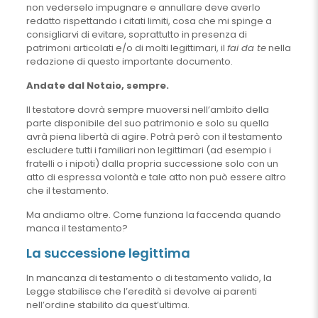
non vederselo impugnare e annullare deve averlo
redatto rispettando i citati limiti, cosa che mi spinge a
consigliarvi di evitare, soprattutto in presenza di
patrimoni articolati e/o di molti legittimari, il
fai da te
nella
redazione di questo importante documento.
Andate dal Notaio, sempre.
Il testatore dovrà sempre muoversi nell’ambito della
parte disponibile del suo patrimonio e solo su quella
avrà piena libertà di agire. Potrà però con il testamento
escludere tutti i familiari non legittimari (ad esempio i
fratelli o i nipoti) dalla propria successione solo con un
atto di espressa volontà e tale atto non può essere altro
che il testamento.
Ma andiamo oltre. Come funziona la faccenda quando
manca il testamento?
La successione legittima
In mancanza di testamento o di testamento valido, la
Legge stabilisce che l’eredità si devolve ai parenti
nell’ordine stabilito da quest’ultima.