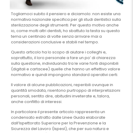
Togliamoci subito il pensiero e diciamolo: non esiste una
normativa nazionale specifica per gli studi dentistici sulla
sterilizzazione degli strumenti. Per questo motivo anche
io, come molti altri dentisti, ho sbattuto la testa su questo
tema un centinaio di volte senza arrivare mai a
considerazioni conclusive e stabili nel tempo.
Questo articolo ha lo scopo di aiutare i colleghi e,
soprattutto, il loro personale a fare un po’ di chiarezza
sulla questione, individuando tra le varie fonti disponibili
(digitali e cartacee) quelle che hanno un effettivo valore
normativo e quindi impongono standard operativi certi.
Il valore di alcune pubblicazioni, reperibili ovunque in
quantità smodata, risentono purtroppo di interpretazioni
personali, sentito dire, abitudini inveterate e, talora,
anche conflitto di interessi.
In particolare il presente articolo rappresenta un
condensato estratto dalle Linee Guida elaborate
dall’Ispettorato Superiore per la Prevenzione e la
Sicurezza del Lavoro (Ispesl), che per sua natura e