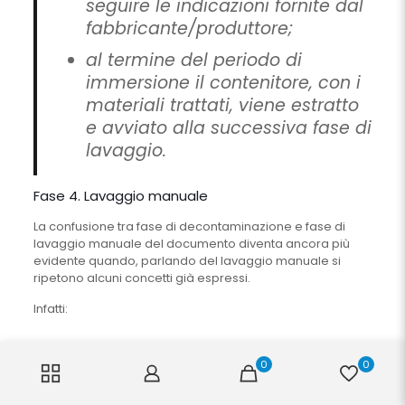
seguire le indicazioni fornite dal
fabbricante/produttore;
al termine del periodo di
immersione il contenitore, con i
materiali trattati, viene estratto
e avviato alla successiva fase di
lavaggio.
Fase 4. Lavaggio manuale
La confusione tra fase di decontaminazione e fase di
lavaggio manuale del documento diventa ancora più
evidente quando, parlando del lavaggio manuale si
ripetono alcuni concetti già espressi.
Infatti:
La procedura per la pulizia
0
0
manuale prevede che il materiale
venga immerso in una