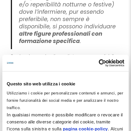
e/o reperibilità notturne o festive)
dove l’infermiere, pur essendo
preferibile, non sempre è
disponibile, si possono individuare
altre figure professionali con
formazione specifica
.
Sembra dunque che gli esperti siano consapevoli della
specificità organizzativa di uno studio dentistico, anche
se qui viene definito con la dizione “ambulatorio
odontoiatrico”, che dal punto di vista normativo e
autorizzativo è cosa ben diversa dal semplice studio
dentistico.
Questo sito web utilizza i cookie
Di sicuro la possibilità di delegare queste attività al
Utilizziamo i cookie per personalizzare contenuti e annunci, per
personale interno introduce anche il tema ricorrente nel
fornire funzionalità dei social media e per analizzare il nostro
testo della formazione specifica, soprattutto se
traffico.
consideriamo la delega a personale non infermieristico.
In qualsiasi momento è possibile modificare o revocare il
In questo senso la
nuova figura dell’ASO
potrebbe
risultare perfettamente appropriata.
consenso alle diverse categorie dei cookie, tramite
l'icona sulla sinistra e sulla
pagina cookie-policy
. Alcuni