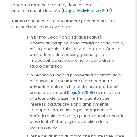
moderno medico paziente, deve essere
prioritariamente tutelato (
Legge Gelli-Bianco 2017
).
Tuttavia anche questo documento presenta dei limiti
intrinseci che vanno evidenziati:
in primo luogo non distingue l’attività
odontoiatrica tipica dalle attività ospedaliere o,
più in generale, dalle attività sanitarie. Questo
punto determina passaggi ambigui o
impossibili da applicare nella realtà di uno
studio dentistico.
in secondo luogo la prospettiva adottata dagli
estensori del documento è da ricondurre
primariamente alla tutela dei lavoratori, così
come previsto dal
D.Lgs 81/2008
e s.m.i. e non
alla tutela del paziente. Per quanto i due
interessi da tutelare siano ampiamente
sovrapponibili, in alcuni passaggi non vi è
perfetta coincidenza e, quando questo accade,
è evidente l’intento giuslavoristico della
commissione.
infine nel gruppo di lavoro che ha steso le Linee