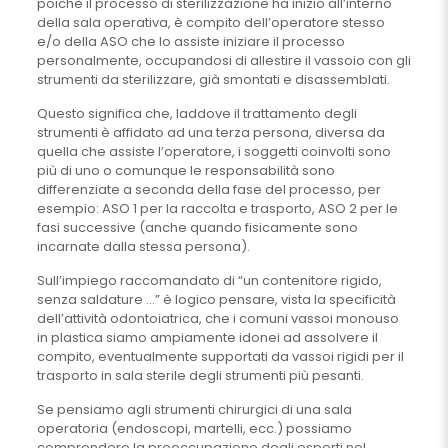
poichè il processo di sterilizzazione ha inizio all’interno
della sala operativa, è compito dell’operatore stesso
e/o della ASO che lo assiste iniziare il processo
personalmente, occupandosi di allestire il vassoio con gli
strumenti da sterilizzare, già smontati e disassemblati.
Questo significa che, laddove il trattamento degli
strumenti è affidato ad una terza persona, diversa da
quella che assiste l’operatore, i soggetti coinvolti sono
più di uno o comunque le responsabilità sono
differenziate a seconda della fase del processo, per
esempio: ASO 1 per la raccolta e trasporto, ASO 2 per le
fasi successive (anche quando fisicamente sono
incarnate dalla stessa persona).
Sull’impiego raccomandato di “un contenitore rigido,
senza saldature …” è logico pensare, vista la specificità
dell’attività odontoiatrica, che i comuni vassoi monouso
in plastica siamo ampiamente idonei ad assolvere il
compito, eventualmente supportati da vassoi rigidi per il
trasporto in sala sterile degli strumenti più pesanti.
Se pensiamo agli strumenti chirurgici di una sala
operatoria (endoscopi, martelli, ecc.) possiamo
comprendere la preoccupazione degli esperti nel