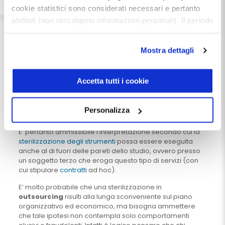
Locale per la sterilizzazione e requisiti
cookie statistici sono considerati necessari e pertanto
strutturali e tecnologici
abilitati (non raccolgono informazioni personali). Il periodo
E’ intuitivo che le attività di sterilizzazione debbano
di conservazione dei dati statistici è di 26 mesi. E'
essere svolte in un
ambiente idoneo
, ben identificato e
possibile richiederne la cancellazione attraverso il
soprattutto centralizzato. Il dato singolare del testo
Mostra dettagli
modulo presente a questo
dell’Ispesl, in parallelo a tutte le altre pubblicazioni
istituzionali e non sul tema, è che non sta scritto da
indirizzo:
dentistamanager.it/contatti-dentista-
nessuna parte che il processo di sterilizzazione debba
manager
.
Accetta tutti i cookie
essere svolto all’interno dello studio dentistico e neppure
Chiudendo questo banner tramite apposita X in alto a
che all’interno dello studio debba essere presente un
destra, vengono accettati i cookie selezionati in quel
locale apposito (quello che noi comunemente
Personalizza
chiamiamo sala sterile).
momento.
E’ pertanto ammissibile l’interpretazione secondo cui la
sterilizzazione degli strumenti
possa essere eseguita
anche al di fuori delle pareti dello studio, ovvero presso
un soggetto terzo che eroga questo tipo di servizi (con
cui stipulare
contratti
ad hoc).
E’ molto probabile che una sterilizzazione in
outsourcing
risulti alla lunga sconveniente sul piano
organizzativo ed economico, ma bisogna ammettere
che tale ipotesi non contempla solo comportamenti