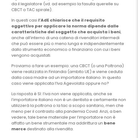
da il legislatore (vd. ad esempio la fasulla querelle su
CBCT o TAC spirale).
In questi casi
l’AdE chiarisce che il requisito
oggettivo per applicare la norma dipende dalle
caratteristiche del soggetto che acquista i beni
,
anche all’interno di una catena di rivenditori intermedi
che può essere più o meno lunga e indipendentemente
dallo strumento economico o finanziario con cui i beni
vengono acquistati.
Proviamo a fare un esempio: una CBCT (o una Poltrona)
viene realizzata in Finlandia (ambito UE) e viene ceduta
dalla casa madre ad un importatore italiano. In questo
caso viene applicata l’Iva Agevolata oppure no?
La risposta è SI: l’iva non viene applicata, anche se
l’importatore italiano non è un dentista e certamente non
utilizzerà la poltrona o la tac a scopo sanitario, men che
meno per il contrasto alla pandemia Covid. Anzi, a ben
vedere, tale bene materiale per l’importatore non è
affatto un bene strumentale ma addirittura un
bene
merce
destinato alla rivendita.