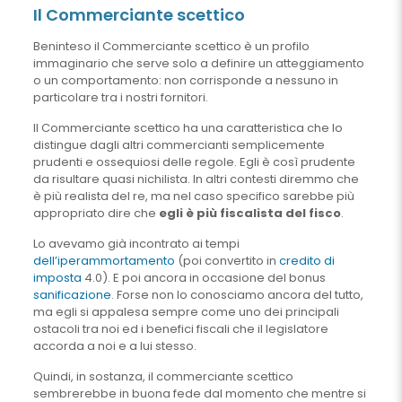
Il Commerciante scettico
Beninteso il Commerciante scettico è un profilo
immaginario che serve solo a definire un atteggiamento
o un comportamento: non corrisponde a nessuno in
particolare tra i nostri fornitori.
Il Commerciante scettico ha una caratteristica che lo
distingue dagli altri commercianti semplicemente
prudenti e ossequiosi delle regole. Egli è così prudente
da risultare quasi nichilista. In altri contesti diremmo che
è più realista del re, ma nel caso specifico sarebbe più
appropriato dire che
egli è più fiscalista del fisco
.
Lo avevamo già incontrato ai tempi
dell’iperammortamento
(poi convertito in
credito di
imposta
4.0). E poi ancora in occasione del bonus
sanificazione
. Forse non lo conosciamo ancora del tutto,
ma egli si appalesa sempre come uno dei principali
ostacoli tra noi ed i benefici fiscali che il legislatore
accorda a noi e a lui stesso.
Quindi, in sostanza, il commerciante scettico
sembrerebbe in buona fede dal momento che mentre si