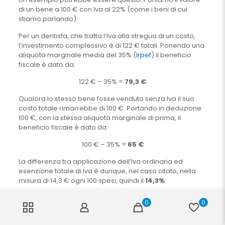
di un bene a 100 € con Iva al 22% (come i beni di cui
stiamo parlando).
Per un dentista, che tratta l’Iva alla stregua di un costo,
l’investimento complessivo è di 122 € totali. Ponendo una
aliquota marginale media del 35% (
Irpef
) il beneficio
fiscale è dato da:
122 € – 35% =
79,3 €
Qualora lo stesso bene fosse venduto senza Iva il suo
costo totale rimarrebbe di 100 €. Portando in deduzione
100 €, con la stessa aliquota marginale di prima, il
beneficio fiscale è dato da:
100 € – 35% =
65 €
La differenza tra applicazione dell’Iva ordinaria ed
esenzione totale di Iva è dunque, nel caso citato, nella
misura di 14,3 € ogni 100 spesi, quindi il
14,3%
.
Lo stesso identico caso per una Srl Odontoiatrica (che
0
0
sconta
Ires
al 24%) porterebbe ad un aggravio ulteriore
in ragione della più bassa aliquota impositiva, nella