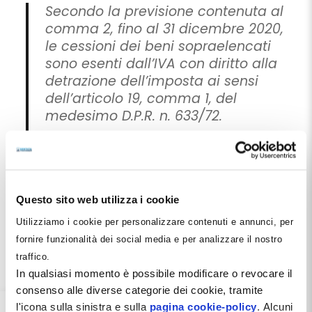
Secondo la previsione contenuta al
comma 2, fino al 31 dicembre 2020,
le cessioni dei beni sopraelencati
sono esenti dall’IVA con diritto alla
detrazione dell’imposta ai sensi
dell’articolo 19, comma 1, del
medesimo D.P.R. n. 633/72.
Inutile dire che tra i beni sopra elencati era ricompresa
anche la categoria dei Tomografi computerizzati.
Chiunque potrà verificare il
codice Taric
attribuito ai
Tomografi Computerizzati dalla Agenzie delle Dogane e
Questo sito web utilizza i cookie
dei Monopoli ADM al link indicato.
Utilizziamo i cookie per personalizzare contenuti e annunci, per
Sostenere che la CBCT non sia ricompresa nell’elenco
fornire funzionalità dei social media e per analizzare il nostro
dei Tomografi Computerizzati perchè non
esplicitamente richiamata significa fare una presunzione
traffico.
inversa a quella giuridicamente e logicamente corretta.
In qualsiasi momento è possibile modificare o revocare il
Per fare un parallelo, vogliamo provare a sostenere che
consenso alle diverse categorie dei cookie, tramite
la Tac Spirale è esclusa dal beneficio in quanto il
legislatore non ha inserito la parola
Spirale
insieme a
l'icona sulla sinistra e sulla
pagina cookie-policy
. Alcuni