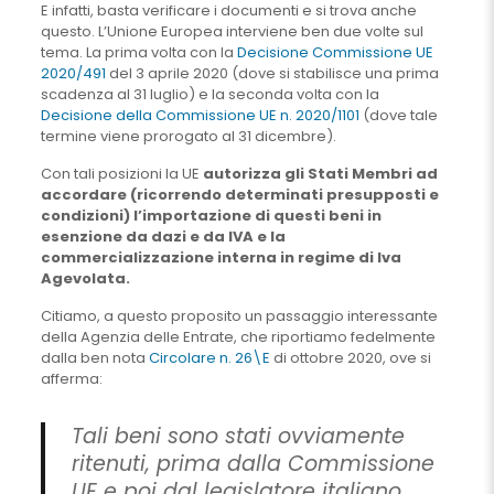
E infatti, basta verificare i documenti e si trova anche
questo. L’Unione Europea interviene ben due volte sul
tema. La prima volta con la
Decisione Commissione UE
2020/491
del 3 aprile 2020 (dove si stabilisce una prima
scadenza al 31 luglio) e la seconda volta con la
Decisione della Commissione UE n. 2020/1101
(dove tale
termine viene prorogato al 31 dicembre).
Con tali posizioni la UE
autorizza gli Stati Membri ad
accordare (ricorrendo determinati presupposti e
condizioni) l’importazione di questi beni in
esenzione da dazi e da IVA e la
commercializzazione interna in regime di Iva
Agevolata.
Citiamo, a questo proposito un passaggio interessante
della Agenzia delle Entrate, che riportiamo fedelmente
dalla ben nota
Circolare n. 26\E
di ottobre 2020, ove si
afferma:
Tali beni sono stati ovviamente
ritenuti, prima dalla Commissione
UE e poi dal legislatore italiano,