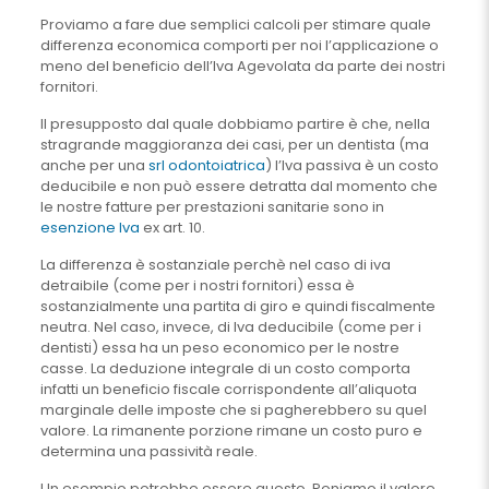
Proviamo a fare due semplici calcoli per stimare quale
differenza economica comporti per noi l’applicazione o
meno del beneficio dell’Iva Agevolata da parte dei nostri
fornitori.
Il presupposto dal quale dobbiamo partire è che, nella
stragrande maggioranza dei casi, per un dentista (ma
anche per una
srl odontoiatrica
) l’Iva passiva è un costo
deducibile e non può essere detratta dal momento che
le nostre fatture per prestazioni sanitarie sono in
esenzione Iva
ex art. 10.
La differenza è sostanziale perchè nel caso di iva
detraibile (come per i nostri fornitori) essa è
sostanzialmente una partita di giro e quindi fiscalmente
neutra. Nel caso, invece, di Iva deducibile (come per i
dentisti) essa ha un peso economico per le nostre
casse. La deduzione integrale di un costo comporta
infatti un beneficio fiscale corrispondente all’aliquota
marginale delle imposte che si pagherebbero su quel
valore. La rimanente porzione rimane un costo puro e
determina una passività reale.
Un esempio potrebbe essere questo. Poniamo il valore