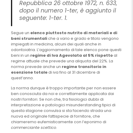
Repubblica 26 ottobre 1972, n. 633,
dopo il numero 1-ter, è aggiunto il
seguente: 1-ter. 1.
Segue un
elenco piuttosto nutrito di materiali e di
beni strumentali
che a vario e grado e titolo vengono
impiegati in medicina, alcuni dei quali anche in
odontoiatria. L’aggiornamento di tale elenco pone questi
beni in un
regime di Iva Agevolata al 5% rispetto
al
regime attuale che prevede una aliquota del 22%. La
norma prevede anche un
regime transitorio in
esenzione totale
di iva fino al 31 dicembre di
quest’anno.
La norma dunque è troppo importante per non essere
ben conosciuta da noi e correttamente applicata dai
nostri fornitori. Se non che, tra fisiologici dubbi di
interpretazione e patologici misunderstanding tipici di
questa stagione convulsa si sta facendo strada una
nuova ed originale fattispecie di fornitore, che
chiameremo eufemisticamente con l’eponimo di
commerciante scettico
.