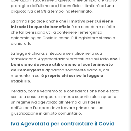
operazioni successive a questo limite temporale (salvo
proroghe dell’ultima ora) il beneficio si limiterà ad una
aliquota Iva del 5% a tempo indeterminato.
La prima riga dice anche che
il motivo per cui viene
introdotto questo beneficio
è da ricondurre al fatto
che tali beni siano utili a contenere l’emergenza
epidemiologica Covid in corso. E’ il legislatore stesso a
dichiararlo.
La legge è chiara, sintetica e semplice nella sua
formulazione. Argomentazioni pretestuose sul fatto
che i
beni siano davvero utili o meno al contenimento
dell’emergenza
appaiono solamente ridicole, dal
momento in cui
è proprio chi scrive le legge a
stabilirlo
.
Peraltro, come vedremo tale considerazione non è stata
scritta a caso e neppure in modo superficiale in quanto
un regime iva agevolata all’interno di un Paese
dell’Unione Europea deve trovare prima una sua
giustificazione in ambito comunitario.
Iva Agevolata per contrastare il Covid