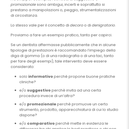
promozionale
sono ambigui, incerti e soprattutto si
prestano a manipolazioni o, peggio, strumentalizzazioni
di circostanza.
Lo stesso vale per il concetto di
decoro
o di
denigratorio
.
Proviamo a fare un esempio pratico, tanto per capirci.
Se un dentista affermasse pubblicamente che in alcune
tipologie di prestazioni è raccomandato l’impiego della
diga di gomma (o di una radiografia o di una tac, tanto
per fare degli esempi), tale intervento deve essere
considerato:
solo
informativo
perchè propone buone pratiche
cliniche?
e/o
suggestivo
perchè invita ad una certa
procedura invece di un’altra?
e/o
promozionale
perchè promuove un certo
strumento, prodotto, apparecchiatura di cui lo studio
dispone?
e/o
comparativo
perchè mette in evidenza le
differenze tra chi applica le best practices e chi non