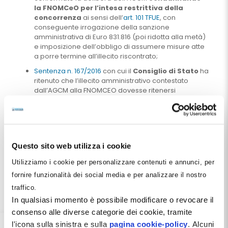
la FNOMCeO per l’intesa restrittiva della
concorrenza
ai sensi dell’
art. 101 TFUE
, con
conseguente irrogazione della sanzione
amministrativa di Euro 831.816 (poi ridotta alla metà)
e imposizione dell’obbligo di assumere misure atte
a porre termine all’illecito riscontrato;
Sentenza n. 167/2016
con cui il
Consiglio di Stato
ha
ritenuto che l’illecito amministrativo contestato
dall’AGCM alla FNOMCEO dovesse ritenersi
prescritto
, essendo spirato il termine
quinquennale dalla commissione dell’illecito.
la FNOMCeO ha emanato una versione aggiornata del
Codice Deontologico
nel 2014, salvo poi dover
Questo sito web utilizza i cookie
intervenire già nel 2016 per aggiustare, in ordine
cronologico, a Maggio l’articolo 56 e a Dicembre
Utilizziamo i cookie per personalizzare contenuti e annunci, per
l’articolo 54.
fornire funzionalità dei social media e per analizzare il nostro
Potremmo definire un percorso tormentato quello che ci
traffico.
porta alla versione finale, che di seguito riproduciamo
In qualsiasi momento è possibile modificare o revocare il
fedelmente:
consenso alle diverse categorie dei cookie, tramite
l'icona sulla sinistra e sulla
pagina cookie-policy
. Alcuni