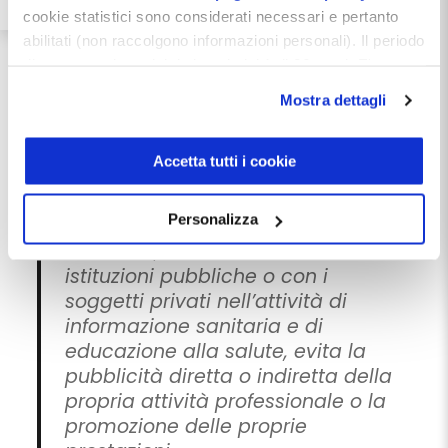
Art. 55. Informazione sanitaria
cookie statistici sono considerati necessari e pertanto
Il medico promuove e attua
abilitati (non raccolgono informazioni personali). Il periodo
un’informazione sanitaria
di conservazione dei dati statistici è di 26 mesi. E'
accessibile, trasparente, rigorosa e
possibile richiederne la cancellazione attraverso il
prudente, fondata sulle conoscenze
Mostra dettagli
modulo presente a questo
scientifiche acquisite e non divulga
indirizzo:
dentistamanager.it/contatti-dentista-
notizie che alimentino aspettative
manager
.
Accetta tutti i cookie
o timori infondati o, in ogni caso,
Chiudendo questo banner tramite apposita X in alto a
idonee a determinare un
destra, vengono accettati i cookie selezionati in quel
Personalizza
pregiudizio dell’interesse generale.
momento.
Il medico, nel collaborare con le
istituzioni pubbliche o con i
soggetti privati nell’attività di
informazione sanitaria e di
educazione alla salute, evita la
pubblicità diretta o indiretta della
propria attività professionale o la
promozione delle proprie