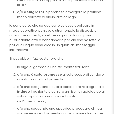
lo fa?
e/o
denigratorio
perchè fa emergere le pratiche
meno corrette di alcuni altri colleghi?
Io sono certo che se qualcuno volesse applicare in
modo coercitivo, punitivo o strumentale le disposizioni
normative correnti, sarebbe in grado di incolpare
quell’odontoiatra e condannarlo per ciò che ha fatto, o
per qualunque cosa dica in un qualsiasi messaggio
informativo.
Si potrebbe infatti sostenere che:
la diga di gomma è uno strumento tra i tanti
e/o che è stato
promosso
al solo scopo di vendere
questo prodotto al paziente,
e/o che eseguendo quella particolare radiografia si
induce
il paziente a correre un rischio radiologico al
solo scopo di ammortizzare il costo
dell’investimento,
e/o che seguendo una specifica procedura clinica
si
suggerisce
al paziente una soluzione clinica che