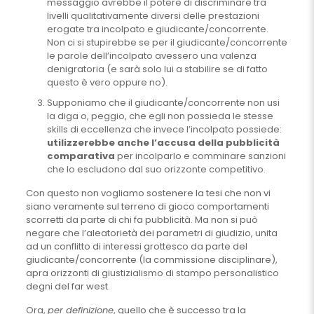
messaggio avrebbe il potere di discriminare tra
livelli qualitativamente diversi delle prestazioni
erogate tra incolpato e giudicante/concorrente.
Non ci si stupirebbe se per il giudicante/concorrente
le parole dell’incolpato avessero una valenza
denigratoria (e sarà solo lui a stabilire se di fatto
questo è vero oppure no).
Supponiamo che il giudicante/concorrente non usi
la diga o, peggio, che egli non possieda le stesse
skills di eccellenza che invece l’incolpato possiede:
utilizzerebbe anche l’accusa della pubblicità
comparativa
per incolparlo e comminare sanzioni
che lo escludono dal suo orizzonte competitivo.
Con questo non vogliamo sostenere la tesi che non vi
siano veramente sul terreno di gioco comportamenti
scorretti da parte di chi fa pubblicità. Ma non si può
negare che l’aleatorietà dei parametri di giudizio, unita
ad un conflitto di interessi grottesco da parte del
giudicante/concorrente (la commissione disciplinare),
apra orizzonti di giustizialismo di stampo personalistico
degni del far west.
Ora,
per definizione
, quello che è successo tra la