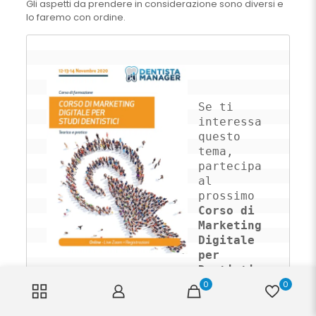
Gli aspetti da prendere in considerazione sono diversi e
lo faremo con ordine.
Se ti 
interessa 
questo 
tema, 
partecipa 
al 
prossimo 
Corso di 
Marketing 
Digitale 
per 
Dentisti
. 

0
0
Il corso online sarà a 
Novembre. 
