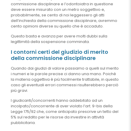
commissione disciplinare e l’odontoiatra in questione
deve essere misurato con un metro soggettivo e,
probabilmente, se cento di noi leggessero gli atti
dell’inchiesta della commissione disciplinare, avremmo
cento opinioni diverse su quello che è accaduto.
Questo basta e avanza per avere molti dubbi sulla
legittimità della sospensione comminata.
I contorni certi del giudizio di merito
della commissione disciplinare
Quando dai giudizi di valore passiamo a quelli sul merito
i numeri e le parole precise ci danno una mano. Poichè
la materia oggettiva è più facilmente trattabile, in questo
caso gli eventuali errori commessi risulterebbero perciò
più gravi.
I giudicanti/concorrenti hanno addebitato ad un
incolpato/concorrente di aver violato l’art. 9-bis della
Legge 175/92 che, come anticipato prescrive un tetto del
5% sul reddito per le risorse da investire in attività
pubblicitaria.