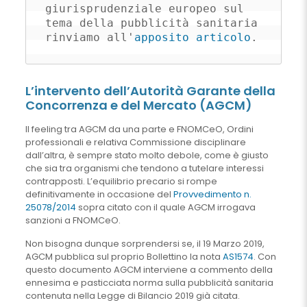
giurisprudenziale europeo sul 
tema della pubblicità sanitaria 
rinviamo all'
apposito articolo
.
L’intervento dell’Autorità Garante della
Concorrenza e del Mercato (AGCM)
Il feeling tra AGCM da una parte e FNOMCeO, Ordini
professionali e relativa Commissione disciplinare
dall’altra, è sempre stato molto debole, come è giusto
che sia tra organismi che tendono a tutelare interessi
contrapposti. L’equilibrio precario si rompe
definitivamente in occasione del
Provvedimento n.
25078/2014
sopra citato con il quale AGCM irrogava
sanzioni a FNOMCeO.
Non bisogna dunque sorprendersi se, il 19 Marzo 2019,
AGCM pubblica sul proprio Bollettino la nota
AS1574
. Con
questo documento AGCM interviene a commento della
ennesima e pasticciata norma sulla pubblicità sanitaria
contenuta nella Legge di Bilancio 2019 già citata.