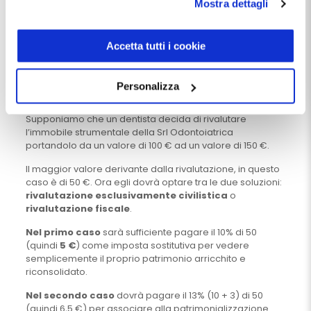
dello Studio
 Dentistico. Ti 
Mostra dettagli
modulo presente a questo
aspettiamo.
indirizzo:
dentistamanager.it/contatti-dentista-
manager
.
Accetta tutti i cookie
Chiudendo questo banner tramite apposita X in alto a
Un esempio pratico
destra, vengono accettati i cookie selezionati in quel
Personalizza
Proviamo a fare un esempio pratico.
momento.
Supponiamo che un dentista decida di rivalutare
l’immobile strumentale della Srl Odontoiatrica
portandolo da un valore di 100 € ad un valore di 150 €.
Il maggior valore derivante dalla rivalutazione, in questo
caso è di 50 €. Ora egli dovrà optare tra le due soluzioni:
rivalutazione esclusivamente civilistica
o
rivalutazione fiscale
.
Nel primo caso
sarà sufficiente pagare il 10% di 50
(quindi
5 €
) come imposta sostitutiva per vedere
semplicemente il proprio patrimonio arricchito e
riconsolidato.
Nel secondo caso
dovrà pagare il 13% (10 + 3) di 50
(quindi 6,5 €) per associare alla patrimonializzazione