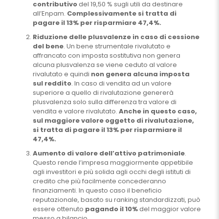
contributivo
del 19,50 % sugli utili da destinare
all’Enpam.
Complessivamente si tratta di
pagare il 13% per risparmiare 47,4%.
Riduzione delle plusvalenze in caso di cessione
del bene
. Un bene strumentale rivalutato e
affrancato con imposta sostitutiva non genera
alcuna plusvalenza se viene ceduto al valore
rivalutato e quindi
non genera alcuna imposta
sul reddito
. In caso di vendita ad un valore
superiore a quello di rivalutazione genererà
plusvalenza solo sulla differenza tra valore di
vendita e valore rivalutato.
Anche in questo caso,
sul maggiore valore oggetto di rivalutazione,
si tratta di pagare il 13% per risparmiare il
47,4%.
Aumento di valore dell’attivo patrimoniale
.
Questo rende l’impresa maggiormente appetibile
agli investitori e più solida agli occhi degli istituti di
credito che più facilmente concederanno
finanziamenti. In questo caso il beneficio
reputazionale, basato su ranking standardizzati, può
essere ottenuto
pagando il 10%
del maggior valore
messo a bilancio.