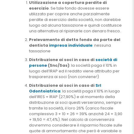
Utilizzazione a copertura perdite di
esercizio
. Se tale fondo dovesse essere
utilizzato per coprire anche parzialmente
perdite di esercizio della società, non darebbe
luogo ad alcuna tassazione e quindi costituisce
una alternativa al ripianarle con denaro fresco.
Prelevamento di detto fondo da parte del
dentista
impresa individuale
: nessuna
tassazione
Distribuzione ai soci in caso di
società di
persone
(Snc/Sas)
: la società paga il 10% in
luogo dell’IRAP ed il reddito viene attribuito per
trasparenza ai soci (non conviene!)
Distribuzione ai soci in caso di
Srl
Odontoiatrica
: la società paga il 10% in luogo
dell’IRES + IRAP (27,90%) e al momento della
distribuzione ai soci questi verseranno, sempre
tramite la società, il loro 26% (carico fiscale
complessivo 3 + 10 + 26 = 39% anziché 24 + 3,90
+ 19,50 = 47,4%). Nel calcolo di convenienza
dovremmo considerare il risparmio fiscale sulle
quote di ammortamento che però è variabile a