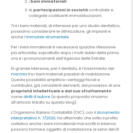
i
beni immateriali
le
partecipazioni in società
controllate e
collegate costituenti immobilizzazioni.
Tra i beni materiali, di interesse per uno studio dentistico,
possiamo considerare le attrezzature, gli impianti e
anche l’
immobile strumentale
.
Per i beni immateriali è necessaria qualche riflessione
più articolata, soprattutto dopo i molti dubbi della prima
ora e i pronunciamenti dell’Agenzia delle Entrate.
Di grande interesse, per il dentista, è l’inserimento del
marchio
tra i beni materiali passibili di rivalutazione.
Questa possibilità amplifica i vantaggi fiscali e
contributivi, già consistenti derivanti, dal possesso di una
proprietà intellettuale e dal suo sfruttamento
come
diritti d’autore
(a questo proposito rinviamo
all’articolo linkato su questo blog).
L’Organismo Italiano Contabilità (OIC), con il
documento
interpretativo n. 7/2020
, ha affermato che sotto il profilo
civilistico anche i beni immateriali mai iscritti in bilancio
possono formare oggetto di rivalutazione ai sensi del Dl