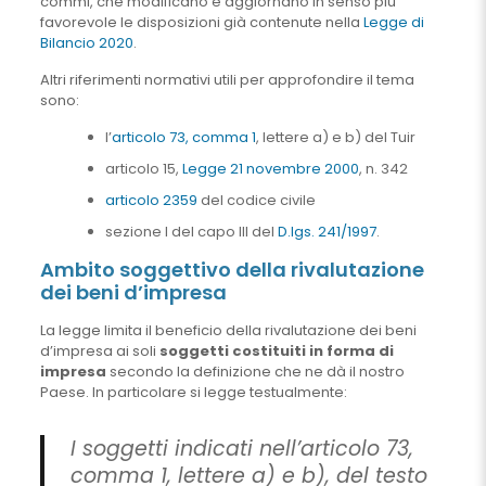
commi, che modificano e aggiornano in senso più
favorevole le disposizioni già contenute nella
Legge di
Bilancio 2020
.
Altri riferimenti normativi utili per approfondire il tema
sono:
l’
articolo 73, comma 1
, lettere a) e b) del Tuir
articolo 15,
Legge 21 novembre 2000
, n. 342
articolo 2359
del codice civile
sezione I del capo III del
D.lgs. 241/1997
.
Ambito soggettivo della rivalutazione
dei beni d’impresa
La legge limita il beneficio della rivalutazione dei beni
d’impresa ai soli
soggetti costituiti in forma di
impresa
secondo la definizione che ne dà il nostro
Paese. In particolare si legge testualmente:
I soggetti indicati nell’articolo 73,
comma 1, lettere a) e b), del testo