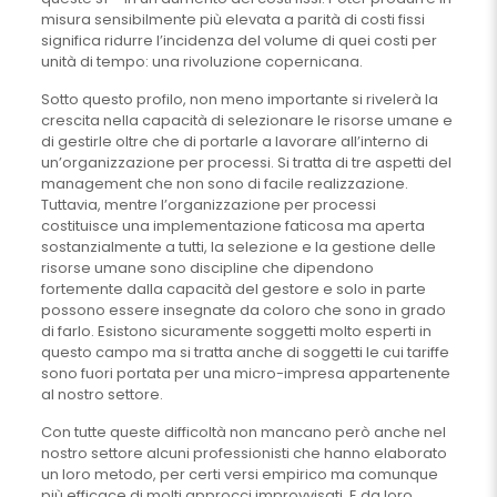
misura sensibilmente più elevata a parità di costi fissi
significa ridurre l’incidenza del volume di quei costi per
unità di tempo: una rivoluzione copernicana.
Sotto questo profilo, non meno importante si rivelerà la
crescita nella capacità di selezionare le risorse umane e
di gestirle oltre che di portarle a lavorare all’interno di
un’organizzazione per processi. Si tratta di tre aspetti del
management che non sono di facile realizzazione.
Tuttavia, mentre l’organizzazione per processi
costituisce una implementazione faticosa ma aperta
sostanzialmente a tutti, la selezione e la gestione delle
risorse umane sono discipline che dipendono
fortemente dalla capacità del gestore e solo in parte
possono essere insegnate da coloro che sono in grado
di farlo. Esistono sicuramente soggetti molto esperti in
questo campo ma si tratta anche di soggetti le cui tariffe
sono fuori portata per una micro-impresa appartenente
al nostro settore.
Con tutte queste difficoltà non mancano però anche nel
nostro settore alcuni professionisti che hanno elaborato
un loro metodo, per certi versi empirico ma comunque
più efficace di molti approcci improvvisati. E da loro