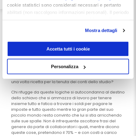
calcolo e la piena consapevolezza del loro razionale e
cookie statistici sono considerati necessari e pertanto
poi effettuare simulazioni. Non lo deve fare per fare
abilitati (non raccolgono informazioni personali). Il periodo
contenti gli altri e nemmeno per atteggiarsi coi propri
colleghi ma semplicemente perché gli conviene, in
di conservazione dei dati statistici è di 26 mesi. E'
primis sotto il profilo della propria qualità della vita.
possibile richiederne la cancellazione attraverso il
Mostra dettagli
modulo presente a questo
Una delle simulazioni più importanti da fare, soprattutto
per quelle strutture che crescono strutturalmente negli
indirizzo:
dentistamanager.it/contatti-dentista-
anni o che sono in fase di start up, è quella relativa
manager
.
Accetta tutti i cookie
all’aumento della produzione dei collaboratori più cari
Chiudendo questo banner tramite apposita X in alto a
rispetto a quella totale; cosa accade ai conti dello studio
destra, vengono accettati i cookie selezionati in quel
se il peso della produzione di quel collaboratore cresce
Personalizza
rispetto a quella totale? E in particolare, fino a quando
momento.
tale crescita non costringerà a dover cambiare ancora
una volta ricetta per la tenuta dei conti dello studio?
Chi rifugge da queste logiche si autocondanna al destino
dello schiavo che si ammazza di lavoro per tenere
insieme tutto e fatica a trovare i soldi per pagare le
imposte e tutto questo mentre la gran parte del suo
piccolo mondo resta convinto che lui si stia arricchendo
sulle sue spalle. Non è infrequente ascoltare frasi del
genere da parte di collaboratori i quali, mentre dicono
queste cose, pretendono il 70% – e con costi a carico