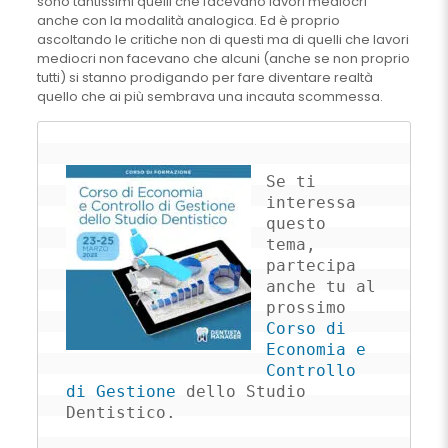
sono tantissimi quelli che facevano lavori mediocri
anche con la modalità analogica. Ed è proprio
ascoltando le critiche non di questi ma di quelli che lavori
mediocri non facevano che alcuni (anche se non proprio
tutti) si stanno prodigando per fare diventare realtà
quello che ai più sembrava una incauta scommessa.
Se ti 
interessa 
questo 
tema, 
partecipa 
anche tu al 
prossimo 
Corso di 
Economia e 
Controllo 
di Gestione
 dello Studio 
Dentistico.
