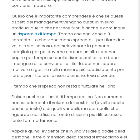
conviene imparare.
Quello che è importante comprendere è che se questi
aspetti del management vengono curati in misura
proficua, quello che ne viene fuori è anche e comunque
un
risparmio di tempo
. Tempo che non viene più
sprecato – o che viene meno sprecato – per rifare due
volte la stessa cosa; per selezionare la persona
sbagliata per poi doverne cercare un’altra; per non
capire per tempo se quella risorsa può essere bene
impiegata o se conviene sostituirla; per non sapere
motivare e gestire nella maniera più soddisfacente per
loro e per il titolare le risorse umane. E via dicendo.
Il tempo che si spreca non resta a fluttuare nell’aria.
Finisce anche nell’unità di tempo basica. Non aumenta
necessariamente il volume dei costi fissi (a volte capita
anche questo) o di quelli variabili, ma per quello che
riguarda i costi fissi ne rende di sicuro più difficoltoso e
lento l’ammortamento.
Appare quindi evidente che in una visuale globale della
gestione, le tre dimensioni della stessa si intrecciano e si