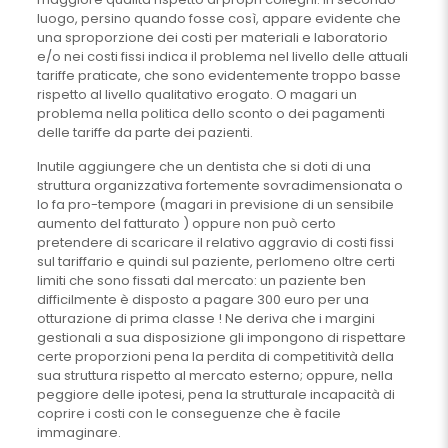
luogo, persino quando fosse così, appare evidente che
una sproporzione dei costi per materiali e laboratorio
e/o nei costi fissi indica il problema nel livello delle attuali
tariffe praticate, che sono evidentemente troppo basse
rispetto al livello qualitativo erogato. O magari un
problema nella politica dello sconto o dei pagamenti
delle tariffe da parte dei pazienti.
Inutile aggiungere che un dentista che si doti di una
struttura organizzativa fortemente sovradimensionata o
lo fa pro-tempore (magari in previsione di un sensibile
aumento del fatturato ) oppure non può certo
pretendere di scaricare il relativo aggravio di costi fissi
sul tariffario e quindi sul paziente, perlomeno oltre certi
limiti che sono fissati dal mercato: un paziente ben
difficilmente è disposto a pagare 300 euro per una
otturazione di prima classe ! Ne deriva che i margini
gestionali a sua disposizione gli impongono di rispettare
certe proporzioni pena la perdita di competitività della
sua struttura rispetto al mercato esterno; oppure, nella
peggiore delle ipotesi, pena la strutturale incapacità di
coprire i costi con le conseguenze che è facile
immaginare.