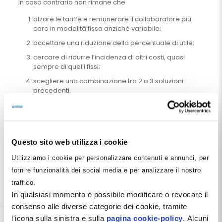
In caso contrario non rimane che
alzare le tariffe e remunerare il collaboratore più
caro in modalità fissa anziché variabile;
accettare una riduzione della percentuale di utile;
cercare di ridurre l’incidenza di altri costi, quasi
sempre di quelli fissi;
scegliere una combinazione tra 2 o 3 soluzioni
precedenti.
In altri termini, una struttura sanitaria non può permettersi
di conseguire inefficienze sull’intero insieme dei costi che
sostiene.
Questo sito web utilizza i cookie
Se ricordate le proporzioni indicate (costi variabili tra il
51% e il 62% e costi fissi tra il 20% e il 30% della
Utilizziamo i cookie per personalizzare contenuti e annunci, per
produzione), appare evidente che chi ha un costo medio
fornire funzionalità dei social media e per analizzare il nostro
variabile pari al 70% non può permettersi di avere un
costo fisso medio del 30%.
traffico.
In qualsiasi momento è possibile modificare o revocare il
Ne deriva che la vita vera del titolare di una struttura
consenso alle diverse categorie dei cookie, tramite
sanitaria deve essere quella di un soggetto pensante e
realista, il quale deve prima acquisire gli strumenti di
l'icona sulla sinistra e sulla
pagina cookie-policy
. Alcuni