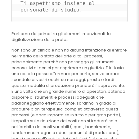
Ti aspettiamo insieme al 
personale di studio.
Partiamo dal primo tra gli elementi menzionati: la
digitalizzazione delle protesi.
Non sono un clinico e non ho alcuna intenzione di entrare
nel merito dello stato dell’arte di tali processi,
principalmente perché non posseggo gli strumenti
conoscitivi e tecnici per esprimere un giudizio. E tuttavia
una cosa la posso affermare per certo, senza creare
scandalo ai vostri occhi: se non oggi, presto o tardi
questa modalità di produzione prenderà il sopravvento.
E una volta che un grande numero di operatori, potendo
disporre di strumenti e processi adeguati che
padroneggiano effettivamente, saranno in grado di
produrre piani terapeutici completi attraverso questi
processi (e poco importa se in tutto o per gran parte),
l’impatto sulla riduzione dei costi non si tradurrà solo
nell’ambito dei costi variabili (i quali, banalmente,
tenderanno magari a ridursi per unità di produzione),
bensì anche nell’ambito dei costi fissi. Nel senso che