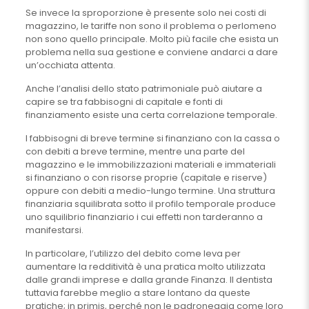
Se invece la sproporzione è presente solo nei costi di
magazzino, le tariffe non sono il problema o perlomeno
non sono quello principale. Molto più facile che esista un
problema nella sua gestione e conviene andarci a dare
un’occhiata attenta.
Anche l’analisi dello stato patrimoniale può aiutare a
capire se tra fabbisogni di capitale e fonti di
finanziamento esiste una certa correlazione temporale.
I fabbisogni di breve termine si finanziano con la cassa o
con debiti a breve termine, mentre una parte del
magazzino e le immobilizzazioni materiali e immateriali
si finanziano o con risorse proprie (capitale e riserve)
oppure con debiti a medio-lungo termine. Una struttura
finanziaria squilibrata sotto il profilo temporale produce
uno squilibrio finanziario i cui effetti non tarderanno a
manifestarsi.
In particolare, l’utilizzo del debito come leva per
aumentare la redditività è una pratica molto utilizzata
dalle grandi imprese e dalla grande Finanza. Il dentista
tuttavia farebbe meglio a stare lontano da queste
pratiche; in primis, perché non le padroneggia come loro