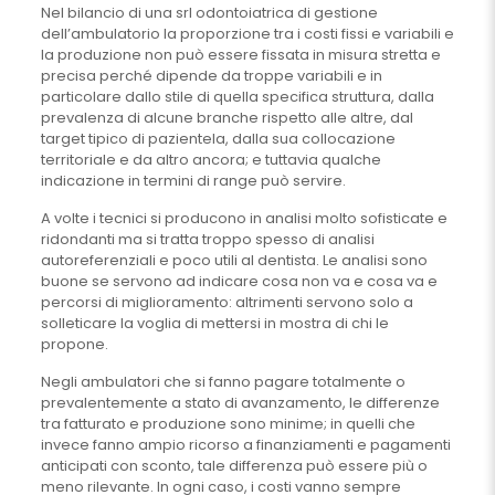
Nel bilancio di una srl odontoiatrica di gestione
dell’ambulatorio la proporzione tra i costi fissi e variabili e
la produzione non può essere fissata in misura stretta e
precisa perché dipende da troppe variabili e in
particolare dallo stile di quella specifica struttura, dalla
prevalenza di alcune branche rispetto alle altre, dal
target tipico di pazientela, dalla sua collocazione
territoriale e da altro ancora; e tuttavia qualche
indicazione in termini di range può servire.
A volte i tecnici si producono in analisi molto sofisticate e
ridondanti ma si tratta troppo spesso di analisi
autoreferenziali e poco utili al dentista. Le analisi sono
buone se servono ad indicare cosa non va e cosa va e
percorsi di miglioramento: altrimenti servono solo a
solleticare la voglia di mettersi in mostra di chi le
propone.
Negli ambulatori che si fanno pagare totalmente o
prevalentemente a stato di avanzamento, le differenze
tra fatturato e produzione sono minime; in quelli che
invece fanno ampio ricorso a finanziamenti e pagamenti
anticipati con sconto, tale differenza può essere più o
meno rilevante. In ogni caso, i costi vanno sempre