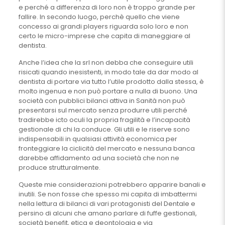
e perché a differenza di loro non è troppo grande per
fallire. In secondo luogo, perchè quello che viene
concesso ai grandi players riguarda solo loro e non
certo le micro-imprese che capita di maneggiare al
dentista.
Anche l’idea che la srl non debba che conseguire utili
risicati quando inesistenti, in modo tale da dar modo al
dentista di portare via tutto l’utile prodotto dalla stessa, è
molto ingenua e non può portare a nulla di buono. Una
società con pubblici bilanci attiva in Sanità non può
presentarsi sul mercato senza produrre utili perché
tradirebbe icto oculi la propria fragilità e l’incapacità
gestionale di chi la conduce. Gli utili e le riserve sono
indispensabili in qualsiasi attività economica per
fronteggiare la ciclicità del mercato e nessuna banca
darebbe affidamento ad una società che non ne
produce strutturalmente.
Queste mie considerazioni potrebbero apparire banali e
inutili. Se non fosse che spesso mi capita di imbattermi
nella lettura di bilanci di vari protagonisti del Dentale e
persino di alcuni che amano parlare di fuffe gestionali,
società benefit, etica e deontologia e via