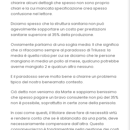
chiarire alcuni dettagli che spesso non sono proprio
chiari e la cui mancata specificazione crea spesso
confusione nel lettore.
Diciamo spesso che la struttura sanitaria non può
agevolmente sopportare un costo per prestazioni
sanitarie superiore al 35% della produzione.
Ovviamente parliamo di una soglia media. Il che significa
che ci rifacciamo sempre al paradosso di Trilussa: la
media è quella roba per cui se diciamo che le persone
mangiano in media un pollo al mese, qualcuno potrebbe
averne mangiato 2 e qualcun altro nessuno.
E il paradosso serve molto bene a chiarire un problema
tipico del nostro beneamato contesto.
Ciò detto non veniamo da Marte e sappiamo benissimo
che spesso pagare un bravo consulente non più del 35%
non è possibile, soprattutto in certe zone della penisola.
In casi come questi, il titolare deve fare di necessità virtù
e rendersi conto che se è sbilanciato da una parte, deve
necessariamente compensare dall’altra. Questa
consapevolezza è fondamentale nella gestione dei costi