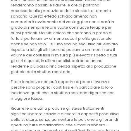
renderanno possibile ridurre le ore di poltrona
necessarie alla produzione dello stesso trattamento
sanitario. Questo effetto schiacciamento non
comporterà ovviamente dei vantaggi se non si sarà in
grado di riempire le ore vuote con nuove terapie per
nuovi pazienti. Ma tutti coloro che saranno in grado di
farlo si porteranno- almeno sotto il profilo gestionale,
anche se non solo – su uno scalino evolutivo più elevato
rispetto a tutti gli altri, perché potranno ammortizzare il
volume dei costi fissi in misura più elevata rispetto a tutti
gli altri e quindi, in ultima analisi, potranno anche
renderne più bassa l’incidenza rispetto alla produzione
globale della struttura sanitaria.
E tale tendenza non può apparire di poca rilevanza
perché sono proprio i costi fissi e in particolare la loro
incidenza quelli che la struttura sanitaria digerisce con
maggiore fatica.
Ridurre le ore utili a produrre gli stessi trattamenti
significa liberare spazio e elevare la capacità produttiva
della struttura, senza aumentare le poltrone o gli orari di
apertura, tutte modificazioni che si tradurrebbero –
queste sì – in un aumento dei costi fissi. Poter produrre in