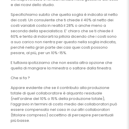
e dei ricavi dello studio.
Specifichiamo subito che quella soglia è indicata al netto
dei costi. Un consulente che ti chiede il 40% al netto dei
costi variabili costa in realtà il 28% o anche meno a
seconda della specialistica. E’ chiaro che se ti chiede il
60% e tenta di indorarti la pillola dicendo che i costi sono
a suo carico non rientra per questo nella soglia indicata,
perché nella gran parte dei casi quei costi possono
pesare, al più, per un 10%-15%.
E tuttavia ipotizziamo che non esista altra opzione che
quella di mangiare la minestra o saltare dalla finestra.
Che si fa ?
Appare evidente che se il contributo alla produzione
totale di quel collaboratore è alquanto residuale
(nell’ordine del 10% o 15% della produzione totale),
l’aggravio in termini di costo medio dei collaboratori può
essere compensato nel caso in cui altri collaboratori
(titolare compreso) accettino di percepire percentuali
più basse.