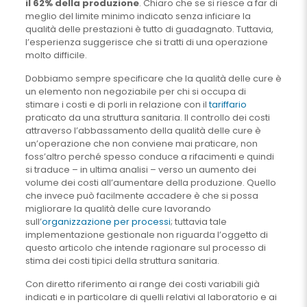
il 62% della produzione
. Chiaro che se si riesce a far di
meglio del limite minimo indicato senza inficiare la
qualità delle prestazioni è tutto di guadagnato. Tuttavia,
l’esperienza suggerisce che si tratti di una operazione
molto difficile.
Dobbiamo sempre specificare che la qualità delle cure è
un elemento non negoziabile per chi si occupa di
stimare i costi e di porli in relazione con il
tariffario
praticato da una struttura sanitaria. Il controllo dei costi
attraverso l’abbassamento della qualità delle cure è
un’operazione che non conviene mai praticare, non
foss’altro perché spesso conduce a rifacimenti e quindi
si traduce – in ultima analisi – verso un aumento dei
volume dei costi all’aumentare della produzione. Quello
che invece può facilmente accadere è che si possa
migliorare la qualità delle cure lavorando
sull’
organizzazione per processi
; tuttavia tale
implementazione gestionale non riguarda l’oggetto di
questo articolo che intende ragionare sul processo di
stima dei costi tipici della struttura sanitaria.
Con diretto riferimento ai range dei costi variabili già
indicati e in particolare di quelli relativi al laboratorio e ai