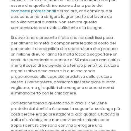
essere che quello di rinunciare ad una parte dei
compensi professionali
del titolare, che comunque si
autocondanna a sbrigare la gran parte del lavoro da
solo vita natural durante. Non sempre questa
compensazione si rivela sufficiente alla bisogna.
Si deve tenere presente il fatto che nei costi fissi pesa
per almeno la metà la componente legata al costo del
personale. Il che significa che una struttura che produce
un milione di euro l’anno fa molta fatica a sopportare un
costo del personale superiore a 150 mila euro annui più o
meno il costo di 5 dipendenti a tempo pieno). La struttura
organizzativa deve essere in qualche modo
proporzionata alla capacità produttiva della struttura
stessa. Diversamente, possiamo filosofeggiare quanto
vogliamo, ma gli squilibri che vengono a crearsi non si
eliminano certo con le chiacchere.
L’obiezione tipica a questo tipo di analisi che viene
prodotta dal dentista è spesso la seguente: sostengo più
costi perché erogo prestazioni di alta qualità. E tuttavia si
tratta di un’obiezione non convincente. Intanto sono
troppi i dentisti che sono convinti di erogare una
maggiore qualità rispetto ai propri colleghi. In secondo