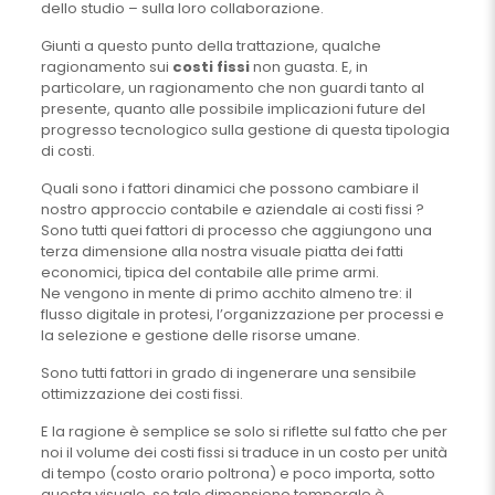
dello studio – sulla loro collaborazione.
Giunti a questo punto della trattazione, qualche
ragionamento sui
costi fissi
non guasta. E, in
particolare, un ragionamento che non guardi tanto al
presente, quanto alle possibile implicazioni future del
progresso tecnologico sulla gestione di questa tipologia
di costi.
Quali sono i fattori dinamici che possono cambiare il
nostro approccio contabile e aziendale ai costi fissi ?
Sono tutti quei fattori di processo che aggiungono una
terza dimensione alla nostra visuale piatta dei fatti
economici, tipica del contabile alle prime armi.
Ne vengono in mente di primo acchito almeno tre: il
flusso digitale in protesi, l’organizzazione per processi e
la selezione e gestione delle risorse umane.
Sono tutti fattori in grado di ingenerare una sensibile
ottimizzazione dei costi fissi.
E la ragione è semplice se solo si riflette sul fatto che per
noi il volume dei costi fissi si traduce in un costo per unità
di tempo (costo orario poltrona) e poco importa, sotto
questa visuale, se tale dimensione temporale è