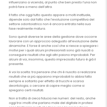
influenzano a vicenda, al punto che ben presto l’una non
potrà fare a meno dell’altra.
Il fatto che oggi tutto questo appare a molti inattuale,
dipende solo dal fatto che l’evoluzione competitiva del
settore odontoiatrico non è ancora entrata nella sua
fase realmente matura.
Sono quindi diverse le aree della gestione dove occorre
lavorare con un approccio adeguato all’evoluzione delle
dinamiche. E forse è anche così che si riesce a spiegare i
motivi per i quali alcuni professionisti sono già riusciti a
conseguire risultati che agli altri paiono improbabili. Per
alcuni di voi, insomma, questo imprecisato futuro è già il
presente.
A voi la scelta: tra pensare che chi è riuscito a realizzare
risultati che ai più appaiono improbabili lo abbia fatto
sempre e soltanto per effetto di trucchi e scarsa
deontologia; o cercare di capire meglio come si
spiegano certi risultati.
Non si tratta di cieca fiducia nei numeri: del resto, anche
oggi tra i molti che parlano male del digitale in protesi