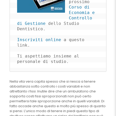
prossimo 
Corso di 
Economia e 
Controllo 
di Gestione
 dello Studio 
Dentistico.

Inscriviti online
 a questo 
link.

Ti aspettiamo insieme al 
personale di studio.
Nella vita vera capita spesso che si riesca a tenere
abbastanza sotto controllo i costi variabili e non
altrettanto i fissi. Inutile dire che un ambulatorio che
sopporta costi fissi sproporzionati non può certo
permettersi tale sproporzione anche in quelli variabili. Di
fatto accade anche questo e molto più spesso di quanto
si pensi. L’unico modo di tenere in piedi questo tipo di
strutture senza effettuare un rialzo del tariffario non può