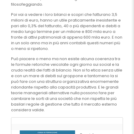
filosofeggiando.
Poi vai a vedere i loro bilanci e scopri che fatturano 3,5
milioni di euro, hanno un utile praticamente inesistente e
pari allo 0,3% del fatturato, 40 o più dipendenti e debiti a
medio lungo termine per un milione e 800 mila euro a
fronte di attivi patrimoniali di appena 600 mila euro. E non
in un solo anno ma in più anni contabili questi numeri più
o meno si ripetono.
Può piacere o meno ma non esiste alcuna coerenza tra
le formule retoriche veicolate ogni giorno sui social e la
cruda realtà dei fatti di bilancio. Non si fa etica senza utile
e con un mare di debiti sul groppone e tantomeno la si
può fare con una struttura organizzativa enormemente
ridondante rispetto alla capacità produttiva. E le grandi
teorie manageriali alternative nulla possono fare per
cambiare le sorti di una società che non rispetta le più
basilari regole di gestione che tutto il mercato esterno
considera valide.