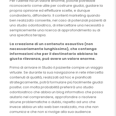
Per l’utente ha un valore enorme, poiché potrebbe
riconoscerlo come utile per costruire giudizi, guidare la
propria opinione ed effettuare scelte, e dunque
condividerlo, diffonderlo. Il content marketing quando
ben realizzato consente, nel caso di potenziali pazienti di
uno studio odontoiatrico, di intercettare una necessità o
semplicemente una ricerca di approfondimento su di
una specifica terapia.
La creazione di un contenuto esaustivo (non
necessariamente lunghissimo), che contenga
informazioni che per il destinatario abbiano la
giusta rilevanza, può avere un valore enorme.
Prima di arrivare in Studio il paziente compie un viaggio
virtuale. Se durante la sua navigazione in rete intercetta
contenuti di qualità, realizzati ad hoc e pianificati
strategicamente, potrà formulare più facilmente giudizi
positivi; con molta probabilità preferirà uno studio
odontoiatrico che abbia un blog informativo che possa
aiutarlo nel comprendere, approfondire o risolvere
alcune problematiche o dubbi, rispetto ad uno che
invece abbia un sito web ben realizzato, ma che
non
comunica
e che non si rivolge alla sua audience.