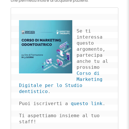
che permetta inoltre di acquisire pazienti.
Se ti 
interessa 
questo 
argomento, 
partecipa 
anche tu al 
prossimo 
Corso di 
Marketing 
Digitale per lo Studio 
dentistico
.

Puoi iscriverti a 
questo link
.

Ti aspettiamo insieme al tuo 
staff!