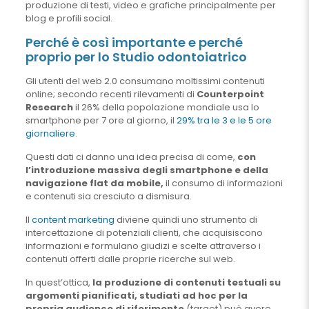
produzione di testi, video e grafiche principalmente per
blog e profili social.
Perché è così importante e perché
proprio per lo Studio odontoiatrico
Gli utenti del web 2.0 consumano moltissimi contenuti
online; secondo recenti rilevamenti di
Counterpoint
Research
il 26% della popolazione mondiale usa lo
smartphone per 7 ore al giorno, il
29% tra le 3 e le 5 ore
giornaliere
.
Questi dati ci danno una idea precisa di come,
con
l’introduzione massiva degli smartphone e della
navigazione flat da mobile,
il consumo di informazioni
e contenuti sia cresciuto a dismisura.
Il
content marketing
diviene quindi uno strumento di
intercettazione di potenziali clienti, che acquisiscono
informazioni e formulano giudizi e scelte attraverso i
contenuti offerti dalle proprie ricerche sul web.
In quest’ottica,
la produzione di contenuti testuali su
argomenti pianificati, studiati ad hoc per la
propria audience di riferimento
(target) può avere