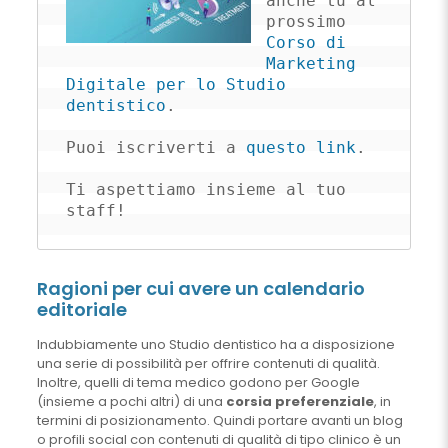
anche tu al 
prossimo 
Corso di 
Marketing 
Digitale per lo Studio 
dentistico
.

Puoi iscriverti a 
questo link
.

Ti aspettiamo insieme al tuo 
staff!
Ragioni per cui avere un calendario
editoriale
Indubbiamente uno Studio dentistico ha a disposizione
una serie di possibilità per offrire contenuti di qualità.
Inoltre, quelli di tema medico godono per Google
(insieme a pochi altri) di una
corsia preferenziale
, in
termini di posizionamento. Quindi portare avanti un blog
o profili social con contenuti di qualità di tipo clinico è un