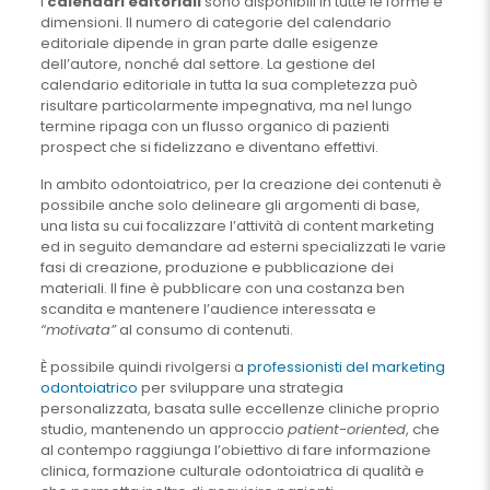
I
calendari editoriali
sono disponibili in tutte le forme e
dimensioni. Il numero di categorie del calendario
editoriale dipende in gran parte dalle esigenze
dell’autore, nonché dal settore. La gestione del
calendario editoriale in tutta la sua completezza può
risultare particolarmente impegnativa, ma nel lungo
termine ripaga con un flusso organico di pazienti
prospect che si fidelizzano e diventano effettivi.
In ambito odontoiatrico, per la creazione dei contenuti è
possibile anche solo delineare gli argomenti di base,
una lista su cui focalizzare l’attività di content marketing
ed in seguito demandare ad esterni specializzati le varie
fasi di creazione, produzione e pubblicazione dei
materiali. Il fine è pubblicare con una costanza ben
scandita e mantenere l’audience interessata e
“motivata”
al consumo di contenuti.
È possibile quindi rivolgersi a
professionisti del marketing
odontoiatrico
per sviluppare una strategia
personalizzata, basata sulle eccellenze cliniche proprio
studio, mantenendo un approccio
patient-oriented
, che
al contempo raggiunga l’obiettivo di fare informazione
clinica, formazione culturale odontoiatrica di qualità e