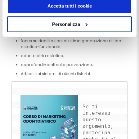
Il tutto in modo assolutamente etico e trasparente.
manager
.
Accetta tutti i cookie
Chiudendo questo banner tramite apposita X in alto a
Altri spunti per contenuti di valore possono essere:
destra, vengono accettati i cookie selezionati in quel
Personalizza
articoli su trattamenti correttivi ottimizzati
momento.
(ortodonzia invisibile);
focus su riabilitazioni di ultima generazione di tipo
estetico-funzionale;
odontoiatria estetica;
approfondimenti sulla prevenzione;
Articoli sui sintomi di alcuni disturbi.
Se ti 
interessa 
questo 
argomento, 
partecipa 