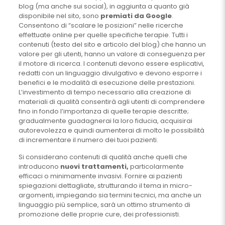
blog (ma anche sui social), in aggiunta a quanto già
disponibile nel sito, sono
premiati da Google
.
Consentono di “scalare le posizioni” nelle ricerche
effettuate online per quelle specifiche terapie. Tutti i
contenuti (testo del sito e articolo del blog) che hanno un
valore per gli utenti, hanno un valore di conseguenza per
il motore di ricerca. I contenuti devono essere esplicativi,
redatti con un linguaggio divulgativo e devono esporre i
benefici e le modalità di esecuzione delle prestazioni.
L’investimento di tempo necessario alla creazione di
materiali di qualità consentirà agli utenti di comprendere
fino in fondo l’importanza di quelle terapie descritte;
gradualmente guadagnerai la loro fiducia, acquisirai
autorevolezza e quindi aumenterai di molto le possibilità
di incrementare il numero dei tuoi pazienti.
Si considerano contenuti di qualità anche quelli che
introducono
nuovi trattamenti,
particolarmente
efficaci o minimamente invasivi. Fornire ai pazienti
spiegazioni dettagliate, strutturando il tema in micro-
argomenti, impiegando sia termini tecnici, ma anche un
linguaggio più semplice, sarà un ottimo strumento di
promozione delle proprie cure, dei professionisti.