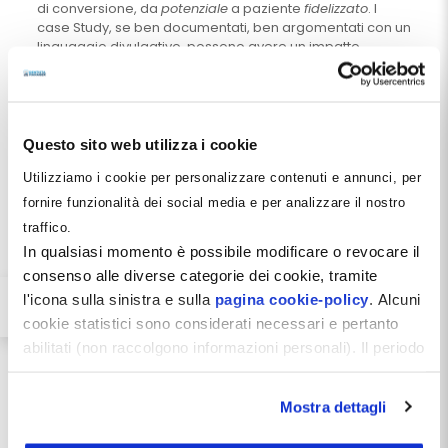
di conversione, da
potenziale
a paziente
fidelizzato
. I
case Study, se ben documentati, ben argomentati con un
linguaggio divulgativo, possono avere un impatto
decisivo per le scelte consapevoli dei potenziali pazienti.
Osservare non solo il risultato finale, ma poterlo
comparare con la situazione clinica
iniziale del
paziente (si pensi, ad esempio, all’ortodonzia correttiva
Questo sito web utilizza i cookie
finalizzata allo sviluppo armonico delle strutture ossee
per l’ottimale allineamento del profilo labiale, oltre che
Utilizziamo i cookie per personalizzare contenuti e annunci, per
all’allineamento dentale nei casi di iposviluppo
fornire funzionalità dei social media e per analizzare il nostro
mandibolare) ha un’influenza molto forte sui pazienti,
traffico.
che possono osservare gli importanti progressi di una
terapia, documentati e spiegati. I vantaggi di questa
In qualsiasi momento è possibile modificare o revocare il
tipologia di contenuto sono facilmente intuibili,
consenso alle diverse categorie dei cookie, tramite
consentono:
l'icona sulla sinistra e sulla
pagina cookie-policy
. Alcuni
la valorizzazione della propria professionalità;
cookie statistici sono considerati necessari e pertanto
abilitati (non raccolgono informazioni personali). Il periodo
l’acquisizione di reputation online;
di conservazione dei dati statistici è di 26 mesi. E'
il miglioramento del posizionamento, per una data
possibile richiederne la cancellazione attraverso il
prestazione;
Mostra dettagli
modulo presente a questo
l’acquisizione della fiducia del potenziale paziente.
indirizzo:
dentistamanager.it/contatti-dentista-