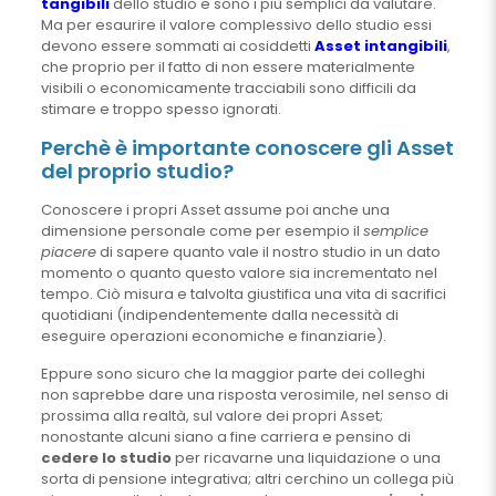
tangibili
dello studio e sono i più semplici da valutare.
Ma per esaurire il valore complessivo dello studio essi
devono essere sommati ai cosiddetti
Asset intangibili
,
che proprio per il fatto di non essere materialmente
visibili o economicamente tracciabili sono difficili da
stimare e troppo spesso ignorati.
Perchè è importante conoscere gli Asset
del proprio studio?
Conoscere i propri Asset assume poi anche una
dimensione personale come per esempio il
semplice
piacere
di sapere quanto vale il nostro studio in un dato
momento o quanto questo valore sia incrementato nel
tempo. Ciò misura e talvolta giustifica una vita di sacrifici
quotidiani (indipendentemente dalla necessità di
eseguire operazioni economiche e finanziarie).
Eppure sono sicuro che la maggior parte dei colleghi
non saprebbe dare una risposta verosimile, nel senso di
prossima alla realtà, sul valore dei propri Asset;
nonostante alcuni siano a fine carriera e pensino di
cedere lo studio
per ricavarne una liquidazione o una
sorta di pensione integrativa; altri cerchino un collega più