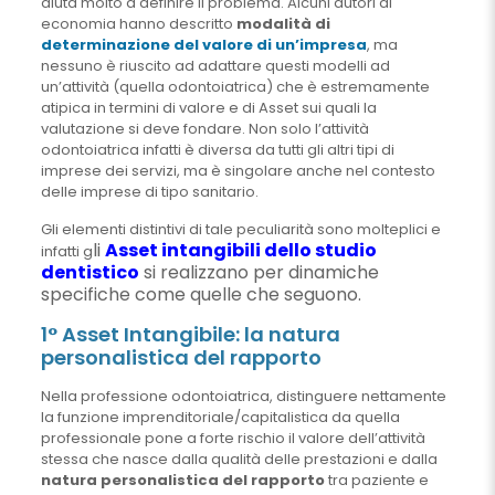
aiuta molto a definire il problema. Alcuni autori di
economia hanno descritto
modalità di
determinazione del valore di un’impresa
, ma
nessuno è riuscito ad adattare questi modelli ad
un’attività (quella odontoiatrica) che è estremamente
atipica in termini di valore e di Asset sui quali la
valutazione si deve fondare. Non solo l’attività
odontoiatrica infatti è diversa da tutti gli altri tipi di
imprese dei servizi, ma è singolare anche nel contesto
delle imprese di tipo sanitario.
Gli elementi distintivi di tale peculiarità sono molteplici e
li
Asset intangibili dello studio
infatti g
dentistico
si realizzano per dinamiche
specifiche come quelle che seguono.
1° Asset Intangibile: la natura
personalistica del rapporto
Nella professione odontoiatrica, distinguere nettamente
la funzione imprenditoriale/capitalistica da quella
professionale pone a forte rischio il valore dell’attività
stessa che nasce dalla qualità delle prestazioni e dalla
natura personalistica del rapporto
tra paziente e