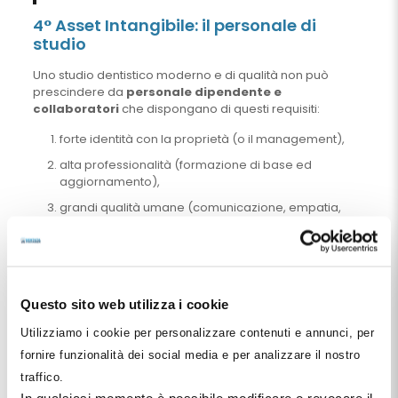
4° Asset Intangibile: il personale di
studio
Uno studio dentistico moderno e di qualità non può
prescindere da
personale dipendente e
collaboratori
che dispongano di questi requisiti:
forte identità con la proprietà (o il management),
alta professionalità (formazione di base ed
aggiornamento),
grandi qualità umane (comunicazione, empatia,
sensibilità, discrezione, spirito di gruppo, senso del
sacrificio).
Ma il personale di studio deve altresì essere fortemente
motivato ad agire e gratificato sia sul piano morale sia su
Questo sito web utilizza i cookie
quello economico, in relazione al raggiungimento di
obiettivi che sono condivisi.
Utilizziamo i cookie per personalizzare contenuti e annunci, per
Il valore di uno studio si misura dunque (in gran parte)
fornire funzionalità dei social media e per analizzare il nostro
anche dal valore del personale non medico che vi
traffico.
opera, indipendentemente dal valore intrinseco dei