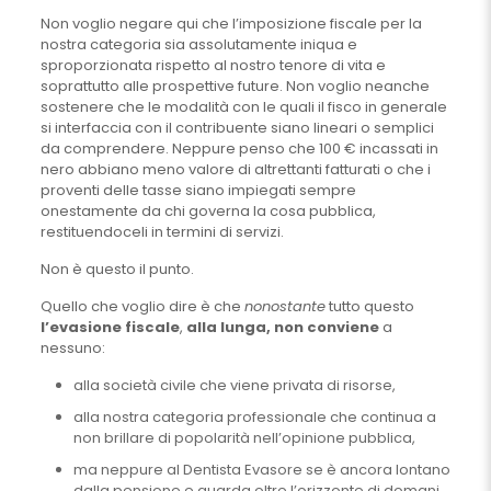
Non voglio negare qui che l’imposizione fiscale per la
nostra categoria sia assolutamente iniqua e
sproporzionata rispetto al nostro tenore di vita e
soprattutto alle prospettive future. Non voglio neanche
sostenere che le modalità con le quali il fisco in generale
si interfaccia con il contribuente siano lineari o semplici
da comprendere. Neppure penso che 100 € incassati in
nero abbiano meno valore di altrettanti fatturati o che i
proventi delle tasse siano impiegati sempre
onestamente da chi governa la cosa pubblica,
restituendoceli in termini di servizi.
Non è questo il punto.
Quello che voglio dire è che
nonostante
tutto questo
l’evasione fiscale
,
alla lunga, non conviene
a
nessuno:
alla società civile che viene privata di risorse,
alla nostra categoria professionale che continua a
non brillare di popolarità nell’opinione pubblica,
ma neppure al Dentista Evasore se è ancora lontano
dalla pensione e guarda oltre l’orizzonte di domani.