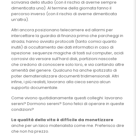
scrivania dello studio (con il rischio di averne sempre
dimenticata una). Al termine della giornata fanno il
percorso inverso (con il rischio di averne dimenticata
un’altra).
Altri ancora posizionano telecamere ed allarmi per
intercettare la guardia di finanza prima che parcheggi in
strada; hanno avviato protocolli (tanto comici quanto
inutili) di occultamento dei dati informatici in caso di
ispezione: sequenze magiche di tasti sul computer, acidi
corrosivi da versare sull’hard disk, partizioni nascoste
che credono di conoscere solo loro, e via cantando altre
amenità del genere. Qualcuno ha anche ipotizzato di
poter dematerializzare documenti tridimensionali. Altri
infine, i più realisti, lavorano alla cieca senza alcun
supporto documentale.
Come vivono quotidianamente questi colleghi: lavorano
sereni? Dormono sereni? Sono felici di operare in queste
condizioni?
La qualità della vita è difficile da monetizzare
anche per un laico materialista come me. Preferisco dire
che non ha prezzo.