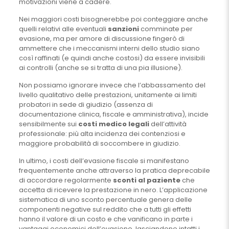
motivazioni viene a cadere.
Nei maggiori costi bisognerebbe poi conteggiare anche
quelli relativi alle eventuali
sanzioni
comminate per
evasione, ma per amore di discussione fingerò di
ammettere che i meccanismi interni dello studio siano
così raffinati (e quindi anche costosi) da essere invisibili
ai controlli (anche se si tratta di una pia illusione).
Non possiamo ignorare invece che l’abbassamento del
livello qualitativo delle prestazioni, unitamente ai limiti
probatori in sede di giudizio (assenza di
documentazione clinica, fiscale e amministrativa), incide
sensibilmente sui
costi medico legali
dell’attività
professionale: più alta incidenza dei contenziosi e
maggiore probabilità di soccombere in giudizio.
In ultimo, i costi dell’evasione fiscale si manifestano
frequentemente anche attraverso la pratica deprecabile
di accordare regolarmente
sconti al paziente
che
accetta di ricevere la prestazione in nero. L’applicazione
sistematica di uno sconto percentuale genera delle
componenti negative sul reddito che a tutti gli effetti
hanno il valore di un costo e che vanificano in parte i
vantaggi economici dell’evasione, lasciandone intatti i