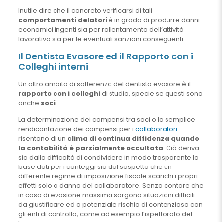
Inutile dire che il concreto verificarsi di tali
comportamenti delatori
è in grado di produrre danni
economici ingenti sia per rallentamento dell’attività
lavorativa sia per le eventuali sanzioni conseguenti.
Il Dentista Evasore ed il Rapporto con i
Colleghi interni
Un altro ambito di sofferenza del dentista evasore è il
rapporto con i colleghi
di studio, specie se questi sono
anche
soci
.
La determinazione dei compensi tra soci o la semplice
rendicontazione dei compensi per i
collaboratori
risentono di un
clima di continua diffidenza quando
la contabilità è parzialmente occultata
. Ciò deriva
sia dalla difficoltà di condividere in modo trasparente la
base dati per i conteggi sia dal sospetto che un
differente regime di imposizione fiscale scarichi i propri
effetti solo a danno del collaboratore. Senza contare che
in caso di evasione massima sorgono situazioni difficili
da giustificare ed a potenziale rischio di contenzioso con
gli enti di controllo, come ad esempio l’ispettorato del