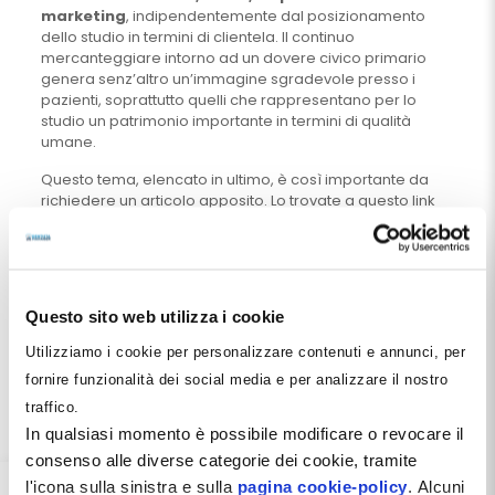
marketing
, indipendentemente dal posizionamento
dello studio in termini di clientela. Il continuo
mercanteggiare intorno ad un dovere civico primario
genera senz’altro un’immagine sgradevole presso i
pazienti, soprattutto quelli che rappresentano per lo
studio un patrimonio importante in termini di qualità
umane.
Questo tema, elencato in ultimo, è così importante da
richiedere un articolo apposito. Lo trovate a questo link
Marketing Fiscale
.
Il Dentista Evasore e la Questione
Morale
Questo sito web utilizza i cookie
Ho lasciato da ultimo la
questione morale
, ma questo
non è il mio ambito di interesse …
Utilizziamo i cookie per personalizzare contenuti e annunci, per
Evasione fiscale e stress organizzativo
fornire funzionalità dei social media e per analizzare il nostro
traffico.
Lo
stress organizzativo
di uno studio dentistico può
In qualsiasi momento è possibile modificare o revocare il
essere analizzato e misurato attraverso tre indicatori
consenso alle diverse categorie dei cookie, tramite
fondamentali:
l'icona sulla sinistra e sulla
pagina cookie-policy
. Alcuni