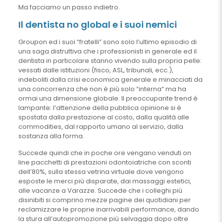
Ma facciamo un passo indietro.
Il dentista no global e i suoi nemici
Groupon ed i suoi “fratelli” sono solo l’ultimo episodio di
una saga distruttiva che i professionisti in generale ed il
dentista in particolare stanno vivendo sulla propria pelle:
vessati dalle istituzioni (fisco, ASL, tribunali, ecc.),
indeboliti dalla crisi economica generale e minacciati da
una concorrenza che non è più solo “interna” ma ha
ormai una dimensione globale. Il preoccupante trend è
lampante: l’attenzione della pubblica opinione si è
spostata dalla prestazione al costo, dalla qualità alle
commodities, dal rapporto umano al servizio, dalla
sostanza alla forma.
Succede quindi che in poche ore vengano venduti on
line pacchetti di prestazioni odontoiatriche con sconti
dell’80%, sulla stessa vetrina virtuale dove vengono
esposte le merci più disparate, dai massaggi estetici,
alle vacanze a Varazze. Succede che i colleghi più
disinibiti si comprino mezze pagine dei quotidiani per
reclamizzare le proprie inarrivabili performance, dando
la stura all’autopromozione più selvaggia dopo oltre