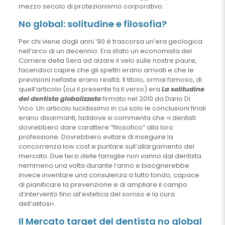
mezzo secolo di protezionismo corporativo.
No global: solitudine e filosofia?
Per chi viene dagli anni ’90 è trascorsa un’era geologica
nell’arco di un decennio. Era stato un economista del
Corriere della Sera ad alzare il velo sulle nostre paure,
facendoci capire che gli spettri erano arrivati e che le
previsioni nefaste erano realtà. Il titolo, ormai famoso, di
quell’articolo (cui il presente fa il verso) era
La solitudine
del dentista globalizzato
firmato nel 2010 da Dario Di
Vico. Un articolo lucidissimo in cui solo le conclusioni finali
erano disarmanti, laddove si commenta che «i dentisti
dovrebbero dare carattere “filosofico” alla loro
professione. Dovrebbero evitare di inseguire la
concorrenza low cost e puntare sull’allargamento del
mercato. Due terzi delle famiglie non vanno dal dentista
nemmeno una volta durante l’anno e bisognerebbe
invece inventare una consulenza a tutto tondo, capace
di pianificare la prevenzione e di ampliare il campo
d’intervento fino all’estetica del sorriso e la cura
dell’alitosi».
Il Mercato target del dentista no global