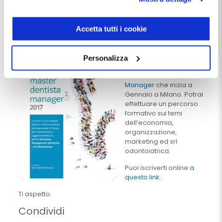
anziché subirlo. Non sempre chi
modulo presente a questo
arrocca vince la partita.
indirizzo:
dentistamanager.it/contatti-dentista-
manager
.
Accetta tutti i cookie
Master Dentista
Chiudendo questo banner tramite apposita X in alto a
Manager
destra, vengono accettati i cookie selezionati in quel
Personalizza
momento.
Partecipa al prossimo
Master Dentista
Manager
che inizia a
Gennaio a Milano. Potrai
effettuare un percorso
formativo sui temi
dell’economia,
organizzazione,
marketing ed srl
odontoiatrica.
Puoi iscriverti online
a
questo link.
Ti aspetto.
Condividi