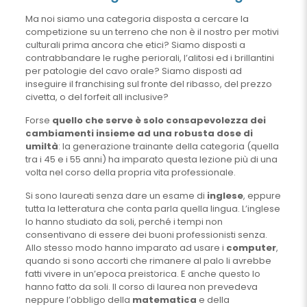
Ma noi siamo una categoria disposta a cercare la
competizione su un terreno che non è il nostro per motivi
culturali prima ancora che etici? Siamo disposti a
contrabbandare le rughe periorali, l’alitosi ed i brillantini
per patologie del cavo orale? Siamo disposti ad
inseguire il franchising sul fronte del ribasso, del prezzo
civetta, o del forfeit all inclusive?
Forse
quello che serve è solo consapevolezza dei
cambiamenti insieme ad una robusta dose di
umiltà
: la generazione trainante della categoria (quella
tra i 45 e i 55 anni) ha imparato questa lezione più di una
volta nel corso della propria vita professionale.
Si sono laureati senza dare un esame di
inglese
, eppure
tutta la letteratura che conta parla quella lingua. L’inglese
lo hanno studiato da soli, perché i tempi non
consentivano di essere dei buoni professionisti senza.
Allo stesso modo hanno imparato ad usare i
computer
,
quando si sono accorti che rimanere al palo li avrebbe
fatti vivere in un’epoca preistorica. E anche questo lo
hanno fatto da soli. Il corso di laurea non prevedeva
neppure l’obbligo della
matematica
e della