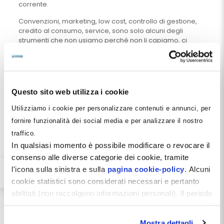
corrente.
Convenzioni, marketing, low cost, controllo di gestione,
credito al consumo, service, sono solo alcuni degli
strumenti che non usiamo perché non li capiamo, ci
fanno paura e li osteggiamo, rinunciando a mille
occasioni per volgere gli eventi a nostro vantaggio e
trasformare potenziali minacce in opportunità certe.
Dopo che le competenze, l’inglese e l’informatica hanno
Questo sito web utilizza i cookie
fatto la differenza nel successo tra un professionista e
l’altro
è già in atto una nuova potente pressione
Utilizziamo i cookie per personalizzare contenuti e annunci, per
selettiva ad opera delle materie economiche e
fornire funzionalità dei social media e per analizzare il nostro
delle capacità manageriali
.
traffico.
In qualsiasi momento è possibile modificare o revocare il
Bisogna capire che non si tratta di
consenso alle diverse categorie dei cookie, tramite
giusto o sbagliato, di bello o brutto:
l'icona sulla sinistra e sulla
pagina cookie-policy
. Alcuni
si tratta, ancora una volta, della
cookie statistici sono considerati necessari e pertanto
sopravvivenza del più adatto in un
abilitati (non raccolgono informazioni personali). Il periodo
contesto che non ci possiamo
di conservazione dei dati statistici è di 26 mesi. E'
scegliere, se non per guidarlo
possibile richiederne la cancellazione attraverso il
Mostra dettagli