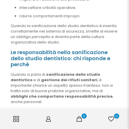
intercettare criticità operative;
ridurre comportamenti impropri.
Quando la sanificazione dello studio dentistico è inserita
correttamente nel sistema di sicurezza, smette di essere
un obbligo percepito e diventa parte della cultura
organizzativa dello studio.
Le responsabilità nella sanificazione
dello studio dentistico: chi risponde e
perché
Quando si parla di
sanificazione dello studio
dentistico
e di
gestione dei rifiuti sanitari
, è
importante chiarire un aspetto spesso frainteso: non si
tratta solo di buone pratiche organizzative, ma di
obblighi che comportano responsabilità precise
,
anche personali.
Le recenti indicazioni normative rendono più evidente un
0
0
principio che in realtà esiste da tempo:
la
responsabilità non si delega
, anche quando le attività
operative vengono affidate ad altri.