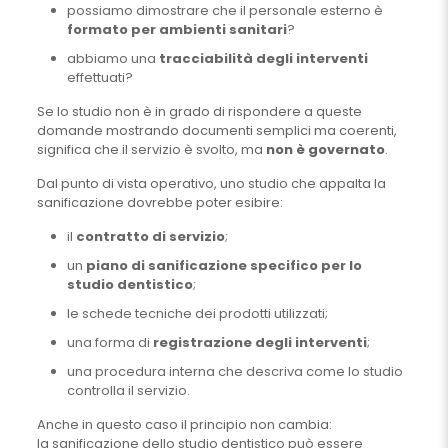
possiamo dimostrare che il personale esterno è
formato per ambienti sanitari
?
abbiamo una
tracciabilità degli interventi
effettuati?
Se lo studio non è in grado di rispondere a queste
domande mostrando documenti semplici ma coerenti,
significa che il servizio è svolto, ma
non è governato
.
Dal punto di vista operativo, uno studio che appalta la
sanificazione dovrebbe poter esibire:
il
contratto di servizio
;
un
piano di sanificazione specifico per lo
studio dentistico
;
le schede tecniche dei prodotti utilizzati;
una forma di
registrazione degli interventi
;
una procedura interna che descriva come lo studio
controlla il servizio.
Anche in questo caso il principio non cambia:
la sanificazione dello studio dentistico può essere