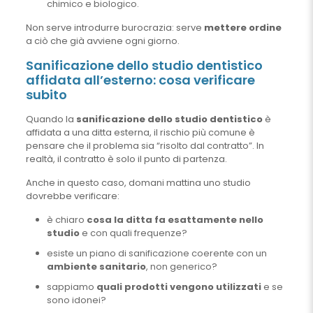
chimico e biologico.
Non serve introdurre burocrazia: serve
mettere ordine
a ciò che già avviene ogni giorno.
Sanificazione dello studio dentistico
affidata all’esterno: cosa verificare
subito
Quando la
sanificazione dello studio dentistico
è
affidata a una ditta esterna, il rischio più comune è
pensare che il problema sia “risolto dal contratto”. In
realtà, il contratto è solo il punto di partenza.
Anche in questo caso, domani mattina uno studio
dovrebbe verificare:
è chiaro
cosa la ditta fa esattamente nello
studio
e con quali frequenze?
esiste un piano di sanificazione coerente con un
ambiente sanitario
, non generico?
sappiamo
quali prodotti vengono utilizzati
e se
sono idonei?