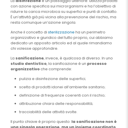
La
disinfezione
è un passaggio ulteriore: utilizza prodotti
con azione specifica sui microrganismi e ha l’obiettivo di
ridurre la carica microbica su superfici e punti di contatto.
È un’attività già più vicina alla prevenzione del rischio, ma
resta comunque un’azione singola.
Anche il concetto di
sterilizzazione
ha un perimetro
organizzativo e giuridico del tutto proprio, cui abbiamo
dedicato un apposito articolo ed al quale rimandiamo
chi volesse approfondire.
La
sanificazione
, invece, è qualcosa di diverso. In uno
studio dentistico
, la sanificazione è un
processo
organizzativo
che comprende:
pulizia e disinfezione delle superfici;
scelta di prodotti idonei all’ambiente sanitario;
definizione di frequenze coerenti con il rischio;
attribuzione chiara delle responsabilità;
tracciabilità delle attività svolte.
Il punto chiave è proprio questo:
la sanificazione non è
una singola operazione, ma un insieme coordinato