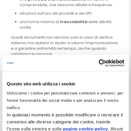
comprensibile, che descriva attività e frequenze;
istruzioni sull’uso dei prodotti e dei DPI;
una forma minima di
tracciabilità
delle attività
svolte.
Questi documenti non servono solo in caso di verifica
esterna, ma aiutano lo studio a ridurre l’improvvisazione
e a garantire uniformità nel tempo, anche quando
cambiano le persone.
Documentazione e gestione esternalizzata
Quando invece la sanificazione dello studio dentistico è
affidata all’esterno, la logica documentale cambia, ma
Questo sito web utilizza i cookie
non si semplifica automaticamente. In questo caso la
documentazione serve soprattutto a dimostrare che lo
Utilizziamo i cookie per personalizzare contenuti e annunci, per
studio
governa il servizio
e non lo subisce.
fornire funzionalità dei social media e per analizzare il nostro
Oltre al contratto, che rappresenta solo il punto di
traffico.
partenza, è importante poter esibire:
In qualsiasi momento è possibile modificare o revocare il
un piano di sanificazione coerente con il contesto
consenso alle diverse categorie dei cookie, tramite
sanitario;
l'icona sulla sinistra e sulla
pagina cookie-policy
. Alcuni