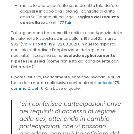
ma se le quote conferite sono di entità tale da fare
acquisire in capo alla Holding il controllo di diritto
della Srl Odontoiatrica, vige il
regime del realizzo
controllato
ex
art. 177 Tuir
.
Tali ragioni sono ben descritte dalla stessa Agenzia delle
Entrate nella Risposta ad interpello n. 199 del 22 marzo
2021 (Vd.
Risposta_199_22.03.2021
). In questa risposta,
non solo si ribadisce l’applicazione del regime di
neutralità fiscale ma se ne
esclude esplicitamente
l’ipotesi elusiva
(come richiesto dal contribuente con
l’interpello).
L’ipotesi elusiva, teoricamente, sarebbe invocabile sulla
base della norma antielusiva contenuta nell’
articolo 175,
comma 2, del TUIR
, in base al quale:
“chi conferisce partecipazioni prive
dei requisiti di accesso al regime
della pex, ottenendo in cambio
partecipazioni che vi possono
accedere, non può beneficiare del