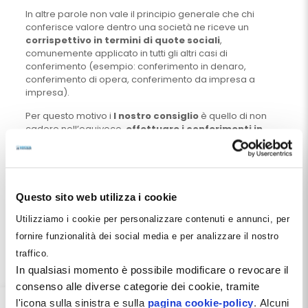
In altre parole non vale il principio generale che chi
conferisce valore dentro una società ne riceve un
corrispettivo in termini di quote sociali
,
comunemente applicato in tutti gli altri casi di
conferimento (esempio: conferimento in denaro,
conferimento di opera, conferimento da impresa a
impresa).
Per questo motivo i
l nostro consiglio
è quello di non
cadere nell’equivoco,
effettuare i conferimenti in
denaro
e trattare il passaggio dell’azienda o dei suoi
singoli beni attraverso una
operazione di compra
vendita vera e propria
(la Cessione, appunto!).
Questo linea di comportamento permette infatti, previa
contrattualizzazione dell’operazione, di minimizzarne gli
Questo sito web utilizza i cookie
effetti tributari complessivi fino quasi ad annullarli, pur
Utilizziamo i cookie per personalizzare contenuti e annunci, per
versando tutti i tributi richiesti.
fornire funzionalità dei social media e per analizzare il nostro
Una migliore comprensione di questa strategia potrà
traffico.
essere fatta solo in
sede di consulenza
, dal momento
che le variabili personali e familiari incidono
In qualsiasi momento è possibile modificare o revocare il
profondamente sul perimetro dell’operazione e non
consenso alle diverse categorie dei cookie, tramite
possono essere standardizzati.
l'icona sulla sinistra e sulla
pagina cookie-policy
. Alcuni