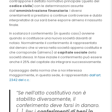
contrappone il dettato normativo principale (quello del
codice civile
) con le determinazioni assunte
dall’
amministrazione finanziaria
. I diversi
orientamenti si prestano a continue controversie e dubbi
interpretativi di cui sarà bene esporre almeno il riassunto
finale.
In sostanza il conferimento (in questo caso) avviene
quando si costituisce una nuova società davanti al
notaio. Normalmente il conferimento è rappresentato
dal denaro che si versa nella società appena costituita e
che corrisponde (almeno) al
capitale sociale
della
società stessa. In fase iniziale il conferimento può essere
anche il 25% del capitale da integrarsi successivamente.
Il passaggio della norma che a noi interessa
maggiormente, in questa sede, è rappresentato
dall’art.
2342 del c.c.
:
“Se nell’atto costitutivo non è
stabilito diversamente, il
conferimento deve farsi in danaro.
[…]. Per i
conferimenti di beni in