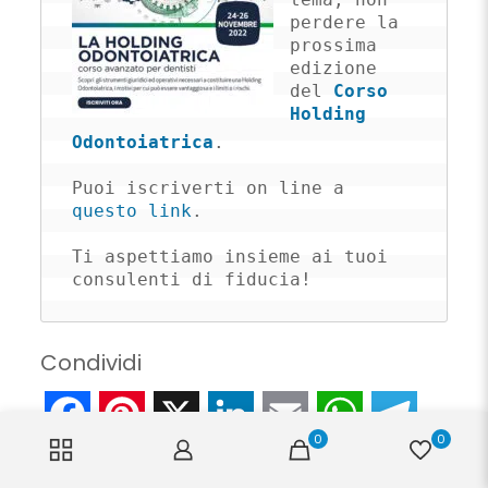
perdere la 
prossima 
edizione 
del 
Corso 
Holding 
Odontoiatrica
.

Puoi iscriverti on line a 
questo link
.

Ti aspettiamo insieme ai tuoi 
consulenti di fiducia!
Condividi
Facebook
Pinterest
X
LinkedIn
Email
WhatsApp
Telegr
0
0