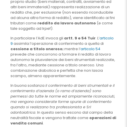
proprio studio (beni materiali, contratti, avviamento ed
altri beni immateriali) rappresenta realizzazione di un
reddito che, per esclusione (non essendo riconducibile
ad alcuna altra forma di reddito), viene identificato ai fini
tributari come
reddito da lavoro autonomo
(e come
tale soggetto ad Irpef).
In particolare l’AdE invoca gli
artt. 9 e 54 Tuir
. L’
articolo
9
assimila l’operazione di conferimento a quella di
cessione a titolo oneroso;
mentre l’
articolo 54
prevede che concorrono a formare il reddito di lavoro
autonomo le plusvalenze dei beni strumentali realizzate,
fra l’altro, mediante cessione a titolo oneroso. Una
combinazione diabolica e perfetta che non lascia
scampo, almeno apparentemente.
In buona sostanza
il conferimento di beni strumentali e il
conferimento d’azienda (o ramo d’azienda) sono
permessi da tutte le norme ed ampiamente riconosciuti,
ma vengono considerate forme spurie di conferimento
quando si realizzano tra professionista e Srl
odontoiatrica.
In questo senso escono dal campo della
neutralità fiscale e vengono trattate come
operazioni di
vendita comuni
.