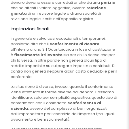
denaro devono essere corredati anche da una
perizia
che ne attesti il valore oggettivo, ovvero
relazione
giurata
di un revisore legale o di una società di
revisione legale iscritti nell’apposito registro.
Implicazioni fiscali
In generale e salvo casi eccezionali o temporanei,
possiamo dire che il
conferimento di denaro
all’interno di una Srl Odontoiatrica in fase di costituzione
è
fiscalmente irrilevante
sia per chi lo riceve che per
chi lo versa. In altre parole non genera alcun tipo di
reddito imponibile su cui pagare imposte o contributi. Di
contro non genera neppure alcun costo deducibile per il
conferente.
La situazione è diversa, invece, quando il conferimento
viene effettuato in forme diverse dal denaro. Possiamo
identificare, solo per semplicità espositiva, questo tipo di
conferimenti con il cosiddetto
conferimento di
azienda
, ovvero del complesso di beni organizzati
dall’imprenditore per l’esercizio dell’impresa (tra i quali
avviamento e beni strumentali).