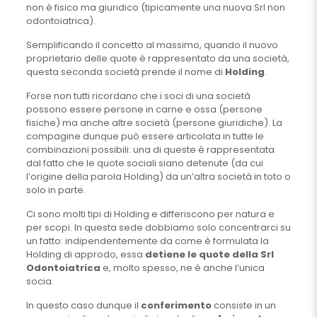
non è fisico ma giuridico (tipicamente una nuova Srl non
odontoiatrica).
Semplificando il concetto al massimo, quando il nuovo
proprietario delle quote è rappresentato da una società,
questa seconda società prende il nome di
Holding
.
Forse non tutti ricordano che i soci di una società
possono essere persone in carne e ossa (persone
fisiche) ma anche altre società (persone giuridiche). La
compagine dunque può essere articolata in tutte le
combinazioni possibili: una di queste è rappresentata
dal fatto che le quote sociali siano detenute (da cui
l’origine della parola Holding) da un’altra società in toto o
solo in parte.
Ci sono molti tipi di Holding e differiscono per natura e
per scopi. In questa sede dobbiamo solo concentrarci su
un fatto: indipendentemente da come è formulata la
Holding di approdo, essa
detiene le quote della Srl
Odontoiatrica
e, molto spesso, ne è anche l’unica
socia.
In questo caso dunque il
conferimento
consiste in un