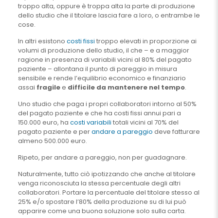
troppo alta, oppure è troppa alta la parte di produzione
dello studio che il titolare lascia fare a loro, o entrambe le
cose.
In altri esistono
costi fissi
troppo elevati in proporzione ai
volumi di produzione dello studio, il che – e a maggior
ragione in presenza di variabili vicini al 80% del pagato
paziente – allontana il punto di pareggio in misura
sensibile e rende l’equilibrio economico e finanziario
assai
fragile
e
difficile da mantenere nel tempo
.
Uno studio che paga i propri collaboratori intorno al 50%
del pagato paziente e che ha costi fissi annui pari a
150.000 euro, ha
costi variabili
totali vicini al 70% del
pagato paziente e per
andare a pareggio
deve fatturare
almeno 500.000 euro.
Ripeto, per andare a pareggio, non per guadagnare.
Naturalmente, tutto ciò ipotizzando che anche al titolare
venga riconosciuta la stessa percentuale degli altri
collaboratori. Portare la percentuale del titolare stesso al
25% e/o spostare l’80% della produzione su di lui può
apparire come una buona soluzione solo sulla carta.