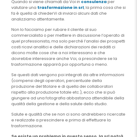
Quando si viene chiamati da Voi in
consulenza
per
valutare una
trasformazione in srl
, la prima cosa che si
fa è quella di chiederVi di inviarci alcuni dati che
analizziamo attentamente.
Non lo facciamo per rubare il cliente al suo
commercialista o per mettere in discussione l’operato di
quel professionista, ma solo perché l’analisi dei prospetti
costi ricavi analitici e delle dichiarazioni dei redditi ci
dicono molte cose che a noi interessano e che
dovrebbe interessare anche Voi, a prescindere se la
trasformazione apparirà poi opportuna o meno.
Se questi dati vengono poi integrati da altre informazioni
(compensi degli operatori, percentuale della
produzione del titolare e di quella dei collaboratori
rispetto alla produzione totale etc.), ecco che si può
giungere ad una fotografia abbastanza attendibile della
qualità della gestione e della salute dello studio.
Salute e qualità che se non ci sono andrebbero ricercate
e realizzate a prescindere e prima di effettuare la
trasformazione.
Se esiste un problema in questo senso, la srl potrà