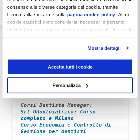
Dentista Manager
per confrontarti con i tuoi colleghi
consenso alle diverse categorie dei cookie, tramite
l'icona sulla sinistra e sulla
pagina cookie-policy
. Alcuni
Clicca qui per leggere altre Pillole del Dentista
cookie statistici sono considerati necessari e pertanto
Manager
abilitati (non raccolgono informazioni personali). Il periodo
Puoi approfondire gli argomenti con articoli e corsi
di conservazione dei dati statistici è di 26 mesi. E'
possibile richiederne la cancellazione attraverso il
Mostra dettagli
modulo presente a questo
Convenienza fiscale della Srl 
indirizzo:
dentistamanager.it/contatti-dentista-
manager
.
Accetta tutti i cookie
Il controllo dei costi nello 
Chiudendo questo banner tramite apposita X in alto a
destra, vengono accettati i cookie selezionati in quel
Il compenso professionale nella 
Personalizza
momento.
Srl Odontoiatrica
Srl Odontoiatrica: Corso 
completo a Milano
Corso Economia e Controllo di 
Gestione per dentisti