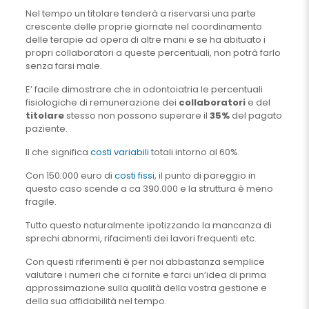
Nel tempo un titolare tenderà a riservarsi una parte
crescente delle proprie giornate nel coordinamento
delle terapie ad opera di altre mani e se ha abituato i
propri collaboratori a queste percentuali, non potrà farlo
senza farsi male.
E’ facile dimostrare che in odontoiatria le percentuali
fisiologiche di remunerazione dei
collaboratori
e del
titolare
stesso non possono superare il
35%
del pagato
paziente.
Il che significa
costi variabili
totali intorno al 60%.
Con 150.000 euro di
costi fissi
, il punto di pareggio in
questo caso scende a ca 390.000 e la struttura è meno
fragile.
Tutto questo naturalmente ipotizzando la mancanza di
sprechi abnormi, rifacimenti dei lavori frequenti etc.
Con questi riferimenti è per noi abbastanza semplice
valutare i numeri che ci fornite e farci un’idea di prima
approssimazione sulla qualità della vostra gestione e
della sua affidabilità nel tempo.