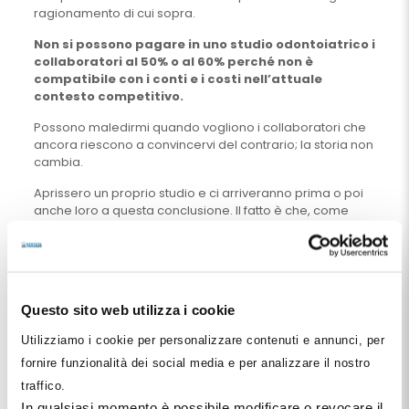
ragionamento di cui sopra.
Non si possono pagare in uno studio odontoiatrico i
collaboratori al 50% o al 60% perché non è
compatibile con i conti e i costi nell’attuale
contesto competitivo.
Possono maledirmi quando vogliono i collaboratori che
ancora riescono a convincervi del contrario; la storia non
cambia.
Aprissero un proprio studio e ci arriveranno prima o poi
anche loro a questa conclusione. Il fatto è che, come
accade in altri contesti, sono proprio coloro che lo studio
non lo hanno mai aperto e gestito a sproloquiare e
pretendere di insegnare a chi lo gestisce su come
debba essere gestito, anche perché così è molto più
facile e non si rischia nulla.
Questo sito web utilizza i cookie
Lasciateli pure parlare e pensate alla sicurezza
Utilizziamo i cookie per personalizzare contenuti e annunci, per
economica del Vostro studio.
fornire funzionalità dei social media e per analizzare il nostro
Pietro Paolo Mastinu
traffico.
In qualsiasi momento è possibile modificare o revocare il
Hai qualche domanda?
Entra nel gruppo esclusivo