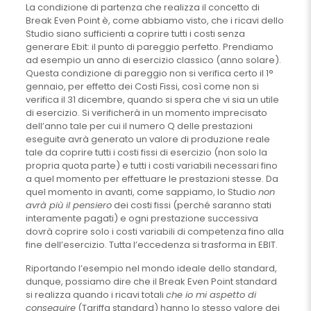
La condizione di partenza che realizza il concetto di
Break Even Point è, come abbiamo visto, che i ricavi dello
Studio siano sufficienti a coprire tutti i costi senza
generare Ebit: il punto di pareggio perfetto. Prendiamo
ad esempio un anno di esercizio classico (anno solare).
Questa condizione di pareggio non si verifica certo il 1°
gennaio, per effetto dei Costi Fissi, così come non si
verifica il 31 dicembre, quando si spera che vi sia un utile
di esercizio. Si verificherà in un momento imprecisato
dell’anno tale per cui il numero Q delle prestazioni
eseguite avrà generato un valore di produzione reale
tale da coprire tutti i costi fissi di esercizio (non solo la
propria quota parte) e tutti i costi variabili necessari fino
a quel momento per effettuare le prestazioni stesse. Da
quel momento in avanti, come sappiamo, lo Studio
non
avrà più il pensiero
dei costi fissi (perché saranno stati
interamente pagati) e ogni prestazione successiva
dovrà coprire solo i costi variabili di competenza fino alla
fine dell’esercizio. Tutta l’eccedenza si trasforma in EBIT.
Riportando l’esempio nel mondo ideale dello standard,
dunque, possiamo dire che il Break Even Point standard
si realizza quando i ricavi totali
che io mi aspetto di
conseguire
(Tariffa standard) hanno lo stesso valore dei