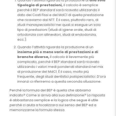
Quando l’attività riguarda la produzione di
una sola
tipologia di prestazioni,
il calcolo è semplice
perché il BEP standard sarà ricavato utilizzando il
dato dei Costi Fissi e del MdC1 di quella prestazione
che ricaviamo dal NTT. È il caso, piuttosto raro, di
studi
monospecialistici
nei quali si esegue un solo
tipo di prestazioni (studi di igiene orale, studi di
ortodonzia con allineatori, studi di endodonzia,
ecc.).
Quando l’attività riguarda la produzione di un
insieme più o meno vario di prestazioni e di
branche
diverse,
il calcolo è lievemente più
complicato, perché il BEP standard sarà ricavato
utilizzando i valori medi ponderati standard nel mix
di produzione del MdC1. È il caso, molto più
frequente, degli studi dentistici
polispecialistici
. D’ora
innanzi ci riferiremo a questa seconda situazione.
Perché la formula del BEP è quella che abbiamo
indicato? Come si arriva alla sua definizione? La risposta
è abbastanza semplice e la logica che segue è utile
perché ci aiuta a focalizzarci sul senso del BEP ed a
memorizzarne la formula stessa.