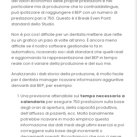
dei valori economici delle
proprie
prestazioni e nel
particolare
mix di produzione che lo contraddistingue,
può ipotizzare di raggiungere il BEP con un numero di
prestazioni pari a 750. Questo è il Break Even Point
standard dello Studio.
Non è poi così difficile per un dentista mettere due rette
su un grafico un paio di volte all’anno. È ancora meno
difficile se il nostro software gestionale lo fa in
automatico, ricavando sia i dati standard che quelli reali
e aggiornando la rappresentazione del BEP in tempo
reale con il variare della produzione e del suo mix.
Analizzando i dati storici della produzione, è molto facile
per il dentista manager ricavare informazioni aggiuntive
derivanti dal BEP, per esempio:
Una previsione attendibile sul
tempo necessario a
calendario
per eseguire 750 prestazioni sulla base
degli orari di apertura, della capacità produttiva,
dell’afflusso di pazienti, ecc. Molto banalmente
potrebbe ricavare in modo empirico questa
informazione dai dati medi degli ultimi esercizi e poi
correggere sulla base degli incrementi o
decrementi previsti. Ricordiamoci che non ci serve