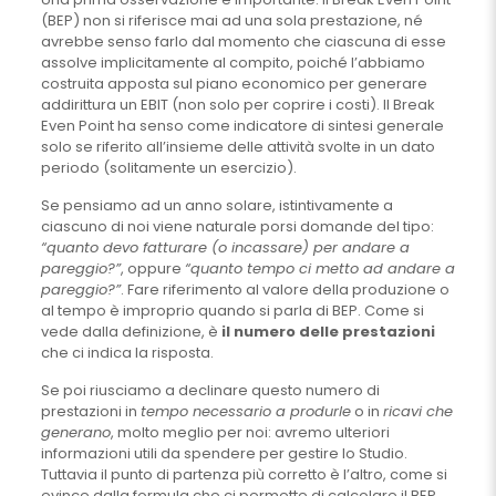
(BEP) non si riferisce mai ad una sola prestazione, né
avrebbe senso farlo dal momento che ciascuna di esse
assolve implicitamente al compito, poiché l’abbiamo
costruita apposta sul piano economico per generare
addirittura un EBIT (non solo per coprire i costi). Il Break
Even Point ha senso come indicatore di sintesi generale
solo se riferito all’insieme delle attività svolte in un dato
periodo (solitamente un esercizio).
Se pensiamo ad un anno solare, istintivamente a
ciascuno di noi viene naturale porsi domande del tipo:
“quanto devo fatturare (o incassare) per andare a
pareggio?”
, oppure
“quanto tempo ci metto ad andare a
pareggio?”
. Fare riferimento al valore della produzione o
al tempo è improprio quando si parla di BEP. Come si
vede dalla definizione, è
il numero delle prestazioni
che ci indica la risposta.
Se poi riusciamo a declinare questo numero di
prestazioni in
tempo necessario a produrle
o in
ricavi che
generano
, molto meglio per noi: avremo ulteriori
informazioni utili da spendere per gestire lo Studio.
Tuttavia il punto di partenza più corretto è l’altro, come si
evince dalla formula che ci permette di calcolare il BEP.