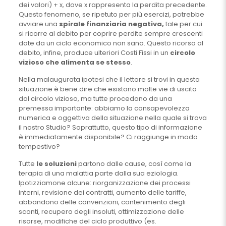
dei valori) + x, dove x rappresenta la perdita precedente.
Questo fenomeno, se ripetuto per più esercizi, potrebbe
avviare una
spirale finanziaria negativa,
tale per cui
si ricorre al debito per coprire perdite sempre crescenti
date da un ciclo economico non sano. Questo ricorso al
debito, infine, produce ulteriori Costi Fissi in un
circolo
vizioso che alimenta se stesso
.
Nella malaugurata ipotesi che il lettore si trovi in questa
situazione è bene dire che esistono molte vie di uscita
dal circolo vizioso, ma tutte procedono da una
premessa importante: abbiamo la consapevolezza
numerica e oggettiva della situazione nella quale si trova
il nostro Studio? Soprattutto, questo tipo di informazione
è immediatamente disponibile? Ci raggiunge in modo
tempestivo?
Tutte
le soluzioni
partono dalle cause, così come la
terapia di una malattia parte dalla sua eziologia.
Ipotizziamone alcune: riorganizzazione dei processi
interni, revisione dei contratti, aumento delle tariffe,
abbandono delle convenzioni, contenimento degli
sconti, recupero degli insoluti, ottimizzazione delle
risorse, modifiche del ciclo produttivo (es.