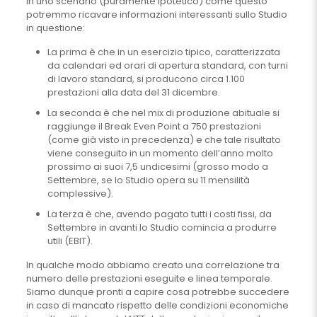
In uno scenario (puramente ipotetico) come questo
potremmo ricavare informazioni interessanti sullo Studio
in questione:
La prima è che in un esercizio tipico, caratterizzata
da calendari ed orari di apertura standard, con turni
di lavoro standard, si producono circa 1.100
prestazioni alla data del 31 dicembre.
La seconda è che nel mix di produzione abituale si
raggiunge il Break Even Point a 750 prestazioni
(come già visto in precedenza) e che tale risultato
viene conseguito in un momento dell’anno molto
prossimo ai suoi 7,5 undicesimi (grosso modo a
Settembre, se lo Studio opera su 11 mensilità
complessive).
La terza è che, avendo pagato tutti i costi fissi, da
Settembre in avanti lo Studio comincia a produrre
utili (EBIT).
In qualche modo abbiamo creato una correlazione tra
numero delle prestazioni eseguite e linea temporale.
Siamo dunque pronti a capire cosa potrebbe succedere
in caso di mancato rispetto delle condizioni economiche