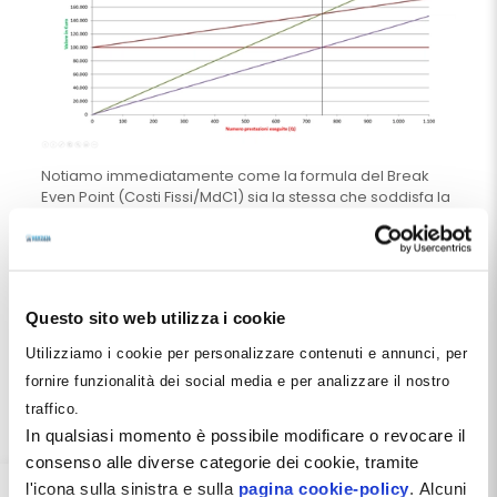
Notiamo immediatamente come la formula del Break
Even Point (Costi Fissi/MdC1) sia la stessa che soddisfa la
condizione iniziale (T=CT) enunciata sopra. Infatti le
nuove semirette introdotte
si incrociano esattamente
in corrispondenza
delle due precedenti rispetto alle
ascisse. In altre parole: “la Quantità di prestazioni
necessarie per andare a Break Even è la stessa che
Questo sito web utilizza i cookie
consente al MdC1 di raggiungere il valore dei Costi Fissi
ed ai Ricavi di raggiungere i Costi Totali.”
Utilizziamo i cookie per personalizzare contenuti e annunci, per
Alla luce di tutto quello che abbiamo detto finora, non
fornire funzionalità dei social media e per analizzare il nostro
sorprenderà constatare che, per lo stesso valore di Q, la
traffico.
semiretta dell’EBIT incrocia l’asse delle ascisse e si porta,
In qualsiasi momento è possibile modificare o revocare il
finalmente, in territorio positivo:
consenso alle diverse categorie dei cookie, tramite
l'icona sulla sinistra e sulla
pagina cookie-policy
. Alcuni