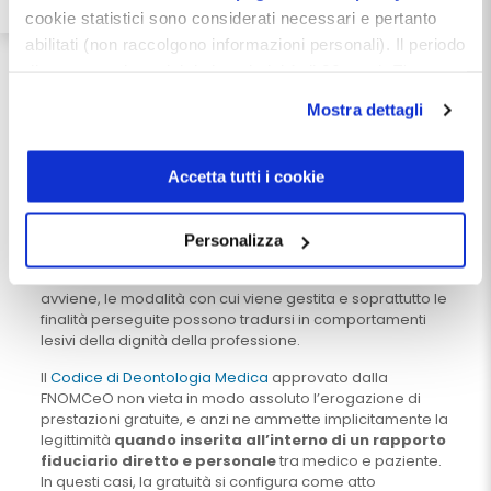
del tuo studio a 
questo link
.

cookie statistici sono considerati necessari e pertanto
abilitati (non raccolgono informazioni personali). Il periodo
Ti aspettiamo!
di conservazione dei dati statistici è di 26 mesi. E'
possibile richiederne la cancellazione attraverso il
Mostra dettagli
modulo presente a questo
Profili deontologici della prestazione
indirizzo:
dentistamanager.it/contatti-dentista-
gratuita odontoiatrica
manager
.
Accetta tutti i cookie
La prestazione gratuita odontoiatrica, pur
Chiudendo questo banner tramite apposita X in alto a
rappresentando talvolta un’espressione autentica di
destra, vengono accettati i cookie selezionati in quel
altruismo o sensibilità sociale, non è indifferente sul
Personalizza
momento.
piano deontologico. L’assenza di corrispettivo, in sé,
non
costituisce violazione etica
, ma il contesto in cui essa
avviene, le modalità con cui viene gestita e soprattutto le
finalità perseguite possono tradursi in comportamenti
lesivi della dignità della professione.
Il
Codice di Deontologia Medica
approvato dalla
FNOMCeO non vieta in modo assoluto l’erogazione di
prestazioni gratuite, e anzi ne ammette implicitamente la
legittimità
quando inserita all’interno di un rapporto
fiduciario diretto e personale
tra medico e paziente.
In questi casi, la gratuità si configura come atto