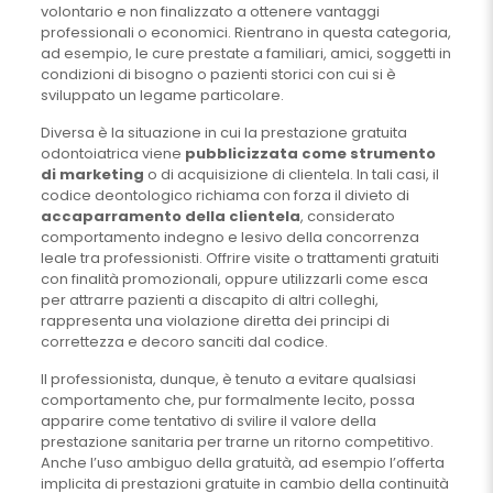
volontario e non finalizzato a ottenere vantaggi
professionali o economici. Rientrano in questa categoria,
ad esempio, le cure prestate a familiari, amici, soggetti in
condizioni di bisogno o pazienti storici con cui si è
sviluppato un legame particolare.
Diversa è la situazione in cui la prestazione gratuita
odontoiatrica viene
pubblicizzata come strumento
di marketing
o di acquisizione di clientela. In tali casi, il
codice deontologico richiama con forza il divieto di
accaparramento della clientela
, considerato
comportamento indegno e lesivo della concorrenza
leale tra professionisti. Offrire visite o trattamenti gratuiti
con finalità promozionali, oppure utilizzarli come esca
per attrarre pazienti a discapito di altri colleghi,
rappresenta una violazione diretta dei principi di
correttezza e decoro sanciti dal codice.
Il professionista, dunque, è tenuto a evitare qualsiasi
comportamento che, pur formalmente lecito, possa
apparire come tentativo di svilire il valore della
prestazione sanitaria per trarne un ritorno competitivo.
Anche l’uso ambiguo della gratuità, ad esempio l’offerta
implicita di prestazioni gratuite in cambio della continuità