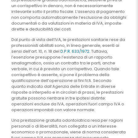
un corrispettivo in denaro, non è necessariamente
irrilevante sotto il profilo fiscale. L’assenza di pagamento
non comporta automaticamente l’esclusione da obblighi
documentali o da valutazioni in materia di IVA, imposte
dirette e deducibilità dei costi.
Dal punto di vista dell’IVA, le prestazioni sanitarie rese da
professionisti abilitati sono, in linea generale, esenti ai
sensi dell’art. 10, n. 18 del
D.P.R. 633/1972
. Tuttavia,
l’esenzione presuppone l’esistenza di un rapporto
sinallagmatico, ossia un contratto tra le parti, anche
verbale, in cui è previsto un corrispettivo. Quando tale
corrispettivo è assente, si pone il problema della
qualificazione dell’operazione ai fini IVA. Secondo
quanto indicato dall’Agenzia delle Entrate in diverse
risposte a interpello e in circolari di prassi, le prestazioni
gratuite possono rientrare in tre ipotesi distinte:
operazioni escluse da IVA, operazioni fuori campo IVA o
operazioni imponibili con valore normale.
Una prestazione gratuita odontoiatrica resa per ragioni
personali o di liberalità, non collegata a un interesse
economico o promozionale, viene di norma considerata
fuori campo IVA per mancanza del presupposto