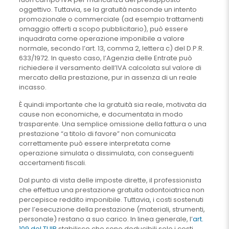
oggettivo. Tuttavia, se la gratuità nasconde un intento
promozionale o commerciale (ad esempio trattamenti
omaggio offerti a scopo pubblicitario), può essere
inquadrata come operazione imponibile a valore
normale, secondo l’art. 13, comma 2, lettera c) del D.P.R.
633/1972. In questo caso, l’Agenzia delle Entrate può
richiedere il versamento dell’IVA calcolata sul valore di
mercato della prestazione, pur in assenza di un reale
incasso.
È quindi importante che la gratuità sia reale, motivata da
cause non economiche, e documentata in modo
trasparente. Una semplice omissione della fattura o una
prestazione “a titolo di favore” non comunicata
correttamente può essere interpretata come
operazione simulata o dissimulata, con conseguenti
accertamenti fiscali.
Dal punto di vista delle imposte dirette, il professionista
che effettua una prestazione gratuita odontoiatrica non
percepisce reddito imponibile. Tuttavia, i costi sostenuti
per l’esecuzione della prestazione (materiali, strumenti,
personale) restano a suo carico. In linea generale, l’
art.
109 del TUIR
stabilisce che sono deducibili solo i costi