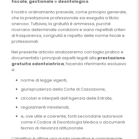
fiscale
,
gestionale
e
deontologico
.
Il nostro ordinamento prevede, come principio generale,
che la prestazione professionale sia eseguita a titolo
oneroso. Tuttavia, la gratuità è ammessa, purché
ricorrano determinate condizioni e siano rispettati criteri
di trasparenza, congruità e rispetto delle norme fiscali e
professionali.
Nel presente articolo analizzeremo con taglio pratico e
documentato i principali aspetti legati alla
prestazione
gratuita odontoiatrica
, facendo riferimento esclusivo
a:
norme di legge vigenti,
giurisprudenza della Corte di Cassazione,
circolari e interpelli dell’Agenzia delle Entrate,
regolamenti ministeriali,
e, ove utile e coerente, fonti secondarie autorevoli
come il Codice di Deontologia Medica o documenti
tecnici di rilevanza istituzionale.
L’obiettivo è offrire una guida operativa e consapevole