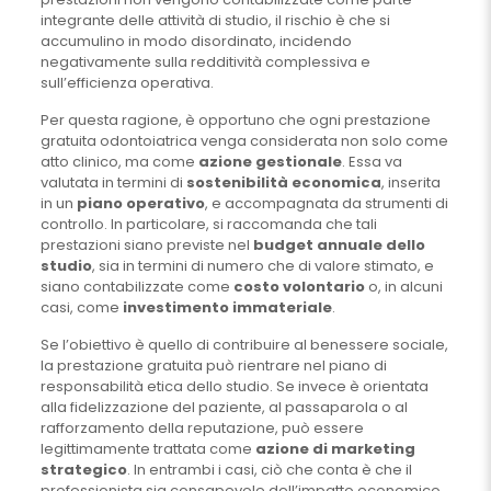
integrante delle attività di studio, il rischio è che si
accumulino in modo disordinato, incidendo
negativamente sulla redditività complessiva e
sull’efficienza operativa.
Per questa ragione, è opportuno che ogni prestazione
gratuita odontoiatrica venga considerata non solo come
atto clinico, ma come
azione gestionale
. Essa va
valutata in termini di
sostenibilità economica
, inserita
in un
piano operativo
, e accompagnata da strumenti di
controllo. In particolare, si raccomanda che tali
prestazioni siano previste nel
budget annuale dello
studio
, sia in termini di numero che di valore stimato, e
siano contabilizzate come
costo volontario
o, in alcuni
casi, come
investimento immateriale
.
Se l’obiettivo è quello di contribuire al benessere sociale,
la prestazione gratuita può rientrare nel piano di
responsabilità etica dello studio. Se invece è orientata
alla fidelizzazione del paziente, al passaparola o al
rafforzamento della reputazione, può essere
legittimamente trattata come
azione di marketing
strategico
. In entrambi i casi, ciò che conta è che il
professionista sia consapevole dell’impatto economico