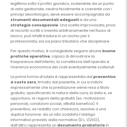
legittima sotto il profilo giuridico, sostenibile da un punto
di vista gestionale, neutra fiscalmente e coerente con i
principi deontologici, deve essere accompagnata da
strumenti documentali adeguati
e da una
strategia consapevole
. Una scelta improvvisata, priva
di riscontri scritti o inserita arbitrariamente nel flusso di
lavoro, può infatti tradursi in un rischio per il
professionista, sia sul piano tributario che disciplinare.
Per questo motivo, è consigliabile seguire alcune
buone
pratiche operative
, capaci di dimostrare la
trasparenza dell’intento, la correttezza dell’operato e
l’inerenza economica dei costi eventualmente sostenuti.
La prima forma di tutela è rappresentata dal
preventivo
a costo zero
, firmato dal paziente, in cui si indichi
espressamente che la prestazione viene resa a titolo
gratuito, specificando la natura della cura, la data e, se
opportuno, le ragioni della gratuità (es. motivazioni
personali, condizioni sociali, attività benefica). Il
preventivo, se redatto con chiarezza, assolve a una
duplice funzione: da un lato soddisfa l’obbligo
informativo previsto dalla normativa (D.L. 1/2012),
dall’altro rappresenta un
documento probatorio
in