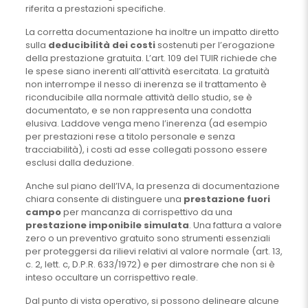
riferita a prestazioni specifiche.
La corretta documentazione ha inoltre un impatto diretto
sulla
deducibilità dei costi
sostenuti per l’erogazione
della prestazione gratuita. L’art. 109 del TUIR richiede che
le spese siano inerenti all’attività esercitata. La gratuità
non interrompe il nesso di inerenza se il trattamento è
riconducibile alla normale attività dello studio, se è
documentato, e se non rappresenta una condotta
elusiva. Laddove venga meno l’inerenza (ad esempio
per prestazioni rese a titolo personale e senza
tracciabilità), i costi ad esse collegati possono essere
esclusi dalla deduzione.
Anche sul piano dell’IVA, la presenza di documentazione
chiara consente di distinguere una
prestazione fuori
campo
per mancanza di corrispettivo da una
prestazione imponibile simulata
. Una fattura a valore
zero o un preventivo gratuito sono strumenti essenziali
per proteggersi da rilievi relativi al valore normale (art. 13,
c. 2, lett. c, D.P.R. 633/1972) e per dimostrare che non si è
inteso occultare un corrispettivo reale.
Dal punto di vista operativo, si possono delineare alcune