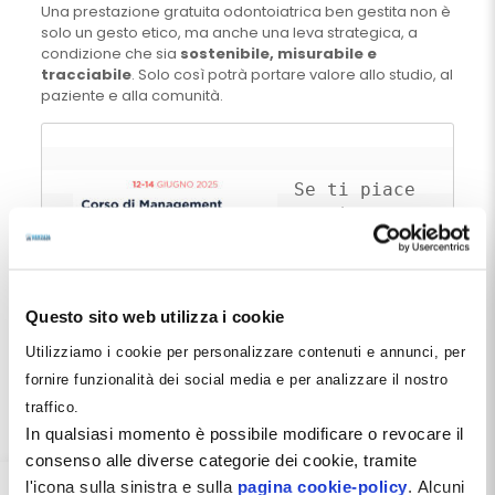
Una prestazione gratuita odontoiatrica ben gestita non è
solo un gesto etico, ma anche una leva strategica, a
condizione che sia
sostenibile, misurabile e
tracciabile
. Solo così potrà portare valore allo studio, al
paziente e alla comunità.
Se ti piace 
questo 
contenuto 
forse 
potrebbe 
Questo sito web utilizza i cookie
Utilizziamo i cookie per personalizzare contenuti e annunci, per
fornire funzionalità dei social media e per analizzare il nostro
interessarti anche il 
Corso 
traffico.
Management Odontoiatrico
.

In qualsiasi momento è possibile modificare o revocare il
consenso alle diverse categorie dei cookie, tramite
Iscriviti insieme al personale 
l'icona sulla sinistra e sulla
pagina cookie-policy
. Alcuni