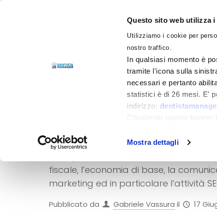
Questo sito web utilizza i
Utilizziamo i cookie per perso
LIBRI
nostro traffico.
In qualsiasi momento è pos
tramite l'icona sulla sinist
necessari e pertanto abilit
statistici è di 26 mesi. E'
indirizzo:
dentistamanager
SEO per lo studio
Chiudendo questo banner tr
momento.
Sono oramai molte le competenze trasv
Mostra dettagli
nella professione: la conoscenza dell’ingl
fiscale, l’economia di base, la comuni
marketing ed in particolare l’attività 
Pubblicato da
Gabriele Vassura
il
17 Giu