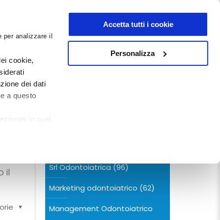
NEWSLETTER
Accetta tutti i cookie
 per analizzare il
0
0
G
DOCUMENTI
Personalizza
ei cookie,
siderati
zione dei dati
CERCA NEL BLOG
te a questo
ezionati in quel
Categorie
so
Srl Odontoiatrica
(96)
 il
Marketing odontoiatrico
(62)
orie
Management Odontoiatrico