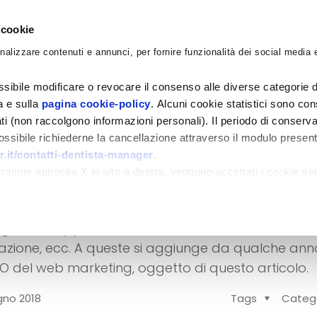
 cookie
nalizzare contenuti e annunci, per fornire funzionalità dei social media e
CORSI
ACADEMY
CONSULENZE
BLO
sibile modificare o revocare il consenso alle diverse categorie d
ra e sulla
pagina cookie-policy
. Alcuni cookie statistici sono con
ati (non raccolgono informazioni personali). Il periodo di conserva
 possibile richiederne la cancellazione attraverso il modulo presen
.it/contatti-dentista-manager
.
 dentistico
amite apposita X in alto a destra, vengono accettati i cookie sel
ersali extracliniche necessarie per avere succes
ese, le applicazioni informatiche, il diritto civile e
cazione, ecc. A queste si aggiunge da qualche anno
SEO del web marketing, oggetto di questo articolo.
gno 2018
Tags
Categ