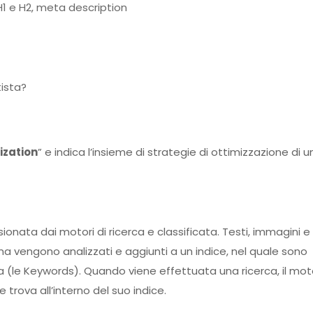
H1 e H2, meta description
tista?
ization
” e indica l’insieme di strategie di ottimizzazione di u
onata dai motori di ricerca e classificata. Testi, immagini e
engono analizzati e aggiunti a un indice, nel quale sono
ca (le Keywords). Quando viene effettuata una ricerca, il mo
 trova all’interno del suo indice.