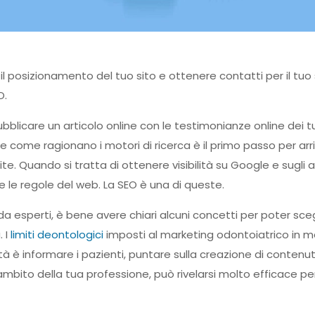
il posizionamento del tuo sito e ottenere contatti per il tuo
O.
pubblicare un articolo online con le testimonianze online dei t
ome ragionano i motori di ricerca è il primo passo per arri
ite. Quando si tratta di ottenere visibilità su Google e sugli al
re le regole del web. La SEO è una di queste.
esperti, è bene avere chiari alcuni concetti per poter sceg
. I
limiti deontologici
imposti al marketing odontoiatrico in m
tà è informare i pazienti, puntare sulla creazione di contenuti 
bito della tua professione, può rivelarsi molto efficace pe