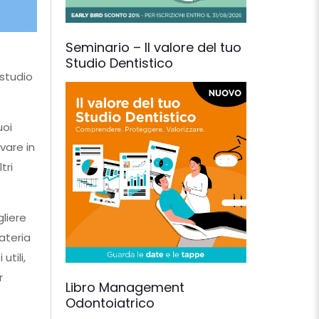
Seminario – Il valore del tuo
Studio Dentistico
 studio
uoi
vare in
tri
liere
ateria
utili,
r
Libro Management
Odontoiatrico