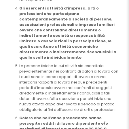
Gli esercenti attività d’impresa, arti o
professioni che partecipano
contemporaneamente a società di persone,
associazioni professionali o imprese familiari
ovvero che controllano direttamente o
indirettamente società a responsabilità
limitata o associazioni in partecipazione, le
quali esercitano attività economiche
direttamente o indirettamente riconducibili a
quelle svolte individualmente
Le persone fisiche la cui attività sia esercitata
prevalentemente nei confronti di datori di lavoro con
i quali sono in corso rapporti di lavoro o erano
intercorsi rapporti di lavoro nei due precedenti
periodi d’imposta ovvero nei confronti di soggetti
direttamente o indirettamente riconducibili a tali
datori di lavoro, fatta eccezione per chi inizia una
nuova attività dopo aver svolto il periodo di pratica
obbligatoria ai fini dell’esercizio di arti o professioni
Coloro che nell’anno precedente hanno
percepito redditi di lavoro dipendente e/o
assimilati di importo superiore a 30.000 €,