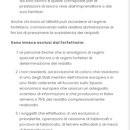
da solo lavoro e quelle corrisposte per le
prestazioni di lavoro rese dall’imprenditore o dai
suoi familiari.
Anche chi inizia un’attività può accedere al regime
forfetario, comunicando nella relativa dichiarazione ai
fini Iva di presumere la sussistenza dei requisiti.
Sono invece esclusi dal forfettario:
Le persone fisiche che si avvalgono di regimi
speciali ai fini Iva o di regimi forfetari di
determinazione del reddito
I non residenti, ad eccezione di coloro che risiedono
in uno degli Stati membri dell’Unione europea o in
uno Stato aderente all’Accordo sullo Spazio
economico europeo che assicuri un adeguato
scambio di informazioni e che producono in Italia
almeno il 75% del reddito complessivamente
realizzato
I soggetti che effettuano, in via esclusiva o
prevalente, operazioni di cessione di fabbricati o
porzioni di fabbricato, di terreni edificabili o di mezzi
di trasporto nuovi