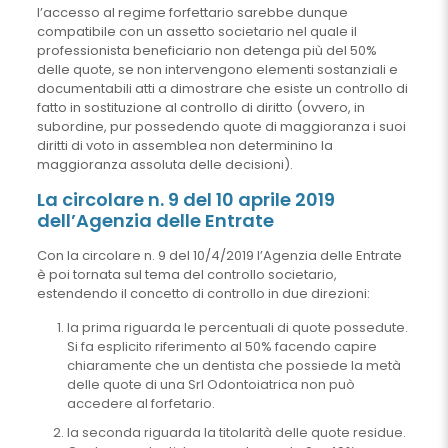
l’accesso al regime forfettario sarebbe dunque
compatibile con un assetto societario nel quale il
professionista beneficiario non detenga più del 50%
delle quote, se non intervengono elementi sostanziali e
documentabili atti a dimostrare che esiste un controllo di
fatto in sostituzione al controllo di diritto (ovvero, in
subordine, pur possedendo quote di maggioranza i suoi
diritti di voto in assemblea non determinino la
maggioranza assoluta delle decisioni).
La circolare n. 9 del 10 aprile 2019
dell’Agenzia delle Entrate
Con la circolare n. 9 del 10/4/2019 l’Agenzia delle Entrate
è poi tornata sul tema del controllo societario,
estendendo il concetto di controllo in due direzioni:
la prima riguarda le percentuali di quote possedute.
Si fa esplicito riferimento al 50% facendo capire
chiaramente che un dentista che possiede la metà
delle quote di una Srl Odontoiatrica non può
accedere al forfetario.
la seconda riguarda la titolarità delle quote residue.