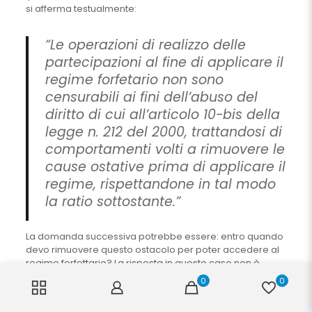
si afferma testualmente:
“Le operazioni di realizzo delle
partecipazioni al fine di applicare il
regime forfetario non sono
censurabili ai fini dell’abuso del
diritto di cui all’articolo 10-bis della
legge n. 212 del 2000, trattandosi di
comportamenti volti a rimuovere le
cause ostative prima di applicare il
regime, rispettandone in tal modo
la ratio sottostante.”
La domanda successiva potrebbe essere: entro quando
devo rimuovere questo ostacolo per poter accedere al
regime forfettario? La risposta in questo caso non è
semplice, ma è sempre l’Agenzia delle Entrate a
0
0
dirimere il dubbio, là dove si afferma testualmente che: