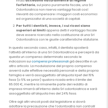
infatti
accedono naturalmente al regime
forfettario
, sul piano puramente fiscale, una Srl
Odontoiatrica non riserva vantaggi fiscali così
rilevanti da compensare i maggiori costi economici
ed organizzativi di una società di capitali.
Per tutti i dentisti, invece, i cui ricavi siano
superiori ai limiti
appena detti il vantaggio fiscale
deve essere ricercato nella costituzione di una Srl
Odontoiatrica con le giuste caratteristiche statutarie.
In questo secondo caso, infatti, il dentista sposterà
l’attività all’interno di una Srl Odontoiatrica e percepirà da
questa un compenso determinato secondo le
indicazioni sui
compensi professionali
già descritte in un
altro articolo. La modulazione del proprio compenso
avverrà sulle effettive necessità personali e della propria
famiglia e verrà assoggettato all’aliquota Irpef del 15%
fissa (o 5% se junior) qualora ricada entro il limite dei
65.000 €, mentre la rimanente parte del reddito di
impresa rimarrà all’interno della Srl odontoiatrica e sarà
assoggettata all’aliquota Ires del 24% fissa.
Oltre agli altri vincoli posti dal legislatore si dovrà
adottare la precauzione che l’odontoiatra
non controlli