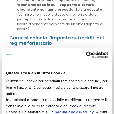
tranne nel caso in cui il rapporto di lavoro
dipendente nell’anno precedente sia cessato
(sempre che in quello stesso anno non sia stato
percepito un reddito di pensione o un reddito di
lavoro dipendente derivante da un altro rapporto di
lavoro).
Come si calcola l’imposta sui redditi nel
regime forfettario
Un dentista che applichi il regime forfetario determina il
proprio reddito imponibile applicando, all’ammontare
dei ricavi conseguiti o dei compensi percepiti, un
coefficiente di redditività del 78%. Questo significa che
posto a 100 € l’ammontare dei propri ricavi nell’anno,
Questo sito web utilizza i cookie
questi verranno abbattuti forfettariamente del 22%.
In
altre parole si presume
d’ufficio
che per produrre
Utilizziamo i cookie per personalizzare contenuti e annunci, per
100 € di ricavi il dentista abbia sostenuto 22 € di
fornire funzionalità dei social media e per analizzare il nostro
costi e quindi l’imponibile Enpam vero sia di soli 78
traffico.
€. Da questo valore andranno sottratti i contributi
In qualsiasi momento è possibile modificare o revocare il
Enpam per determinare l’imponibile fiscale.
consenso alle diverse categorie dei cookie, tramite
Al reddito imponibile si applica un’unica imposta del 15%.
l'icona sulla sinistra e sulla
pagina cookie-policy
. Alcuni
Essa deve considerarsi sostitutiva di tutte quelle