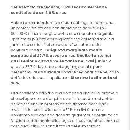
Nell’esempio precedente,
il 5% teorico verrebbe
sostituito da un 2,9% circa
.
Vale la pena ricordare che, fuori dal regime forfettario,
un professionista che non abbia costi deducibili su
60.000 € di ricavi pagherebbe una aliquota marginale
Irpef molto più alta dell’aliquota fissa del forfettario, sia
junior che senior. Nel caso specifico, al netto dei
contributi Enpam,
l’aliquota marginale media
sarebbe del 27,7% ovvero circa 3 volte tanto nei
casi senior e circa 9 volte tanto nei casi junior
. A
questo 27,7% dovremo poi aggiungere altri punti
percentuali di
addizionali
locali e regionali che nel caso
del forfettario non si applicano.
Si arriva facilmente al
30%
.
Ora possiamo arrivare alla domanda che più ci preme e
che svilupperemo da qui in avanti: “quando mai potrà
accadere che un professionista dentista possieda i
requisiti descritti nella norma?” Per attività mature
possiamo dire che non accade quasi mai, soprattutto se
facciamo riferimento alle soglie di ricavi ed all’assenza di
costi deducibili. Ci sono tuttavia delle importanti