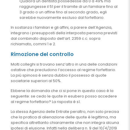
Qualora un dentista possedesse da 0 a 49% ma
raggiungesse il 51 per il tramite di un familiare fino al
3 grado o un affine fino al secondo grado, egli
sarebbe nuovamente escluso dal forfettario.
In sostanza i familiari e gli affini, a parere dell’Agenzia,
integrano i presupposti della interposta persona previsti
dal combinato disposto dell’art. 2359 c.c. sopra
richiamato, commi 1 e 2.
Rimozione del controllo
Molti colleghi si trovano senz’altro in una delle condizioni
ostative che precludono l’accesso al regime forfettario.
La più spinosa è senza dubbio il possesso di quote
societarie superiori al 50%.
Ebbene la domanda che ci si pone in questo caso è la
seguente: se cedo le quote in esubero posso accedere
al regime forfettario? La risposta è sì.
La stessa Agenzia delle Entrate peraltro, non solo precisa
che la pratica di alienazione delle quote è legittima, ma
specifica altrettanto chiaramente che non integra alcuna
ipotesi di elusione. Infatti nella delibera n. 9 del 10/4/2019