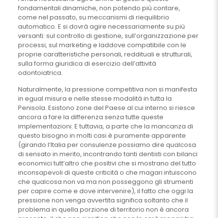
fondamentali dinamiche, non potendo più contare,
come nel passato, su meccanismi di riequilibrio
automatico. E si dovrà agire necessariamente su più
versanti: sul controllo di gestione, sull’organizzazione per
processi, sul marketing e laddove compatibile con le
proprie caratteristiche personali, reddituali e strutturali,
sulla forma giuridica di esercizio dell’attività
odontoiatrica.
Naturalmente, la pressione competitiva non si manifesta
in egual misura e nelle stesse modalità in tutta la
Penisola. Esistono zone del Paese al cui interno si riesce
ancora a fare la differenza senza tutte queste
implementazioni. E tuttavia, a parte che la mancanza di
questo bisogno in molti casi è puramente apparente
(girando l’Italia per consulenze possiamo dire qualcosa
di sensato in merito, incontrando tanti dentisti con bilanci
economici tutt’altro che positivi che si mostrano del tutto
inconsapevoli di queste criticità o che magari intuiscono
che qualcosa non va ma non posseggono gli strumenti
per capire come e dove intervenire), il fatto che oggi la
pressione non venga avvertita significa soltanto che il
problema in quella porzione di territorio non è ancora