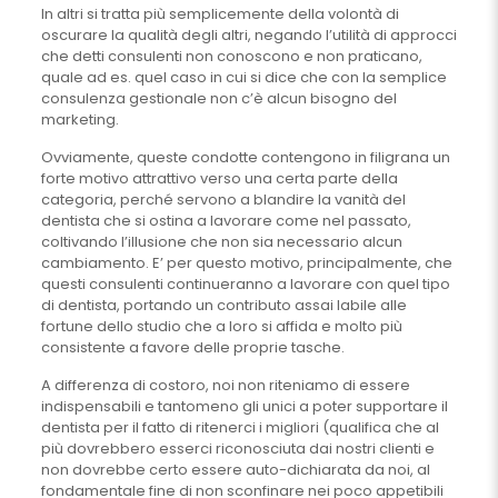
In altri si tratta più semplicemente della volontà di
oscurare la qualità degli altri, negando l’utilità di approcci
che detti consulenti non conoscono e non praticano,
quale ad es. quel caso in cui si dice che con la semplice
consulenza gestionale non c’è alcun bisogno del
marketing.
Ovviamente, queste condotte contengono in filigrana un
forte motivo attrattivo verso una certa parte della
categoria, perché servono a blandire la vanità del
dentista che si ostina a lavorare come nel passato,
coltivando l’illusione che non sia necessario alcun
cambiamento. E’ per questo motivo, principalmente, che
questi consulenti continueranno a lavorare con quel tipo
di dentista, portando un contributo assai labile alle
fortune dello studio che a loro si affida e molto più
consistente a favore delle proprie tasche.
A differenza di costoro, noi non riteniamo di essere
indispensabili e tantomeno gli unici a poter supportare il
dentista per il fatto di ritenerci i migliori (qualifica che al
più dovrebbero esserci riconosciuta dai nostri clienti e
non dovrebbe certo essere auto-dichiarata da noi, al
fondamentale fine di non sconfinare nei poco appetibili