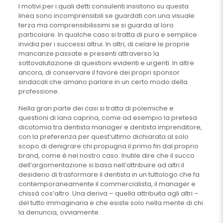
I motivi per i quali detti consulenti insistono su questa
linea sono incomprensibili se guardati con una visuale
terza ma comprensibilissimi se si guarda al loro
particolare. In qualche caso si tratta di pura e semplice
invidia per i successi altrui. In altri, di celare le proprie
mancanze passate e presenti attraverso la
sottovalutazione di questioni evidenti e urgenti. In altre
ancora, di conservare il favore dei propri sponsor
sindacali che amano parlare in un certo modo della
professione.
Nella gran parte dei casi si tratta di polemiche e
questioni di lana caprina, come ad esempio la pretesa
dicotomia tra dentista manager e dentista imprenditore,
con la preferenza per quest’ultimo dichiarata al solo
scopo di denigrare chi propugna il primo fin dal proprio
brand, come è nel nostro caso. Inutile dire che il succo
dell’argomentazione si basa nell’attribuire ad altri il
desiderio di trasformare il dentista in un tuttologo che fa
contemporaneamente il commercialista, il manager e
chissà cos’altro. Una deriva – quella attribuita agli altri –
del tutto immaginaria e che esiste solo nella mente di chi
la denuncia, ovviamente.