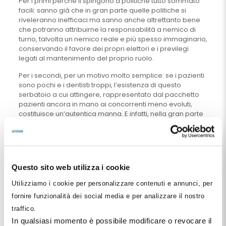
Per i primi perché li spingono a politiche tutto sommato
facili: sanno già che in gran parte quelle politiche si
riveleranno inefficaci ma sanno anche altrettanto bene
che potranno attribuirne la responsabilità a nemico di
turno, talvolta un nemico reale e più spesso immaginario,
conservando il favore dei propri elettori e i previlegi
legati al mantenimento del proprio ruolo.
Per i secondi, per un motivo molto semplice: se i pazienti
sono pochi e i dentisti troppi, l’esistenza di questo
serbatoio a cui attingere, rappresentato dal pacchetto
pazienti ancora in mano ai concorrenti meno evoluti,
costituisce un’autentica manna. E infatti, nella gran parte
dei casi, il paziente fuoriuscito dallo studio
dell’odontosauro si sposta proprio nello studio dei
colleghi più evoluti. Naturalmente, si arriverà certamente,
prima o poi, all’esaurimento di questo bacino di
potenziali pazienti e il processo concorrenziale si farà
Questo sito web utilizza i cookie
ancora più difficile da fronteggiare. In questo quadro
futuro a competere saranno dentisti molto più simili tra di
Utilizziamo i cookie per personalizzare contenuti e annunci, per
loro di quanto non fosse nel passato più o meno remoto
fornire funzionalità dei social media e per analizzare il nostro
e dovranno farlo in un Paese in cui l’ipercompetizione è
traffico.
orami la regola. Gli altri infatti avranno tutti, quando
prima, quando dopo, passato la mano.
In qualsiasi momento è possibile modificare o revocare il