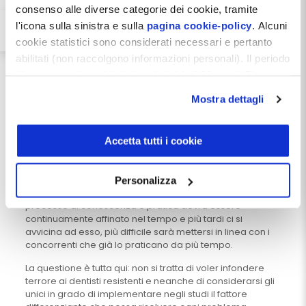
consenso alle diverse categorie dei cookie, tramite
Se quindi si analizza il contesto competitivo in una chiave
l'icona sulla sinistra e sulla
pagina cookie-policy
. Alcuni
dinamica e si individuano i trend di fondo di questo
processo concorrenziale in atto, tenendo conto delle
cookie statistici sono considerati necessari e pertanto
diverse velocità evolutive in singoli porzioni del territorio
abilitati (non raccolgono informazioni personali). Il periodo
nazionale, non può esservi dubbio sul fatto che tutti
di conservazione dei dati statistici è di 26 mesi. E'
coloro che intendono vivere o prosperare nel presente e
possibile richiederne la cancellazione attraverso il
nel futuro prossimo debbono attrezzarsi per
Mostra dettagli
fronteggiare questo nuovo contesto.
modulo presente a questo
indirizzo:
dentistamanager.it/contatti-dentista-
E se questo è vero appare evidente che tra i vari
manager
.
Accetta tutti i cookie
processi da implementare sia proprio il marketing quello
che aiuterà a fare la differenza. Il che significa che prima
Chiudendo questo banner tramite apposita X in alto a
si inizia a conoscerlo e praticarlo e meglio sarà. Dando
destra, vengono accettati i cookie selezionati in quel
per scontato che se esiste una materia in continua
Personalizza
momento.
trasformazione quella è proprio il Marketing, tale
processo di conoscenza e pratica dovrà essere
continuamente affinato nel tempo e più tardi ci si
avvicina ad esso, più difficile sarà mettersi in linea con i
concorrenti che già lo praticano da più tempo.
La questione è tutta qui: non si tratta di voler infondere
terrore ai dentisti resistenti e neanche di considerarsi gli
unici in grado di implementare negli studi il fattore