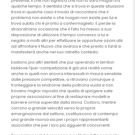
presente, il che non significa che non lo sarà magari tra
qualche tempo. Il dentista che si trova in queste situazioni
trova in qualche caso il modo di raccontarsi che il
problema non esiste o che magari non esiste per lui e
trova subito chi è pronto a confermaglielo. E perde la
straordinaria occasione che il Fato ha messo a sua
disposizione di utilizzare il tempo concesso a lui e
negato a molti altri per effettuare le opportune azioni utili
ad affrontare il Nuovo che avanza e che presto o tardi si
manifesterà anche nel suo ristretto contesto.
Esistono poi altri dentisti che pur operando in territori
laddove l’iper-competizione è già una realtà come
anche in quelli non ancora interessati in misura sensibile
dalle pressioni competitive, si ritrovano comunque a
fronteggiare la sindrome della poltrona vuota e non
trovano miglior risposta che quella di spingere sulle
proprie associazioni al fine di restaurare modelli e
barriere ormai superate dalla storia. Costoro, mentre
corrono a grande velocità verso la propria
emarginazione dal settore, costituiscono al contempo
una grande risorsa sia per i propri rappresentanti
associativi che per i loro più agguerriti concorrenti.