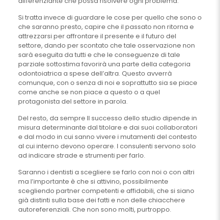
differenziante che possa risolvere ogni problema.
Si tratta invece di guardare le cose per quello che sono o
che saranno presto, capire che il passato non ritorna e
attrezzarsi per affrontare il presente e il futuro del
settore, dando per scontato che tale osservazione non
sarà eseguita da tutti e che le conseguenze di tale
parziale sottostima favorirà una parte della categoria
odontoiatrica a spese dell’altra. Questo avverrà
comunque, con o senza di noi e soprattutto sia se piace
come anche se non piace a questo o a quel
protagonista del settore in parola.
Del resto, da sempre ll successo dello studio dipende in
misura determinante dal titolare e dai suoi collaboratori
e dal modo in cui sanno vivere i mutamenti del contesto
al cui interno devono operare. I consulenti servono solo
ad indicare strade e strumenti per farlo.
Saranno i dentisti a scegliere se farlo con noi o con altri
ma l’importante è che si attivino, possibilmente
scegliendo partner competenti e affidabili, che si siano
già distinti sulla base dei fatti e non delle chiacchere
autoreferenziali. Che non sono molti, purtroppo.