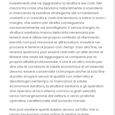
investimenti che ne aggravano la struttura dei costi. Nel
mezzo tra ricavi che tendono naturalmente a scendere
in mancanza di iniziative strategiche utili a mantenerli
costanti o in crescita e costi che tendono a salire ci sono i
margini, che vanno per diretta conseguenza
necessariamente ad assottigliarsi. E senza margini, la
struttura sanitaria manca della linfa necessaria per
tenersi viva e attiva nel proprio contesto di riferimento
perchè non può rinnovare le attrezzature, investire nei
processi e tenersi al passo con i tempi. Solo alla fine, se
avanza qualcosa, può essere riservato un utile anche al
titolare che vada ad aggiungersi ai compensi per la
propria attività professionale. Il che è un altro modo per
dire che le condizioni di salute economica di un’azienda
devono essere conservate comunque anche al solo fine
di poter erogare servizi di qualità con criteri etici e
deontologici nel tempo. In mancanza di salute
economica duratura, la struttura sanitaria e gli operatori
che operano al loro interno corrono a gran velocità
verso l’emarginazione dal settore o verso pratiche
operative caratterizzate dall’azzardo morale.
Non può esistere quindi dubbio alcuno sul fatto che si
renda necessario agire al fine di gestire queste