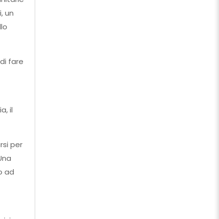
, un
llo
di fare
, il
rsi per
Una
o ad