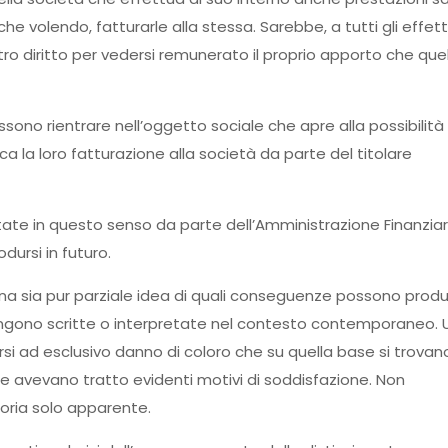
e volendo, fatturarle alla stessa. Sarebbe, a tutti gli effetti
tro diritto per vedersi remunerato il proprio apporto che que
ssono rientrare nell’oggetto sociale che apre alla possibilità 
ca la loro fatturazione alla società da parte del titolare
ate in questo senso da parte dell’Amministrazione Finanziaria
ursi in futuro.
na sia pur parziale idea di quali conseguenze possono produ
 vengono scritte o interpretate nel contesto contemporaneo. 
ersi ad esclusivo danno di coloro che su quella base si trovan
e avevano tratto evidenti motivi di soddisfazione. Non
oria solo apparente.