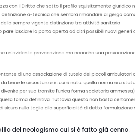
 con il Diritto che sotto il profilo squisitamente giuridico 
una definizione a-tecnica che sembra rimandare al gergo com
lla sempre vigente distinzione tra attività sanitaria
are lasciare la porta aperta ad altri possibili nuovi generi d
ome un’evidente provocazione ma neanche una provocazion
entante di una associazione di tutela dei piccoli ambulatori a
rda bene le circostanze in cui è nato: quella norma era stat
 divenire per suo tramite l’unica forma societaria ammessa)
uella forma definitiva. Tuttavia questo non basta certame
 sicuro nulla toglie alla superficialità di detta formulazione 
ofilo del neologismo cui si è fatto già cenno.