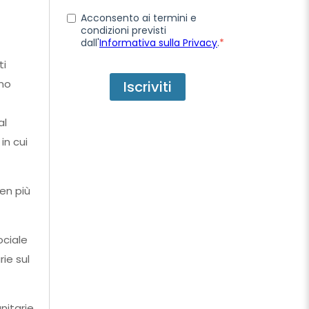
Acconsento ai termini e
condizioni previsti
dall'
Informativa sulla Privacy
.
*
ti
ano
al
in cui
ben più
ociale
rie sul
nitarie