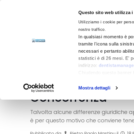
Questo sito web utilizza i
Utilizziamo i cookie per perso
LIBRI
nostro traffico.
In qualsiasi momento è pos
tramite l'icona sulla sinist
necessari e pertanto abilit
statistici è di 26 mesi. E'
indirizzo:
dentistamanager
La srl odontoiatri
Chiudendo questo banner tr
dell’ambulatorio 
momento.
Mostra dettagli
Concorrenza
Talvolta alcune differenze giuridiche 
è per questo motivo che conviene tener
Pubblicato da
Pietro Paolo Mastinu
il
18 