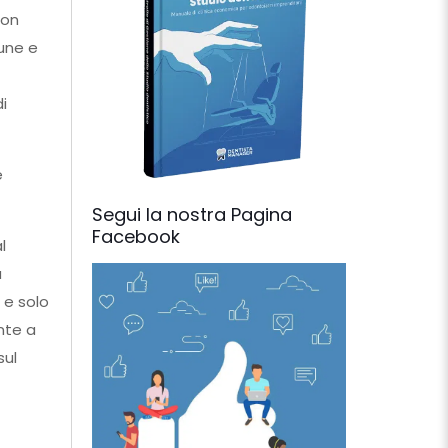
non
une e
i
e
Segui la nostra Pagina
Facebook
l
a
 e solo
nte a
sul