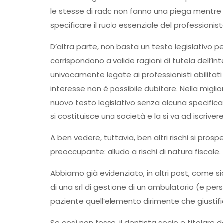
le stesse di rado non fanno una piega mentre m
specificare il ruolo essenziale del professionist
D’altra parte, non basta un testo legislativo pe
corrispondono a valide ragioni di tutela dell’int
univocamente legate ai professionisti abilita
interesse non è possibile dubitare. Nella migliore
nuovo testo legislativo senza alcuna specifica
si costituisce una società e la si va ad iscriver
A ben vedere, tuttavia, ben altri rischi si pros
preoccupante: alludo a rischi di natura fiscale.
Abbiamo già evidenziato, in altri post, come si
di una srl di gestione di un ambulatorio (e pers
paziente quell’elemento dirimente che giustific
Se così non fosse, il dentista socio e titolare 