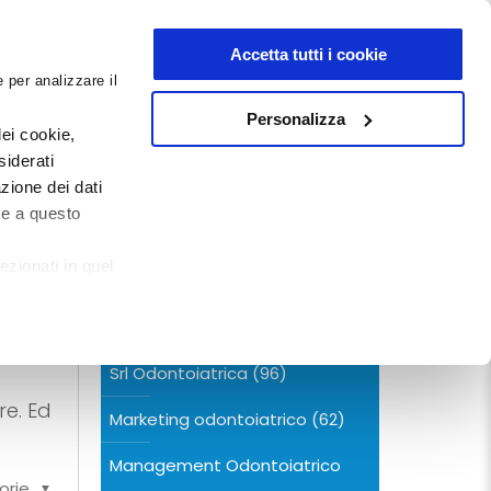
NEWSLETTER
Accetta tutti i cookie
 per analizzare il
0
0
G
DOCUMENTI
Personalizza
ei cookie,
siderati
zione dei dati
CERCA NEL BLOG
te a questo
ezionati in quel
Categorie
Srl Odontoiatrica
(96)
re. Ed
Marketing odontoiatrico
(62)
Management Odontoiatrico
orie