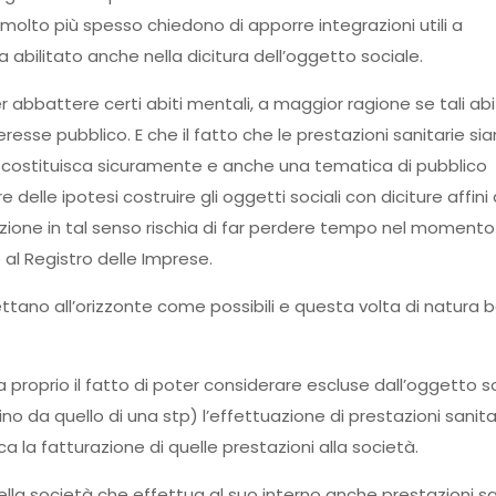
olto più spesso chiedono di apporre integrazioni utili a
a abilitato anche nella dicitura dell’oggetto sociale.
r abbattere certi abiti mentali, a maggior ragione se tali abi
eresse pubblico. E che il fatto che le prestazioni sanitarie si
ti costituisca sicuramente e anche una tematica di pubblico
 delle ipotesi costruire gli oggetti sociali con diciture affini 
zione in tal senso rischia di far perdere tempo nel momento 
e al Registro delle Imprese.
pettano all’orizzonte come possibili e questa volta di natura 
a proprio il fatto di poter considerare escluse dall’oggetto s
ino da quello di una stp) l’effettuazione di prestazioni sanita
a la fatturazione di quelle prestazioni alla società.
della società che effettua al suo interno anche prestazioni sa