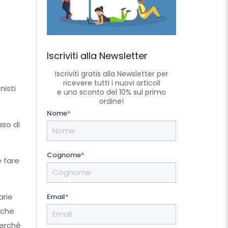
Iscriviti alla Newsletter
Iscriviti gratis alla Newsletter per
ricevere tutti i nuovi articoli
nisti
e uno sconto del 10% sul primo
ordine!
Nome
*
aso di
Cognome
*
e fare
arie
Email
*
 che
Perché