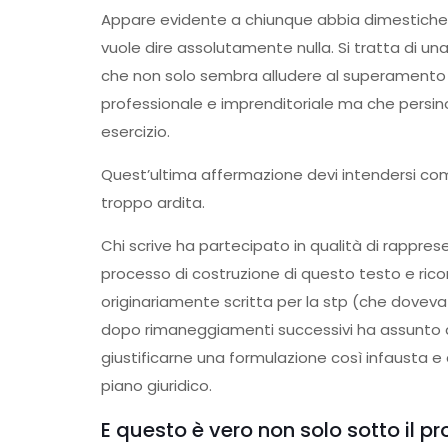
Appare evidente a chiunque abbia dimestichezza
vuole dire assolutamente nulla. Si tratta di 
che non solo sembra alludere al superamento de
professionale e imprenditoriale ma che persino p
esercizio.
Quest’ultima affermazione devi intendersi c
troppo ardita.
Chi scrive ha partecipato in qualità di rappres
processo di costruzione di questo testo e rico
originariamente scritta per la stp (che doveva
dopo rimaneggiamenti successivi ha assunto q
giustificarne una formulazione così infausta e di
piano giuridico.
E questo è vero non solo sotto il pr