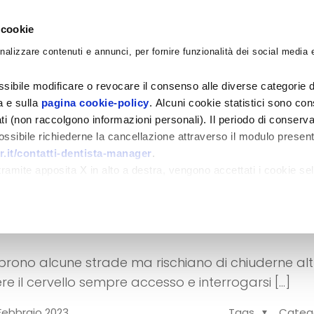
 cookie
nalizzare contenuti e annunci, per fornire funzionalità dei social media e
CORSI
ACADEMY
CONSULENZE
BLO
sibile modificare o revocare il consenso alle diverse categorie d
ra e sulla
pagina cookie-policy
. Alcuni cookie statistici sono con
ati (non raccolgono informazioni personali). Il periodo di conserva
 possibile richiederne la cancellazione attraverso il modulo presen
.it/contatti-dentista-manager
.
ca di gestione
amite apposita X in alto a destra, vengono accettati i cookie sel
prima e dopo il DDL
aprono alcune strade ma rischiano di chiuderne alt
e il cervello sempre accesso e interrogarsi
[…]
Febbraio 2023
Tags
Categ