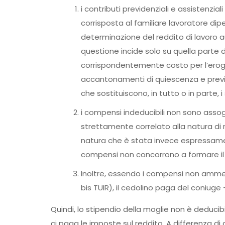
i contributi previdenziali e assistenzial
corrisposta al familiare lavoratore di
determinazione del reddito di lavoro a
questione incide solo su quella parte d
corrispondentemente costo per l’erogan
accantonamenti di quiescenza e previ
che sostituiscono, in tutto o in parte
i compensi indeducibili non sono assogg
strettamente correlato alla natura di r
natura che è stata invece espressamen
compensi non concorrono a formare il r
Inoltre, essendo i compensi non ammess
bis TUIR), il cedolino paga del coniuge
Quindi, lo stipendio della moglie non è deducibi
ci paga le imposte sul reddito. A differenza di