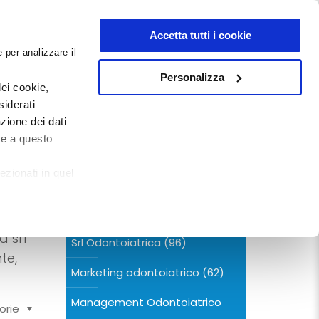
NEWSLETTER
Accetta tutti i cookie
 per analizzare il
0
0
G
DOCUMENTI
Personalizza
ei cookie,
siderati
zione dei dati
CERCA NEL BLOG
te a questo
ezionati in quel
Categorie
a srl
Srl Odontoiatrica
(96)
te,
Marketing odontoiatrico
(62)
Management Odontoiatrico
orie