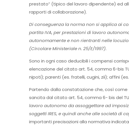
prestato” (tipico del lavoro dipendente) ed all
rapporti di collaborazione).
Di conseguenza la norma non si applica ai compe
partita IVA, per prestazioni di lavoro autonomo,
autonomamente e non rientranti nelle locuzioni 
(Circolare Ministeriale n. 25/E/1997).
Sono in ogni caso deducibili i compensi corrispo
elencazione del citato art. 54, comma 6-bis TUIR 
nipoti); parenti (es. fratelli, cugini, zii); affini (
Partendo dalla constatazione che, così come c
sancita dal citato art. 54, comma 6- bis del T
lavoro autonomo da assoggettare ad imposizion
soggetti IRES, e quindi anche alle società di c
importanti precisazioni alla normativa indicata