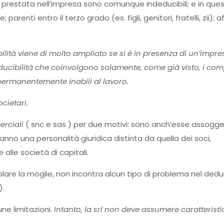
era prestata nell’impresa sono comunque indeducibili; e in que
 parenti entro il terzo grado (es. figli, genitori, fratelli, zii); af
ilità viene di molto ampliato se si è in presenza di un’impre
deducibilità che coinvolgono solamente, come già visto, i co
 permanentemente inabili al lavoro.
cietari.
erciali
( snc e sas ) per due motivi: sono anch’esse assogg
hanno una personalità giuridica distinta da quella dei soci,
lle società di capitali.
colare la moglie, non incontra alcun tipo di problema nel dedur
).
e limitazioni.
Intanto, la srl non deve assumere caratterist