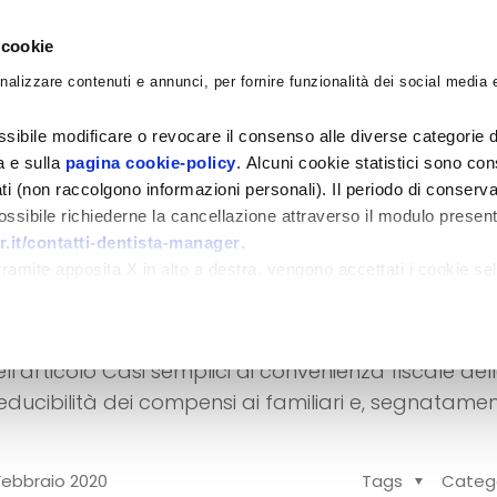
 cookie
nalizzare contenuti e annunci, per fornire funzionalità dei social media e
CORSI
ACADEMY
CONSULENZE
BLO
sibile modificare o revocare il consenso alle diverse categorie d
ra e sulla
pagina cookie-policy
. Alcuni cookie statistici sono con
ati (non raccolgono informazioni personali). Il periodo di conserva
 possibile richiederne la cancellazione attraverso il modulo presen
.it/contatti-dentista-manager
.
ompensi ai familiari:
amite apposita X in alto a destra, vengono accettati i cookie sel
 società di capitali
articolo Casi semplici di convenienza fiscale dell
ducibilità dei compensi ai familiari e, segnatamen
Febbraio 2020
Tags
Categ