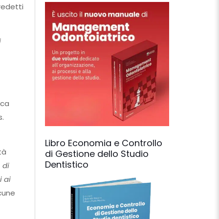
redetti
i
ica
s.
Libro Economia e Controllo
ità
di Gestione dello Studio
Dentistico
 di
 ai
cune