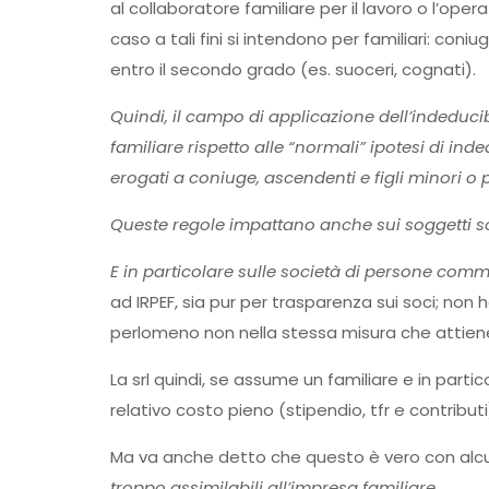
al collaboratore familiare per il lavoro o l’op
caso a tali fini si intendono per familiari: coniuge;
entro il secondo grado (es. suoceri, cognati).
Quindi, il campo di applicazione dell’indeducib
familiare rispetto alle “normali” ipotesi di in
erogati a coniuge, ascendenti e figli minori o
Queste regole impattano anche sui soggetti so
E in particolare sulle società di persone comm
ad IRPEF, sia pur per trasparenza sui soci; non 
perlomeno non nella stessa misura che attiene a
La srl quindi, se assume un familiare e in parti
relativo costo pieno (stipendio, tfr e contributi
Ma va anche detto che questo è vero con alcun
troppo assimilabili all’impresa familiare.