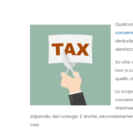
Qualcun
convenie
deducibi
dentista
So che c
non a ca
quello c
Lo scopo
convenie
riferime
stipendio del coniuge.
E anche, secondariamente,
casi.