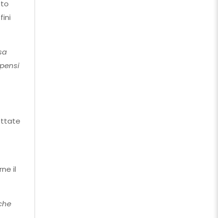
sto
fini
sa
mpensi
ettate
ne il
iche