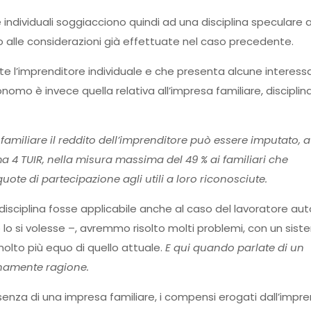
e individuali soggiacciono quindi ad una disciplina speculare 
do alle considerazioni già effettuate nel caso precedente.
e l’imprenditore individuale e che presenta alcune interessa
nomo è invece quella relativa all’impresa familiare, disciplin
 familiare il reddito dell’imprenditore può essere imputato, a
mma 4 TUIR, nella misura massima del 49 % ai familiari che
uote di partecipazione agli utili a loro riconosciute.
disciplina fosse applicabile anche al caso del lavoratore a
 lo si volesse –, avremmo risolto molti problemi, con un sist
molto più equo di quello attuale.
E qui quando parlate di un
enamente ragione.
senza di una impresa familiare, i compensi erogati dall’impre