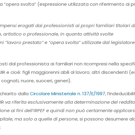
a “opera svolta” (espressione utilizzata con riferimento ai p
nsi erogati dai professionisti ai propri familiari titolari d
 artistico o professionale, in quanto attività svolte
“lavoro prestato” e “opera svolta” utilizzate dal legislatore
sti dal professionista ai familiari non ricompresi nella specif
e cioè: figli maggiorenni abili al lavoro; altri discendenti (e
es. cognati, nuore, suoceri, generi).
hiarito dalla
Circolare Ministeriale n. 137/E/1997
, l’indeducibil
UIR
va riferita esclusivamente alla determinazione del reddito
e ai fini dell’IRPEF e quindi non può certamente applicarsi
apitale, ma solo a quelle di persone
, si possono desumere al
: