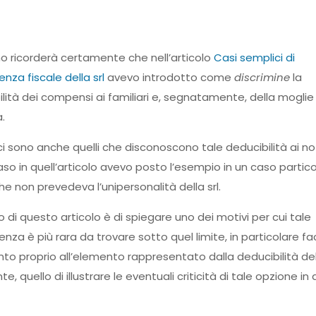
o ricorderà certamente che nell’articolo
Casi semplici di
nza fiscale della srl
avevo introdotto come
discrimine
la
lità dei compensi ai familiari e, segnatamente, della moglie
.
i sono anche quelli che disconoscono tale deducibilità ai noti
so in quell’articolo avevo posto l’esempio in un caso partico
he non prevedeva l’unipersonalità della srl.
 di questo articolo è di spiegare uno dei motivi per cui tale
nza è più rara da trovare sotto quel limite, in particolare f
nto proprio all’elemento rappresentato dalla deducibilità del
 quello di illustrare le eventuali criticità di tale opzione in 