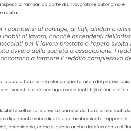
rrisposti ai familiari da parte di un lavoratore autonomo è
le recita:
ompensi al coniuge, ai figli, affidati o affilia
nabili al lavoro, nonché ascendenti dell’artis
ssociati per il lavoro prestato o l’opera svolta 
ista ovvero della società o associazione. I reddi
ncorrono a formare il reddito complessivo de
a parola familiari ma elenca quei familiari del professionist
pensi versati e cioè: coniuge; ascendenti; figli minori d’età o
cibilità soltanto le prestazioni rese dai familiari elencati dall
avoro dipendente subordinato e parasubordinato, rapporti di
hé, occasionale, come si evince anche dal riferimento al “la