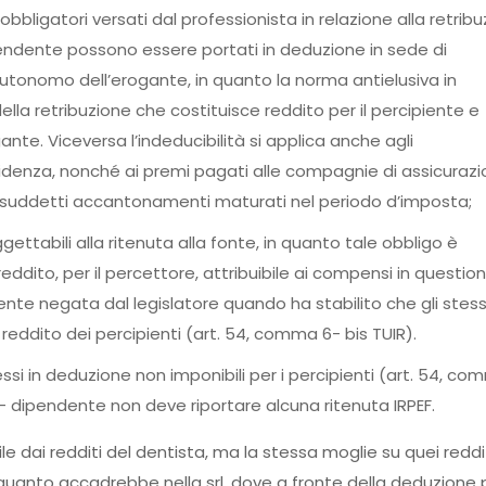
i obbligatori versati dal professionista in relazione alla retrib
pendente possono essere portati in deduzione in sede di
utonomo dell’erogante, in quanto la norma antielusiva in
ella retribuzione che costituisce reddito per il percipiente e
te. Viceversa l’indeducibilità si applica anche agli
denza, nonché ai premi pagati alle compagnie di assicuraz
, i suddetti accantonamenti maturati nel periodo d’imposta;
ettabili alla ritenuta alla fonte, in quanto tale obbligo è
eddito, per il percettore, attribuibile ai compensi in question
te negata dal legislatore quando ha stabilito che gli stess
eddito dei percipienti (art. 54, comma 6- bis TUIR).
i in deduzione non imponibili per i percipienti (art. 54, co
 – dipendente non deve riportare alcuna ritenuta IRPEF.
le dai redditi del dentista, ma la stessa moglie su quei reddi
 quanto accadrebbe nella srl, dove a fronte della deduzione p