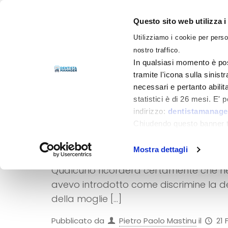
Questo sito web utilizza i
Utilizziamo i cookie per perso
LIBRI
nostro traffico.
In qualsiasi momento è pos
tramite l'icona sulla sinist
necessari e pertanto abilit
statistici è di 26 mesi. E'
indirizzo:
dentistamanager
Deducibilità dei c
Chiudendo questo banner tr
lavoro autonomo e
momento.
Mostra dettagli
Qualcuno ricorderà certamente che nell’
avevo introdotto come discrimine la de
della moglie
[…]
Pubblicato da
Pietro Paolo Mastinu
il
21 