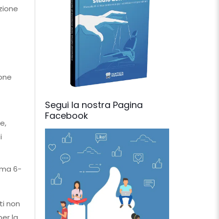
uzione
ione
Segui la nostra Pagina
Facebook
e,
i
mma 6-
ti non
er la