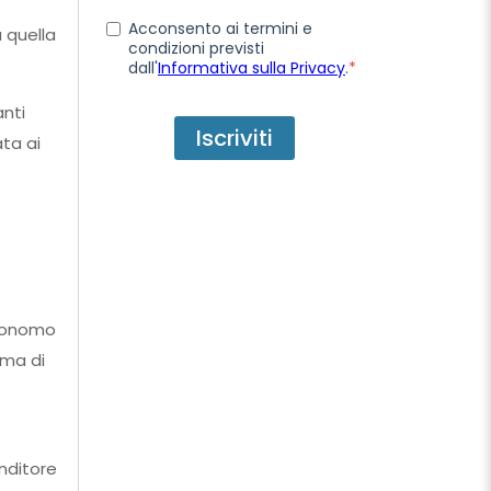
Acconsento ai termini e
a quella
condizioni previsti
dall'
Informativa sulla Privacy
.
*
nti
ata ai
utonomo
ema di
nditore