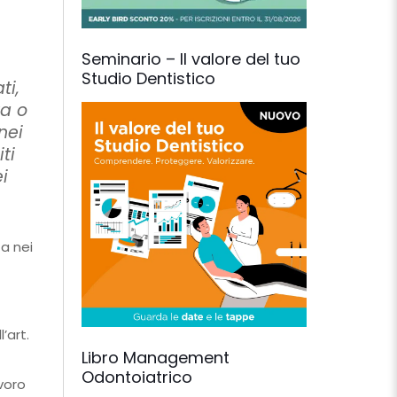
Seminario – Il valore del tuo
Studio Dentistico
ti,
ta o
nei
ti
i
a nei
’art.
Libro Management
Odontoiatrico
voro