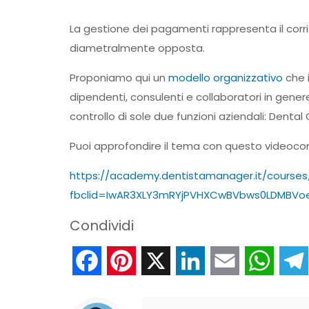
La gestione dei pagamenti rappresenta il corri
diametralmente opposta.
Proponiamo qui un
modello organizzativo
che i
dipendenti, consulenti e collaboratori in gener
controllo di sole due funzioni aziendali: Dental
Puoi approfondire il tema con questo videocor
https://academy.dentistamanager.it/courses
fbclid=IwAR3XLY3mRYjPVHXCwBVbws0LDMBV
Condividi
Facebook
Pinterest
X
LinkedIn
Email
What