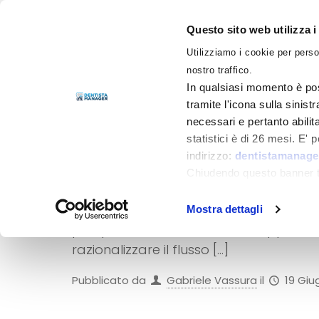
Questo sito web utilizza i
Utilizziamo i cookie per perso
LIBRI
nostro traffico.
In qualsiasi momento è pos
tramite l'icona sulla sinist
necessari e pertanto abilit
statistici è di 26 mesi. E'
indirizzo:
dentistamanager
LA GESTIONE DEI
Chiudendo questo banner tr
momento.
La gestione dei pagamenti rappresenta i
Mostra dettagli
prospettiva diametralmente opposta. 
razionalizzare il flusso
[…]
Pubblicato da
Gabriele Vassura
il
19 Giu