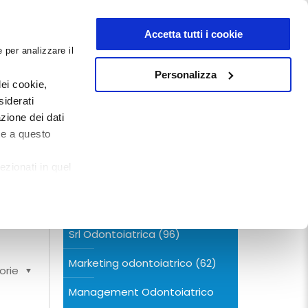
NEWSLETTER
Accetta tutti i cookie
 per analizzare il
0
0
G
DOCUMENTI
Personalizza
ei cookie,
siderati
zione dei dati
CERCA NEL BLOG
te a questo
ezionati in quel
Categorie
tende
Srl Odontoiatrica
(96)
Marketing odontoiatrico
(62)
orie
Management Odontoiatrico