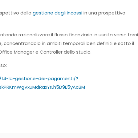
spettivo della
gestione degli incassi
in una prospettiva
ntende razionalizzare il flusso finanziario in uscita verso forni
e, concentrandolo in ambiti temporali ben definiti e sotto il
 Office Manager e Controller dello studio.
so:
/14-la-gestione-dei-pagamenti/?
oekPRKmWgVxuMdRaxYrLh5D9E5yAcBM
sApp
Telegram