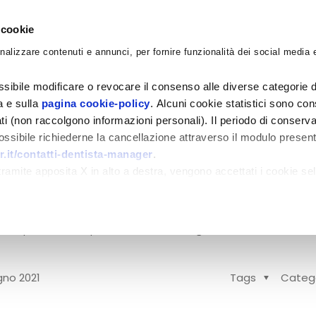
 cookie
nalizzare contenuti e annunci, per fornire funzionalità dei social media e
CORSI
ACADEMY
CONSULENZE
BLO
sibile modificare o revocare il consenso alle diverse categorie d
ra e sulla
pagina cookie-policy
. Alcuni cookie statistici sono con
ati (non raccolgono informazioni personali). Il periodo di conserva
 possibile richiederne la cancellazione attraverso il modulo presen
.it/contatti-dentista-manager
.
 PAGAMENTI
amite apposita X in alto a destra, vengono accettati i cookie sel
l corrispettivo della gestione degli incassi in una
Proponiamo qui un modello organizzativo che in
gno 2021
Tags
Categ