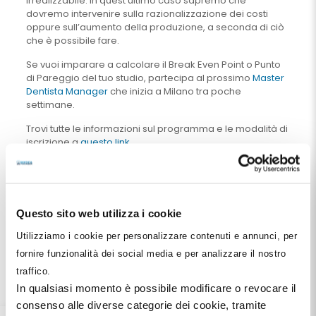
irrealizzabile. In quest’ultimo caso sapremo che
dovremo intervenire sulla razionalizzazione dei costi
oppure sull’aumento della produzione, a seconda di ciò
che è possibile fare.
Se vuoi imparare a calcolare il Break Even Point o Punto
di Pareggio del tuo studio, partecipa al prossimo
Master
Dentista Manager
che inizia a Milano tra poche
settimane.
Trovi tutte le informazioni sul programma e le modalità di
iscrizione a
questo link
.
Ti aspetto!
Condividi
Questo sito web utilizza i cookie
Facebook
Pinterest
X
LinkedIn
Email
WhatsApp
Telegr
Utilizziamo i cookie per personalizzare contenuti e annunci, per
fornire funzionalità dei social media e per analizzare il nostro
traffico.
Gabriele Vassura
In qualsiasi momento è possibile modificare o revocare il
Medico Chirurgo e Odontoiatra.
consenso alle diverse categorie dei cookie, tramite
Specialista in Ortopedia e