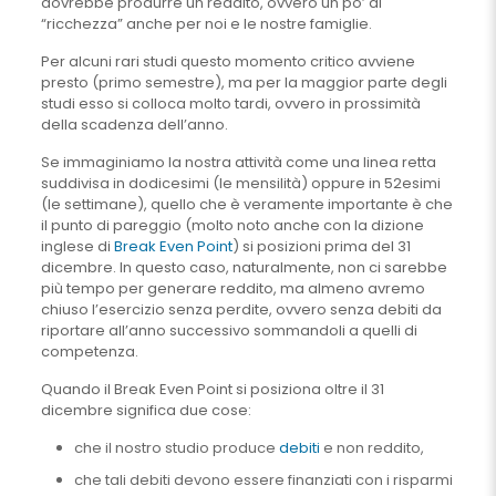
dovrebbe produrre un reddito, ovvero un po’ di
“ricchezza” anche per noi e le nostre famiglie.
Per alcuni rari studi questo momento critico avviene
presto (primo semestre), ma per la maggior parte degli
studi esso si colloca molto tardi, ovvero in prossimità
della scadenza dell’anno.
Se immaginiamo la nostra attività come una linea retta
suddivisa in dodicesimi (le mensilità) oppure in 52esimi
(le settimane), quello che è veramente importante è che
il punto di pareggio (molto noto anche con la dizione
inglese di
Break Even Point
) si posizioni prima del 31
dicembre. In questo caso, naturalmente, non ci sarebbe
più tempo per generare reddito, ma almeno avremo
chiuso l’esercizio senza perdite, ovvero senza debiti da
riportare all’anno successivo sommandoli a quelli di
competenza.
Quando il Break Even Point si posiziona oltre il 31
dicembre significa due cose:
che il nostro studio produce
debiti
e non reddito,
che tali debiti devono essere finanziati con i risparmi