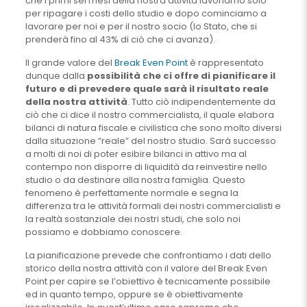
che i primi sei mesi della nostra attività lavoriamo solo
per ripagare i costi dello studio e dopo cominciamo a
lavorare per noi e per il nostro socio (lo Stato, che si
prenderà fino al 43% di ciò che ci avanza).
Il grande valore del
Break Even Point
è rappresentato
dunque dalla
possibilità che ci offre di pianificare il
futuro e di prevedere quale sarà il risultato reale
della nostra attività
. Tutto ciò indipendentemente da
ciò che ci dice il nostro commercialista, il quale elabora
bilanci di natura fiscale e civilistica che sono molto diversi
dalla situazione “reale” del nostro studio. Sarà successo
a molti di noi di poter esibire bilanci in attivo ma al
contempo non disporre di liquidità da reinvestire nello
studio o da destinare alla nostra famiglia. Questo
fenomeno è perfettamente normale e segna la
differenza tra le attività formali dei nostri commercialisti e
la realtà sostanziale dei nostri studi, che solo noi
possiamo e dobbiamo conoscere.
La pianificazione prevede che confrontiamo i dati dello
storico della nostra attività con il valore del Break Even
Point per capire se l’obiettivo è tecnicamente possibile
ed in quanto tempo, oppure se è obiettivamente