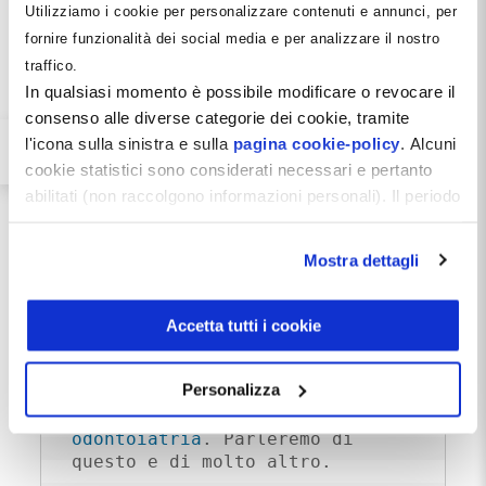
se parzialmente destinati a godimento - la struttura è
Utilizziamo i cookie per personalizzare contenuti e annunci, per
coerente e non abusiva.
fornire funzionalità dei social media e per analizzare il nostro
La liquidità si muove da un soggetto imprenditoriale a un
traffico.
soggetto patrimoniale con finalità complementari:
In qualsiasi momento è possibile modificare o revocare il
gestione attiva da un lato, conservazione e tutela
dall’altro
.
consenso alle diverse categorie dei cookie, tramite
l'icona sulla sinistra e sulla
pagina cookie-policy
. Alcuni
cookie statistici sono considerati necessari e pertanto
abilitati (non raccolgono informazioni personali). Il periodo
Se ti 
di conservazione dei dati statistici è di 26 mesi. E'
interessa 
possibile richiederne la cancellazione attraverso il
questo 
Mostra dettagli
argomento 
modulo presente a questo
partecipa 
indirizzo:
dentistamanager.it/contatti-dentista-
anche tu al 
manager
.
Accetta tutti i cookie
prossimo 
Chiudendo questo banner tramite apposita X in alto a
Corso 
destra, vengono accettati i cookie selezionati in quel
Personalizza
momento.
Pianificazione fiscale in 
odontoiatria
. Parleremo di 
questo e di molto altro.
