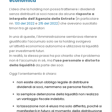
economica
L’idea che la holding non possa trattenere i dividendi
senza distribuirli ai soci nasce da alcune
risposte a
interpello dell’Agenzia delle Entrate
(in particolare
nn.
133 del 2022
e
215 del 2022
) che avevano suscitato
timori tra gli operatori.
In una di queste, l’Amministrazione sembrava ritenere
giustificato l’accumulo solo se la holding svolgeva
un’attività economica autonoma e utilizzava la liquidità
per investimenti futuri.
In realtà, la stessa prassi ha poi chiarito che il problema
non è l’accumulo in sé, ma
l’uso personale o distorto
della liquidità
da parte dei soci.
Oggi l’orientamento è chiaro:
non esiste alcun obbligo legale di distribuire
dividendi ai soci, nemmeno se persone fisiche;
la semplice detenzione della liquidità non realizza
un vantaggio fiscale indebito;
la tassazione non è elusa ma solo differita, poiché si
manifesterà in futuro al momento della distribuzione