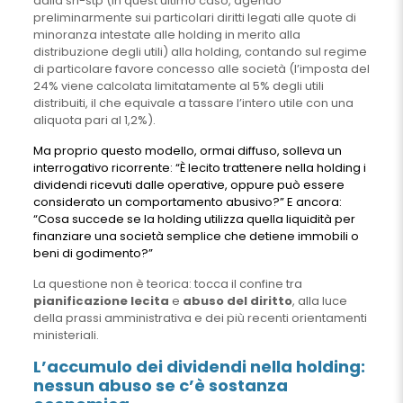
dalla srl-stp (in quest’ultimo caso, agendo
preliminarmente sui particolari diritti legati alle quote di
minoranza intestate alle holding in merito alla
distribuzione degli utili) alla holding, contando sul regime
di particolare favore concesso alle società (l’imposta del
24% viene calcolata limitatamente al 5% degli utili
distribuiti, il che equivale a tassare l’intero utile con una
aliquota pari al 1,2%).
Ma proprio questo modello, ormai diffuso, solleva un
interrogativo ricorrente:
“È lecito trattenere nella holding i
dividendi ricevuti dalle operative, oppure può essere
considerato un comportamento abusivo?”
E ancora:
“Cosa succede se la holding utilizza quella liquidità per
finanziare una società semplice che detiene immobili o
beni di godimento?”
La questione non è teorica: tocca il confine tra
pianificazione lecita
e
abuso del diritto
, alla luce
della prassi amministrativa e dei più recenti orientamenti
ministeriali.
L’accumulo dei dividendi nella holding:
nessun abuso se c’è sostanza