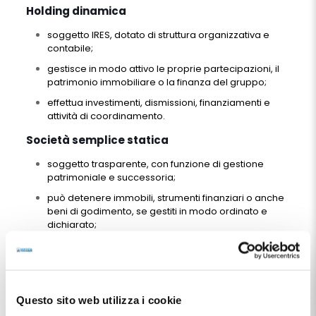
Holding dinamica
soggetto IRES, dotato di struttura organizzativa e
contabile;
gestisce in modo attivo le proprie partecipazioni, il
patrimonio immobiliare o la finanza del gruppo;
effettua investimenti, dismissioni, finanziamenti e
attività di coordinamento.
Società semplice statica
soggetto trasparente, con funzione di gestione
patrimoniale e successoria;
può detenere immobili, strumenti finanziari o anche
beni di godimento, se gestiti in modo ordinato e
dichiarato;
non svolge attività imprenditoriale, ma ha
comunque una sostanza economica (gestione di
rendite e patrimoni).
Quando la holding dinamica finanzia una società
Questo sito web utilizza i cookie
semplice statica che amministra patrimoni reali - anche