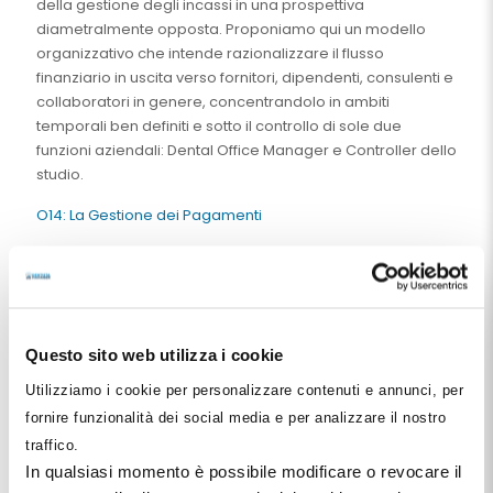
della gestione degli incassi in una prospettiva
diametralmente opposta. Proponiamo qui un modello
organizzativo che intende razionalizzare il flusso
finanziario in uscita verso fornitori, dipendenti, consulenti e
collaboratori in genere, concentrandolo in ambiti
temporali ben definiti e sotto il controllo di sole due
funzioni aziendali: Dental Office Manager e Controller dello
studio.
O14: La Gestione dei Pagamenti
100
€
IVA esclusa
Aggiungi al carrello
Questo sito web utilizza i cookie
Utilizziamo i cookie per personalizzare contenuti e annunci, per
Condividi
fornire funzionalità dei social media e per analizzare il nostro
traffico.
Facebook
Pinterest
X
LinkedIn
Email
WhatsApp
Telegra
In qualsiasi momento è possibile modificare o revocare il