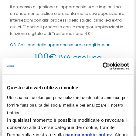
Il processo di gestione di apparecchiature e impianti ha
un andamento ciclico e presenta molte sovrapposizioni e
intersezioni con altri processi dello studio, clinici ed extra
clinici. E’ anche il processo con le maggiori implicazioni in
funzione digitale e di Trasformazione 4.0.
O8: Gestione delle apparecchiature e degli impianti
100
€
IVA esclusa
Aggiungi al carrello
Questo sito web utilizza i cookie
Utilizziamo i cookie per personalizzare contenuti e annunci, per
Condividi
fornire funzionalità dei social media e per analizzare il nostro
traffico.
Facebook
Pinterest
X
LinkedIn
Email
WhatsApp
Telegra
In qualsiasi momento è possibile modificare o revocare il
consenso alle diverse categorie dei cookie, tramite
l'icona sulla sinistra e sulla
pagina cookie-policy
. Alcuni