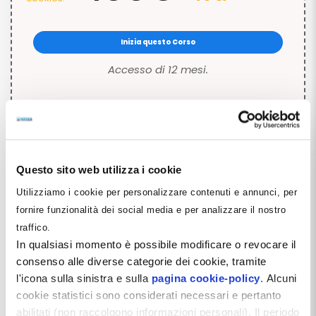
Inizia questo Corso
Accesso di 12 mesi.
Questo sito web utilizza i cookie
Utilizziamo i cookie per personalizzare contenuti e annunci, per
fornire funzionalità dei social media e per analizzare il nostro
traffico.
Descrizione del Corso
In qualsiasi momento è possibile modificare o revocare il
consenso alle diverse categorie dei cookie, tramite
La gestione di apparecchiature e impianti è in gran parte
l'icona sulla sinistra e sulla
pagina cookie-policy
. Alcuni
condizionata da due fattori: i vincoli di una normativa in ingresso
cookie statistici sono considerati necessari e pertanto
pesante, articolata ed in continua evoluzione, e l’importanza
abilitati (non raccolgono informazioni personali). Il periodo