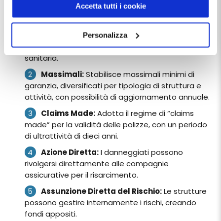
Le principali novità includono:
manager
.
Accetta tutti i cookie
Chiudendo questo banner tramite apposita X in alto a
Estensione della Copertura:
L’assicurazione
destra, vengono accettati i cookie selezionati in quel
deve coprire danni causati da qualsiasi personale,
Personalizza
momento.
anche non dipendente, che opera nella struttura
sanitaria.
Massimali:
Stabilisce massimali minimi di
garanzia, diversificati per tipologia di struttura e
attività, con possibilità di aggiornamento annuale.
Claims Made:
Adotta il regime di “claims
made” per la validità delle polizze, con un periodo
di ultrattività di dieci anni.
Azione Diretta:
I danneggiati possono
rivolgersi direttamente alle compagnie
assicurative per il risarcimento.
Assunzione Diretta del Rischio:
Le strutture
possono gestire internamente i rischi, creando
fondi appositi.