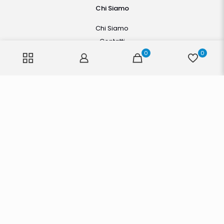
Chi Siamo
Chi Siamo
Contatti
0
0
Legal
Cookies
Privacy Policy
Note Legali
Termini di Servizio
Condizioni generali di vendita
© Copyright 2026 Dentista Manager All Rights Reserved. |
Powered by
Industryweb