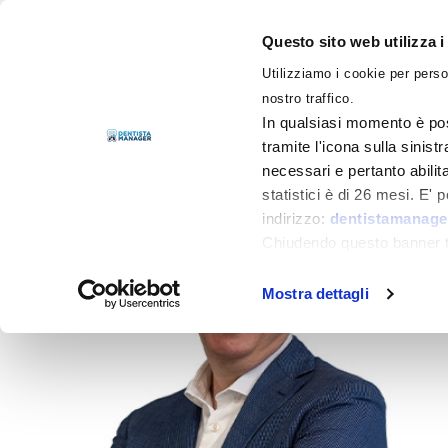
Questo sito web utilizza i
Utilizziamo i cookie per perso
LIBRI
nostro traffico.
In qualsiasi momento è pos
tramite l'icona sulla sinist
necessari e pertanto abilit
statistici è di 26 mesi. E'
indirizzo:
dentistamanager
Chiudendo questo banner tr
momento.
Mostra dettagli