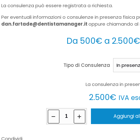
La consulenza può essere registrata a richiesta.
Per eventuali informazioni o consulenze in presenza fisica 
dan.fartade@dentistamanager.it
oppure chiamando al
Da
500
€
a
2.500
Tipo di Consulenza
La consulenza in presen
2.500
€
IVA es
Consulenza
Aggiungi al
con
Gabriele
Vassura
Condividi