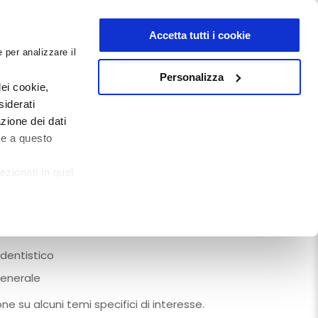
NEWSLETTER
Accetta tutti i cookie
 per analizzare il
0
0
G
DOCUMENTI
Personalizza
ei cookie,
siderati
 Vassura
zione dei dati
te a questo
ezionati in quel
a:
ietarie
 dentistico
generale
e su alcuni temi specifici di interesse.