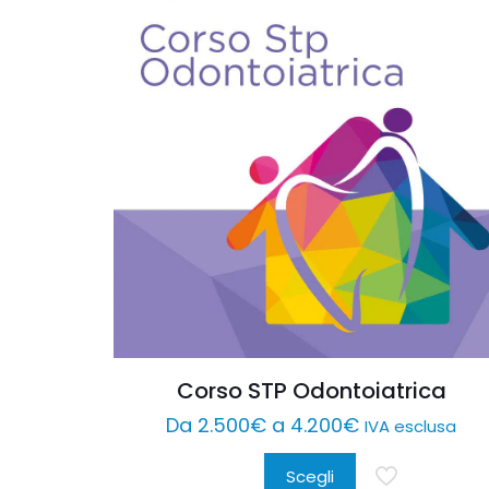
Corso STP Odontoiatrica
Da
2.500
€
a
4.200
€
IVA esclusa
Scegli