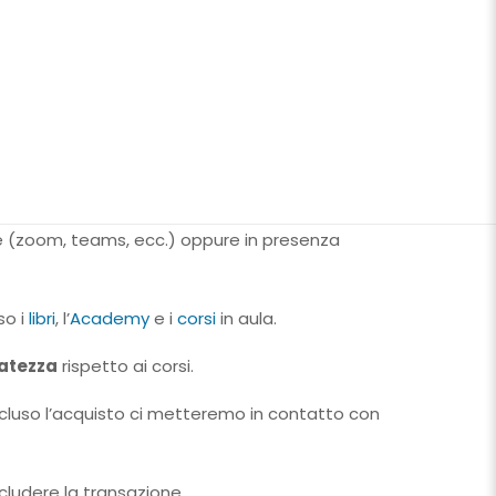
e (zoom, teams, ecc.) oppure in presenza
so i
libri
, l’
Academy
e i
corsi
in aula.
atezza
rispetto ai corsi.
luso l’acquisto ci metteremo in contatto con
ncludere la transazione.