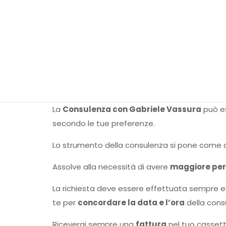
La
Consulenza con Gabriele Vassura
può es
secondo le tue preferenze.
Lo strumento della consulenza si pone come a
Assolve alla necessità di avere
maggiore per
La richiesta deve essere effettuata sempre 
te per
concordare la data e l’ora
della cons
Riceverai sempre una
fattura
nel tuo cassetto