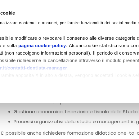
 cookie
nalizzare contenuti e annunci, per fornire funzionalità dei social media e
CORSI
ACADEMY
CONSULENZE
BLO
sibile modificare o revocare il consenso alle diverse categorie d
ra e sulla
pagina cookie-policy
. Alcuni cookie statistici sono con
Consulenza con Gabriele
ati (non raccolgono informazioni personali). Il periodo di conserva
 possibile richiederne la cancellazione attraverso il modulo presen
.it/contatti-dentista-manager
.
Consulenza da remoto: 500 €/h
amite apposita X in alto a destra, vengono accettati i cookie sel
Consulenza in presenza: 2.500 €/gg
Durante la consulenza possono essere trattati temi relativi 
Srl Odontoiatrica, Stp Odontoiatrica e altre forme soc
Gestione economica, finanziaria e fiscale dello Studio
Processi organizzativi dello studio e management in 
E’ possibile anche richiedere formazione didattica one-to-on