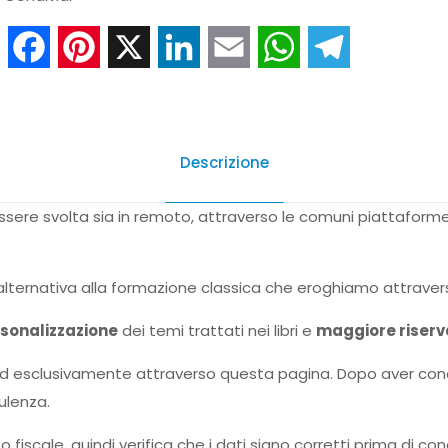
quantità
Facebook
Pinterest
X
LinkedIn
Email
WhatsApp
Telegram
Descrizione
sere svolta sia in remoto, attraverso le comuni piattaform
lternativa alla formazione classica che eroghiamo attraver
sonalizzazione
dei temi trattati nei libri e
maggiore riserv
ed esclusivamente attraverso questa pagina. Dopo aver conc
ulenza.
 fiscale, quindi verifica che i dati siano corretti prima di co