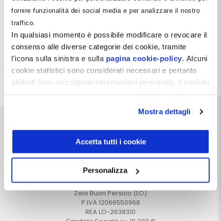
fornire funzionalità dei social media e per analizzare il nostro
traffico.
In qualsiasi momento è possibile modificare o revocare il
consenso alle diverse categorie dei cookie, tramite
l'icona sulla sinistra e sulla
pagina cookie-policy
. Alcuni
cookie statistici sono considerati necessari e pertanto
Probabilmente non hai fatto il Login, oppure non puoi
abilitati (non raccolgono informazioni personali). Il periodo
visualizzare questa pagina.
di conservazione dei dati statistici è di 26 mesi. E'
possibile richiederne la cancellazione attraverso il
Mostra dettagli
modulo presente a questo
indirizzo:
dentistamanager.it/contatti-dentista-
manager
.
Accetta tutti i cookie
Chiudendo questo banner tramite apposita X in alto a
destra, vengono accettati i cookie selezionati in quel
Dentista Manager S.r.l.
Personalizza
momento.
Via Dante, 2
Zelo Buon Persico (LO)
P.IVA 12066550968
REA LO-2638310