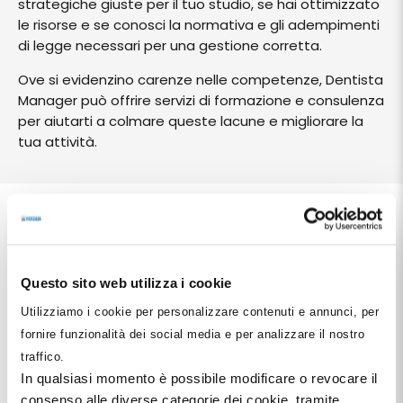
strategiche giuste per il tuo studio, se hai ottimizzato
le risorse e se conosci la normativa e gli adempimenti
di legge necessari per una gestione corretta.
Ove si evidenzino carenze nelle competenze, Dentista
Manager può offrire servizi di formazione e consulenza
per aiutarti a colmare queste lacune e migliorare la
tua attività.
Come Funziona?
Autovalutazione Online:
Inizia rispondendo
Questo sito web utilizza i cookie
alle domande del nostro test di autovalutazione.
Utilizziamo i cookie per personalizzare contenuti e annunci, per
Questo ti permetterà di identificare le tue aree di
fornire funzionalità dei social media e per analizzare il nostro
miglioramento e le competenze da potenziare.
traffico.
Analisi Personalizzata:
I risultati del tuo test
In qualsiasi momento è possibile modificare o revocare il
saranno analizzati dai nostri consulenti, che ti
consenso alle diverse categorie dei cookie, tramite