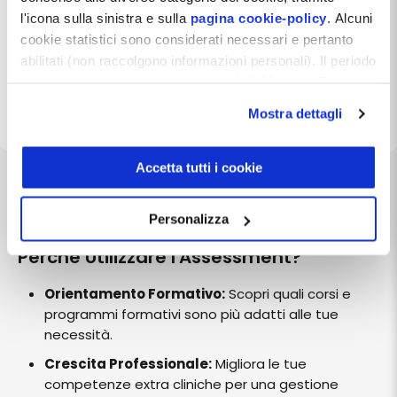
forniranno un feedback dettagliato.
l'icona sulla sinistra e sulla
pagina cookie-policy
. Alcuni
Consulenza Dedicata:
Non sarai solo! Dopo
cookie statistici sono considerati necessari e pertanto
l’autovalutazione, avrai la possibilità di continuare
abilitati (non raccolgono informazioni personali). Il periodo
con un incontro dedicato con i nostri specialisti
di conservazione dei dati statistici è di 26 mesi. E'
della formazione. Insieme discuteremo delle tue
possibile richiederne la cancellazione attraverso il
Mostra dettagli
esigenze specifiche, della tua struttura e dei tuoi
modulo presente a questo
obiettivi aziendali.
indirizzo:
dentistamanager.it/contatti-dentista-
manager
.
Accetta tutti i cookie
Chiudendo questo banner tramite apposita X in alto a
destra, vengono accettati i cookie selezionati in quel
Personalizza
momento.
Perché Utilizzare l'Assessment?
Orientamento Formativo:
Scopri quali corsi e
programmi formativi sono più adatti alle tue
necessità.
Crescita Professionale:
Migliora le tue
competenze extra cliniche per una gestione