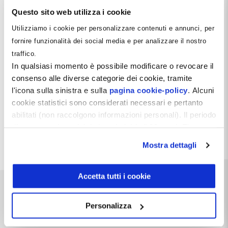
Questo sito web utilizza i cookie
Utilizziamo i cookie per personalizzare contenuti e annunci, per
fornire funzionalità dei social media e per analizzare il nostro
traffico.
In qualsiasi momento è possibile modificare o revocare il
consenso alle diverse categorie dei cookie, tramite
Contratto di Consulenza tra Srl Odontoiatriche
l'icona sulla sinistra e sulla
pagina cookie-policy
. Alcuni
99
€
IVA esclusa
cookie statistici sono considerati necessari e pertanto
abilitati (non raccolgono informazioni personali). Il periodo
Aggiungi al carrello
di conservazione dei dati statistici è di 26 mesi. E'
possibile richiederne la cancellazione attraverso il
Mostra dettagli
modulo presente a questo
indirizzo:
dentistamanager.it/contatti-dentista-
manager
.
Accetta tutti i cookie
Chiudendo questo banner tramite apposita X in alto a
destra, vengono accettati i cookie selezionati in quel
Personalizza
momento.