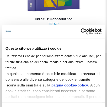
Libro STP Odontoiatrica
183
€
Aggiungi al carrello
Questo sito web utilizza i cookie
Utilizziamo i cookie per personalizzare contenuti e annunci, per
fornire funzionalità dei social media e per analizzare il nostro
traffico.
In qualsiasi momento è possibile modificare o revocare il
consenso alle diverse categorie dei cookie, tramite
l'icona sulla sinistra e sulla
pagina cookie-policy
. Alcuni
Dentista Manager S.r.l.
cookie statistici sono considerati necessari e pertanto
Via Dante, 2
abilitati (non raccolgono informazioni personali). Il periodo
Zelo Buon Persico (LO)
di conservazione dei dati statistici è di 26 mesi. E'
P.IVA 12066550968