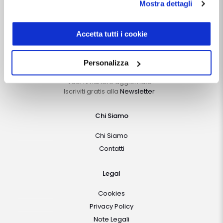
Mostra dettagli
REA LO-2638310
modulo presente a questo
Capitale Sociale i.v. 10.000 €
indirizzo:
dentistamanager.it/contatti-dentista-
manager
.
Accetta tutti i cookie
Follow Us
Chiudendo questo banner tramite apposita X in alto a
destra, vengono accettati i cookie selezionati in quel
Personalizza
momento.
Vuoi rimanere aggiornato?
Iscriviti gratis alla
Newsletter
Chi Siamo
Chi Siamo
Contatti
Legal
Cookies
Privacy Policy
Note Legali