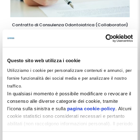
Contratto di Consulenza Odontoiatrica (Collaboratori)
99
€
IVA esclusa
Aggiungi al carrello
Questo sito web utilizza i cookie
Utilizziamo i cookie per personalizzare contenuti e annunci, per
fornire funzionalità dei social media e per analizzare il nostro
traffico.
In qualsiasi momento è possibile modificare o revocare il
consenso alle diverse categorie dei cookie, tramite
l'icona sulla sinistra e sulla
pagina cookie-policy
. Alcuni
Dentista Manager S.r.l.
cookie statistici sono considerati necessari e pertanto
abilitati (non raccolgono informazioni personali). Il periodo
Via Dante, 2
di conservazione dei dati statistici è di 26 mesi. E'
Zelo Buon Persico (LO)
P.IVA 12066550968
possibile richiederne la cancellazione attraverso il