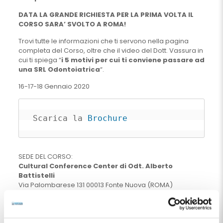
DATA LA GRANDE RICHIESTA PER LA PRIMA VOLTA IL
CORSO SARA’ SVOLTO A ROMA!
Trovi tutte le informazioni che ti servono nella pagina
completa del Corso, oltre che il video del Dott. Vassura in
cui ti spiega “
i 5 motivi per cui ti conviene passare ad
una SRL Odontoiatrica
“.
16-17-18 Gennaio 2020
Scarica la 
Brochure
SEDE DEL CORSO:
Cultural Conference Center di Odt. Alberto
Battistelli
Via Palombarese 131 00013 Fonte Nuova (ROMA)
Sconto del 10% fino al 30 Novembre
ALBERGO CONVENZIONATO
:
Prenotando con la “convenzione Battistelli”
: 60€ la