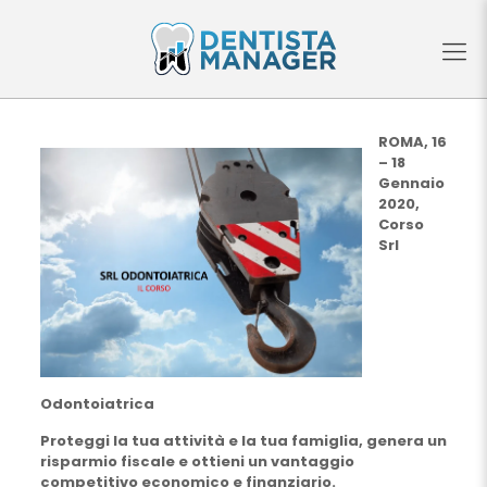
ROMA, 16
– 18
Gennaio
2020,
Corso
Srl
Odontoiatrica
Proteggi la tua attività e la tua famiglia, genera un
risparmio fiscale e ottieni un vantaggio
competitivo economico e finanziario.