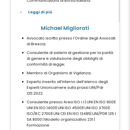
Communications di Borsa Italiana.
Leggi di più
Michael Migliorati
Avvocato iscritto presso l’Ordine degli Avvocati
di Brescia;
Consulente di sistemi di gestione per la parità
di genere e valutazione degli obblighi di
conformità di legge;
Membro di Organismi di Vigilanza;
Esperto inserito all’interno dell’elenco degli
Esperti Unioncamere sulla prassi UNI/Pdr
125:2022
Consulente presso Area ISO r.l.| UNI EN ISO 9001|
UNI EN ISO 14001| UNI ISO 45001| UNI ISO 37001|
ISO/IEC 27001| UNI CEI EN ISO 13485| UNI/PDR 125 |
SA 8000 | Modello organizzativo 231 |
Formazione