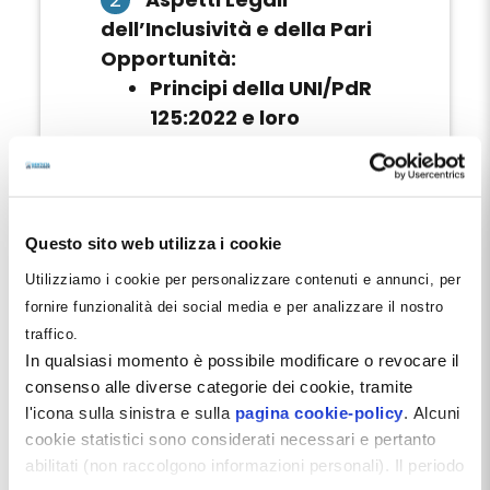
dell’Inclusività e della Pari
Opportunità:
Principi della UNI/PdR
125:2022 e loro
Applicazione
: Una guida ai
principi per la gestione
della parità di genere
Normative e Protezioni
:
Questo sito web utilizza i cookie
Un’approfondita analisi
Utilizziamo i cookie per personalizzare contenuti e annunci, per
delle leggi che proteggono
fornire funzionalità dei social media e per analizzare il nostro
da discriminazioni di
traffico.
In qualsiasi momento è possibile modificare o revocare il
genere.
consenso alle diverse categorie dei cookie, tramite
Definizione di
l'icona sulla sinistra e sulla
pagina cookie-policy
. Alcuni
Discriminazione e
cookie statistici sono considerati necessari e pertanto
Molestia
: Spiegazioni
abilitati (non raccolgono informazioni personali). Il periodo