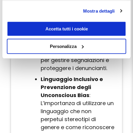
chiare su cosa
di conservazione dei dati statistici è di 26 mesi. E'
possibile richiederne la cancellazione attraverso il
costituiscono
Mostra dettagli
modulo presente a questo
discriminazione e molestia
indirizzo:
dentistamanager.it/contatti-dentista-
sul luogo di lavoro.
manager
.
Accetta tutti i cookie
Gestione delle
Chiudendo questo banner tramite apposita X in alto a
destra, vengono accettati i cookie selezionati in quel
Segnalazioni e Politiche di
Personalizza
momento.
Non Ritorsione
: Strategie
per gestire segnalazioni e
proteggere i denuncianti.
Linguaggio Inclusivo e
Prevenzione degli
Unconscious Bias
:
L’importanza di utilizzare un
linguaggio che non
perpetui stereotipi di
genere e come riconoscere