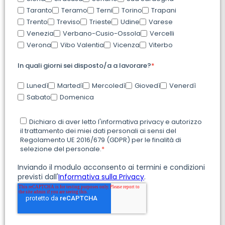
Taranto
Teramo
Terni
Torino
Trapani
Trento
Treviso
Trieste
Udine
Varese
Venezia
Verbano-Cusio-Ossola
Vercelli
Verona
Vibo Valentia
Vicenza
Viterbo
In quali giorni sei disposto/a a lavorare?
*
Lunedì
Martedì
Mercoledì
Giovedì
Venerdì
Sabato
Domenica
Dichiaro di aver letto l'informativa privacy e autorizzo
il trattamento dei miei dati personali ai sensi del
Regolamento UE 2016/679 (GDPR) per le finalità di
selezione del personale.
*
Inviando il modulo acconsento ai termini e condizioni
previsti dall'
Informativa sulla Privacy
.