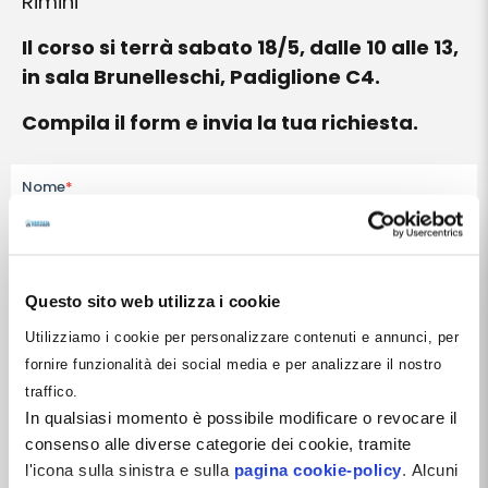
Rimini
Il corso si terrà sabato 18/5, dalle 10 alle 13,
in sala Brunelleschi, Padiglione C4.
Compila il form e invia la tua richiesta.
Nome
*
Cognome
*
Questo sito web utilizza i cookie
Utilizziamo i cookie per personalizzare contenuti e annunci, per
E-mail
*
fornire funzionalità dei social media e per analizzare il nostro
traffico.
In qualsiasi momento è possibile modificare o revocare il
consenso alle diverse categorie dei cookie, tramite
Numero di telefono
*
l'icona sulla sinistra e sulla
pagina cookie-policy
. Alcuni