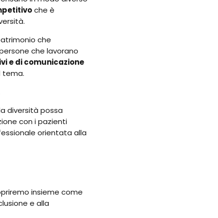
petitivo
che è
ersità.
atrimonio che
 persone che lavorano
vi e di comunicazione
l tema.
.
a diversità possa
zione con i pazienti
essionale orientata alla
opriremo insieme come
clusione e alla