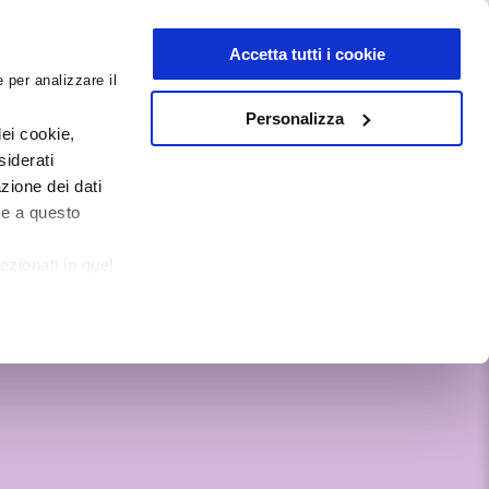
NEWSLETTER
Accetta tutti i cookie
 per analizzare il
0
0
Personalizza
G
DOCUMENTI
ei cookie,
siderati
zione dei dati
te a questo
ezionati in quel