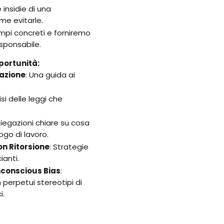
insidie di una
me evitarle.
pi concreti e forniremo
sponsabile.
pportunità:
cazione
: Una guida ai
si delle leggi che
piegazioni chiare su cosa
ogo di lavoro.
on Ritorsione
: Strategie
ianti.
nconscious Bias
:
 perpetui stereotipi di
i.