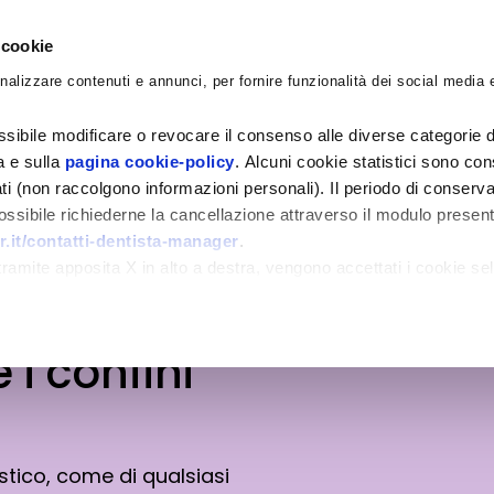
 cookie
nalizzare contenuti e annunci, per fornire funzionalità dei social media e
CORSI
ACADEMY
CONSULENZE
BLO
sibile modificare o revocare il consenso alle diverse categorie d
ra e sulla
pagina cookie-policy
. Alcuni cookie statistici sono con
ati (non raccolgono informazioni personali). Il periodo di conserva
 possibile richiederne la cancellazione attraverso il modulo presen
.it/contatti-dentista-manager
.
amite apposita X in alto a destra, vengono accettati i cookie sel
 i confini
stico, come di qualsiasi