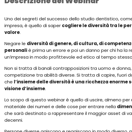
Descrizione del Webinar
Uno dei segreti del successo dello studio dentistico, come 
impresa, è quello di saper
cogliere le diversità tra le p
valore
.
Negare le
diversità di genere, di cultura, di competenze 
personali
è prima un errore e poi un danno per chi ha la r
un’impresa in modo profittevole ed etico al tempo stesso
Non si tratta di banali contrapposizioni tra uomo e donna, 
competizione tra abilità diverse. Si tratta di capire, fuori 
che
l’insieme delle diversità è una ricchezza enorme 
visione d’insieme
.
Lo scopo di questo webinar è quello di uscire, almeno per 
materiale dei numeri e delle cose per entrare nella
dimens
che sarà destinato a rappresentare il maggior asset di val
decenni.
Persone diverse agiscono e reagiscono in modo diverso, 