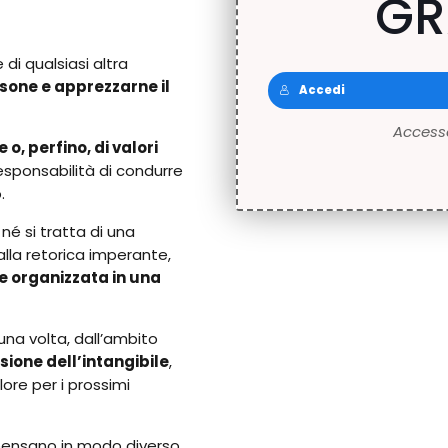
GR
di qualsiasi altra
ersone e apprezzarne il
Accedi
Accesso
o, perfino, di valori
esponsabilità di condurre
.
né si tratta di una
dalla retorica imperante,
se organizzata in una
una volta, dall’ambito
ione dell’intangibile
,
ore per i prossimi
pensano in modo diverso