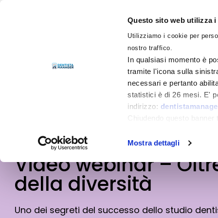
Questo sito web utilizza i
Utilizziamo i cookie per perso
nostro traffico.
LIBRI
In qualsiasi momento è pos
tramite l'icona sulla sinist
necessari e pertanto abilit
statistici è di 26 mesi. E'
indirizzo:
dentistamanager
Chiudendo questo banner tr
momento.
Mostra dettagli
Video webinar – Oltre
della diversità
Uno dei segreti del successo dello studio denti