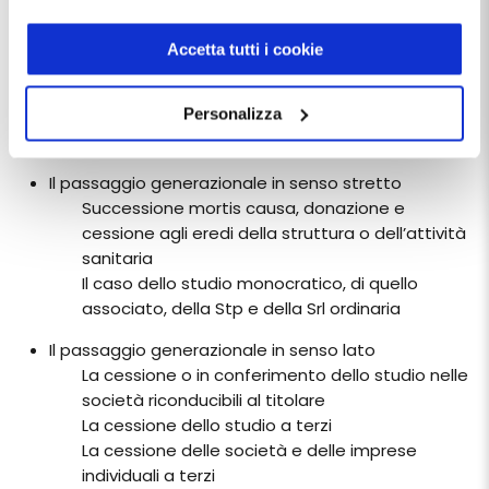
casistiche sotto il profilo contrattuale, assicurativo e
indirizzo:
dentistamanager.it/contatti-dentista-
fiscale e individueremo le situazioni in cui risulta più
manager
.
Accetta tutti i cookie
agevole e meno oneroso la pianificazione di questo
Chiudendo questo banner tramite apposita X in alto a
importante momento nella vita del dentista.
destra, vengono accettati i cookie selezionati in quel
Personalizza
momento.
Argomenti:
Il passaggio generazionale in senso stretto
Successione mortis causa, donazione e
cessione agli eredi della struttura o dell’attività
sanitaria
Il caso dello studio monocratico, di quello
associato, della Stp e della Srl ordinaria
Il passaggio generazionale in senso lato
La cessione o in conferimento dello studio nelle
società riconducibili al titolare
La cessione dello studio a terzi
La cessione delle società e delle imprese
individuali a terzi