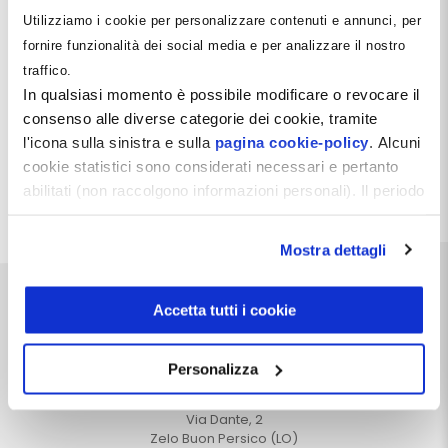
Login
Utilizziamo i cookie per personalizzare contenuti e annunci, per
fornire funzionalità dei social media e per analizzare il nostro
traffico.
In qualsiasi momento è possibile modificare o revocare il
consenso alle diverse categorie dei cookie, tramite
l'icona sulla sinistra e sulla
pagina cookie-policy
. Alcuni
cookie statistici sono considerati necessari e pertanto
abilitati (non raccolgono informazioni personali). Il periodo
Probabilmente non hai fatto il Login, oppure non puoi
di conservazione dei dati statistici è di 26 mesi. E'
visualizzare questa pagina.
possibile richiederne la cancellazione attraverso il
Mostra dettagli
modulo presente a questo
indirizzo:
dentistamanager.it/contatti-dentista-
manager
.
Accetta tutti i cookie
Chiudendo questo banner tramite apposita X in alto a
destra, vengono accettati i cookie selezionati in quel
Personalizza
momento.
Dentista Manager S.r.l.
Via Dante, 2
Zelo Buon Persico (LO)