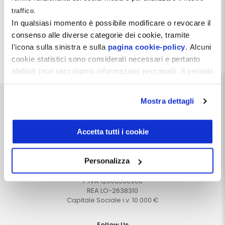
traffico.
In qualsiasi momento è possibile modificare o revocare il
consenso alle diverse categorie dei cookie, tramite
l'icona sulla sinistra e sulla
pagina cookie-policy
. Alcuni
Probabilmente non hai fatto il Login, oppure non puoi
cookie statistici sono considerati necessari e pertanto
visualizzare questa pagina.
abilitati (non raccolgono informazioni personali). Il periodo
di conservazione dei dati statistici è di 26 mesi. E'
possibile richiederne la cancellazione attraverso il
Mostra dettagli
modulo presente a questo
indirizzo:
dentistamanager.it/contatti-dentista-
manager
.
Accetta tutti i cookie
Chiudendo questo banner tramite apposita X in alto a
Dentista Manager S.r.l.
destra, vengono accettati i cookie selezionati in quel
Personalizza
Via Dante, 2
momento.
Zelo Buon Persico (LO)
P.IVA 12066550968
REA LO-2638310
Capitale Sociale i.v. 10.000 €
Follow Us