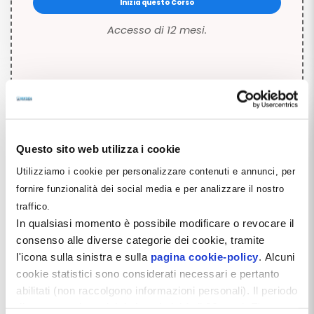
Inizia questo Corso
Accesso di 12 mesi.
Questo sito web utilizza i cookie
Utilizziamo i cookie per personalizzare contenuti e annunci, per
fornire funzionalità dei social media e per analizzare il nostro
Descrizione del Corso
traffico.
In qualsiasi momento è possibile modificare o revocare il
Questo processo si occupa di definire le regole fondamentali
consenso alle diverse categorie dei cookie, tramite
che provvedono
all’approvvigionamento
dello studio, sia in
l'icona sulla sinistra e sulla
pagina cookie-policy
. Alcuni
termini di
beni materiali
che di
servizi
.
cookie statistici sono considerati necessari e pertanto
Attori del sistema non sono solo le
forze interne
dello studio
abilitati (non raccolgono informazioni personali). Il periodo
ma anche
soggetti esterni
(fornitori).
di conservazione dei dati statistici è di 26 mesi. E'