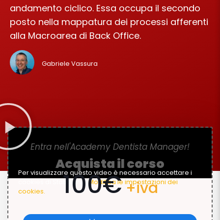
andamento ciclico. Essa occupa il secondo
posto nella mappatura dei processi afferenti
alla Macroarea di Back Office.
Gabriele Vassura
Entra nell'Academy Dentista Manager!
Acquista il corso
100€
Per visualizzare questo video è necessario accettare i
cookies di Statistiche.
Modifica le impostazioni dei
+iva
cookies.