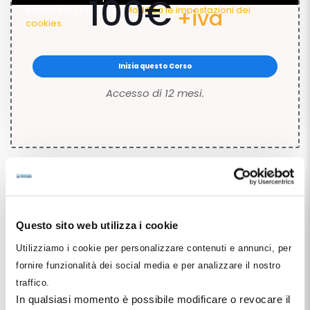
100€
cookies di Statistiche.
Modifica le impostazioni dei
+iva
cookies.
Inizia questo Corso
Accesso di 12 mesi.
Questo sito web utilizza i cookie
Utilizziamo i cookie per personalizzare contenuti e annunci, per
Descrizione del Corso
fornire funzionalità dei social media e per analizzare il nostro
traffico.
Le persone rappresentano il vero valore di una impresa del
In qualsiasi momento è possibile modificare o revocare il
sapere come lo studio dentistico: competenza tecnica, qualità