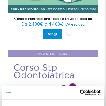
Corso di Pianificazione Fiscale e Srl Odontoiatrica
Da
2.400
€
a
4.400
€
IVA esclusa
Scegli
Questo
prodotto
ha
più
varianti.
Le
opzioni
possono
essere
scelte
nella
pagina
del
prodotto