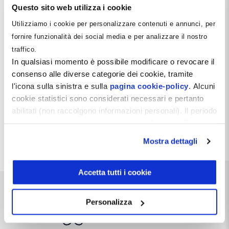
Questo sito web utilizza i cookie
Utilizziamo i cookie per personalizzare contenuti e annunci, per
fornire funzionalità dei social media e per analizzare il nostro
traffico.
In qualsiasi momento è possibile modificare o revocare il
consenso alle diverse categorie dei cookie, tramite
l'icona sulla sinistra e sulla
pagina cookie-policy
. Alcuni
Corso STP Odontoiatrica
Da
2.500
€
a
4.200
€
IVA esclusa
cookie statistici sono considerati necessari e pertanto
abilitati (non raccolgono informazioni personali). Il periodo
Scegli
di conservazione dei dati statistici è di 26 mesi. E'
Questo
prodotto
possibile richiederne la cancellazione attraverso il
Mostra dettagli
ha
modulo presente a questo
più
indirizzo:
dentistamanager.it/contatti-dentista-
varianti.
manager
.
Le
Accetta tutti i cookie
opzioni
Chiudendo questo banner tramite apposita X in alto a
possono
destra, vengono accettati i cookie selezionati in quel
essere
Personalizza
momento.
scelte
nella