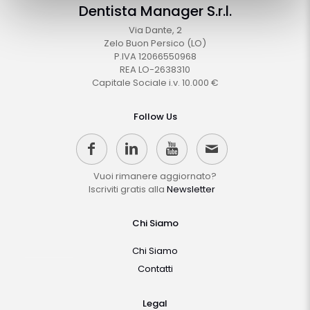
pagina
Dentista Manager S.r.l.
del
prodotto
Via Dante, 2
Zelo Buon Persico (LO)
P.IVA 12066550968
REA LO-2638310
Capitale Sociale i.v. 10.000 €
Follow Us
Vuoi rimanere aggiornato?
Iscriviti gratis alla
Newsletter
Chi Siamo
Chi Siamo
Contatti
Legal