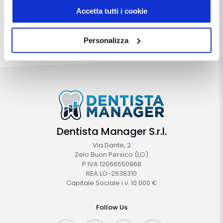
manager
.
Accetta tutti i cookie
Chiudendo questo banner tramite apposita X in alto a
destra, vengono accettati i cookie selezionati in quel
Personalizza
momento.
Dentista Manager S.r.l.
Via Dante, 2
Zelo Buon Persico (LO)
P.IVA 12066550968
REA LO-2638310
Capitale Sociale i.v. 10.000 €
Follow Us