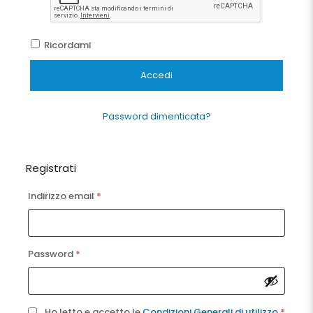
Ricordami
Accedi
Password dimenticata?
Registrati
Richiesto
Indirizzo email
*
Richiesto
Password
*
Ho letto e accetto le
Condizioni Generali di utilizzo
*