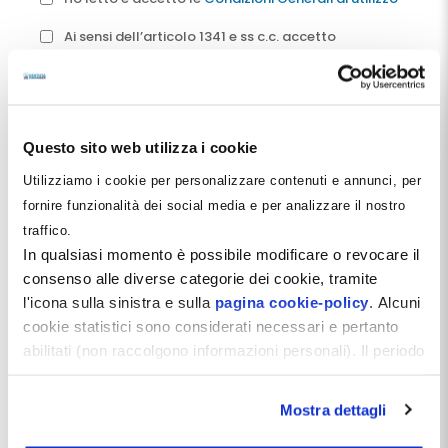
Ai sensi dell’articolo 1341 e ss c.c. accetto
espressamente le previsioni di cui agli articoli 2 - 6.7 –
7.4. – 8 - 9 – 13 delle
Condizioni Generali di utilizzo.
*
Ho letto e accetto
l’informativa sul trattamento dei
Questo sito web utilizza i cookie
dati personali.
*
Utilizziamo i cookie per personalizzare contenuti e annunci, per
Acconsento all’invio di newsletter contenenti
fornire funzionalità dei social media e per analizzare il nostro
informazioni commerciali
traffico.
In qualsiasi momento è possibile modificare o revocare il
Captcha
*
consenso alle diverse categorie dei cookie, tramite
l'icona sulla sinistra e sulla
pagina cookie-policy
. Alcuni
cookie statistici sono considerati necessari e pertanto
abilitati (non raccolgono informazioni personali). Il periodo
di conservazione dei dati statistici è di 26 mesi. E'
possibile richiederne la cancellazione attraverso il
Registrati
Mostra dettagli
modulo presente a questo
indirizzo:
dentistamanager.it/contatti-dentista-